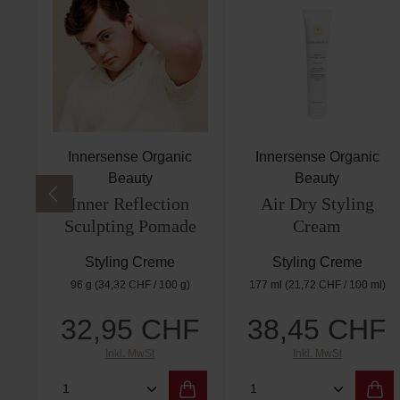
Innersense Organic
Innersense Organic
Beauty
Beauty
Inner Reflection
Air Dry Styling
Sculpting Pomade
Cream
Styling Creme
Styling Creme
96 g
(34,32 CHF / 100 g)
177 ml
(21,72 CHF / 100 ml)
32,95 CHF
38,45 CHF
Regulärer Preis:
Regulärer Preis:
Inkl. MwSt
Inkl. MwSt