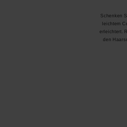
Schenken Si
leichtem C
erleichtert.
den Haarsc
Durchschnittliche Bewertung