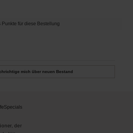
ist zurzeit nicht verfügbar.)
 Punkte für diese Bestellung
Deine Email
hrichtige mich über neuen Bestand
fe
Specials
ioner, der