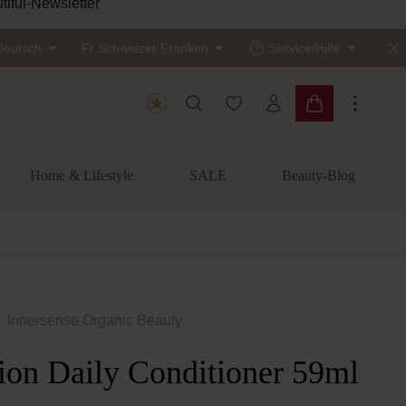
tiful-Newsletter
Deutsch
Fr
Schweizer Franken
Service/Hilfe
Du hast 0 Produkte auf dem
Warenkorb enth
Home & Lifestyle
SALE
Beauty-Blog
Innersense Organic Beauty
tion Daily Conditioner 59ml