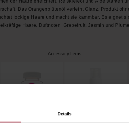
en der Haare erleichtert. Reiskleieöl und Aloe stärken un
schaft. Das Orangenblütenöl verleiht Glanz. Produkt ohn
uchtet lockige Haare und macht sie kämmbar. Es eignet sic
telkräftige Haare. Duftnoten: Grapefruit, Jasmin und Plume
Accessory Items
Details
n
ewertung von 5 von 5 Sternen
Durchschnittliche Bewertung von 4.6 von 5 Stern
Durchschnittliche Be
Women's Hair
I Create Lift