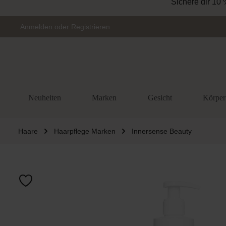
Sichere dir 10 
Zur Hauptnavigation springen
Anmelden
oder
Registrieren
Neuheiten
Marken
Gesicht
Körper
Haare
Haarpflege Marken
Innersense Beauty
Bildergalerie 