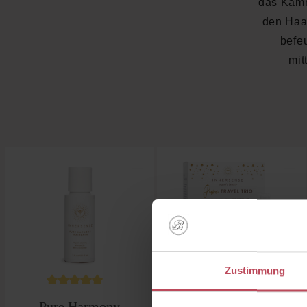
das Kämm
den Haar
befe
mit
Produktgalerie überspringen
Zustimmung
Durchschnittliche Bewertung von 5 von 5 Sterne
Durchschnittliche B
Pure Harmony
Pure Travel Trio