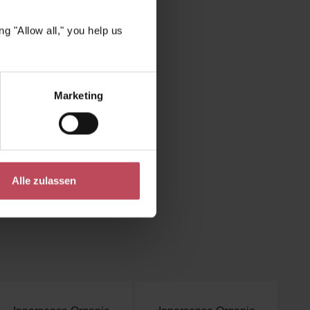
g "Allow all," you help us
Marketing
ie Schaltflächen um die Anzahl zu erhöhe
t ein oder benutze die Schaltflächen um 
Alle zulassen