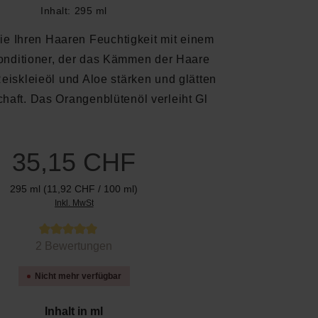
Inhalt:
295 ml
e Ihren Haaren Feuchtigkeit mit einem
onditioner, der das Kämmen der Haare
 Reiskleieöl und Aloe stärken und glätten
haft. Das Orangenblütenöl verleiht Gl
35,15 CHF
295 ml
(11,92 CHF / 100 ml)
Inkl. MwSt
 von 5 von 5 Sternen
2 Bewertungen
Nicht mehr verfügbar
auswählen
Inhalt in ml