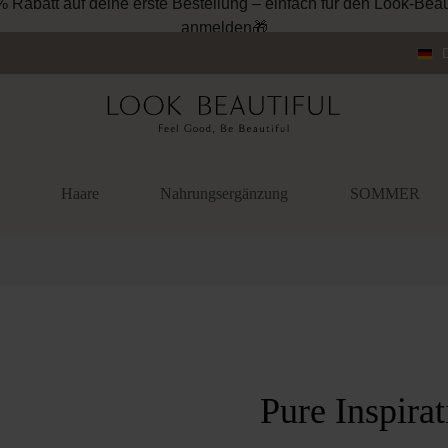
% Rabatt auf deine erste Bestellung – einfach für den Look-Beau
anmelden🎁
Haare
Nahrungsergänzung
SOMMER
überspringen
Pure Inspira