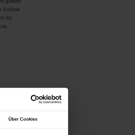
d glätten
e Sulfate
h für
ria.
Über Cookies
en
wertung von 5 von 5 Sternen