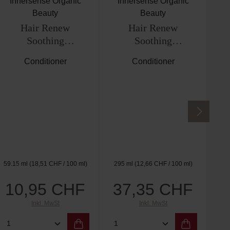
I
H
Sh
Innersense Organic
Innersense Organic
Beauty
Beauty
Hair Renew
Hair Renew
Soothing
Soothing
Conditioner Travel
Conditioner
Conditioner
Conditioner
Size
59.15 ml
(18,51 CHF / 100 ml)
295 ml
(12,66 CHF / 100 ml)
29
10,95 CHF
37,35 CHF
3
Regulärer Preis:
Regulärer Preis:
Inkl. MwSt
Inkl. MwSt