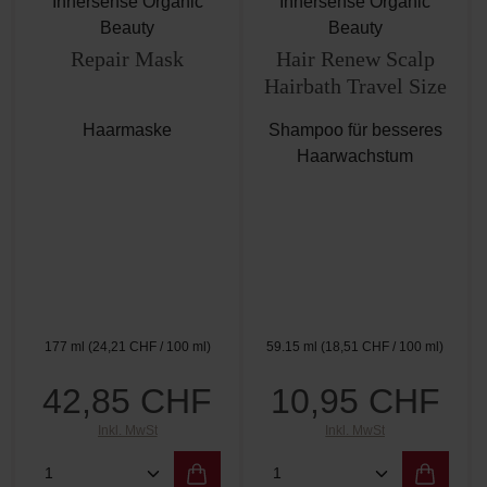
Innersense Organic
Innersense Organic
Beauty
Beauty
Repair Mask
Hair Renew Scalp
Hairbath Travel Size
Haarmaske
Shampoo für besseres
Haarwachstum
177 ml
(24,21 CHF / 100 ml)
59.15 ml
(18,51 CHF / 100 ml)
42,85 CHF
10,95 CHF
Regulärer Preis:
Regulärer Preis:
Inkl. MwSt
Inkl. MwSt