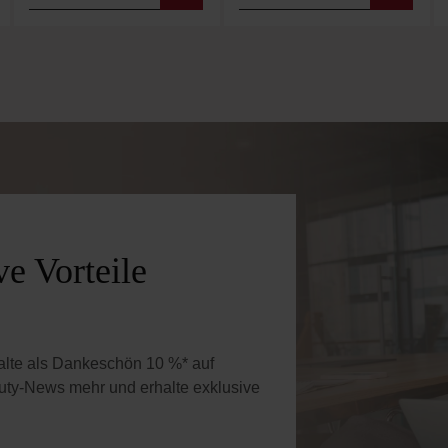
 Wert ein oder benutze die Schaltflächen 
Gib den gewünschten Wert ein oder benutz
Produkt Anzahl: Gib den gewünschten W
Produkt Anzahl: Gi
e Vorteile
halte als Dankeschön 10 %* auf
uty-News mehr und erhalte exklusive