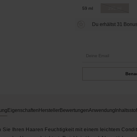
59 ml
295 ml
(Diese Option 
Du erhältst 31 Bonus
Benac
ung
Eigenschaften
Hersteller
Bewertungen
Anwendung
Inhaltsstof
Sie Ihren Haaren Feuchtigkeit mit einem leichtem Condit