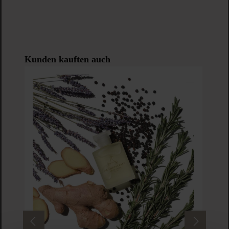
Produktgalerie überspringen
Kunden kauften auch