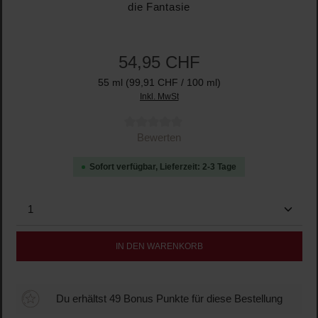
die Fantasie
54,95 CHF
55 ml
(99,91 CHF / 100 ml)
Inkl. MwSt
Durchschnittliche Bewertung von 0 von 5 Sternen
Bewerten
Sofort verfügbar, Lieferzeit: 2-3 Tage
Produkt Anzahl: Gib den gewünschten Wert ein oder b
IN DEN WARENKORB
Du erhältst 49 Bonus Punkte für diese Bestellung