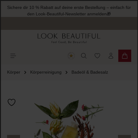
Sichere dir 10 % Rabatt auf deine erste Bestellung – einfach für
halt springen
den Look-Beautiful-Newsletter anmelden🎁
Du hast 0 Produkte
Warenk
Körper
Körperreinigung
Badeöl & Badesalz
Bildergalerie überspringen