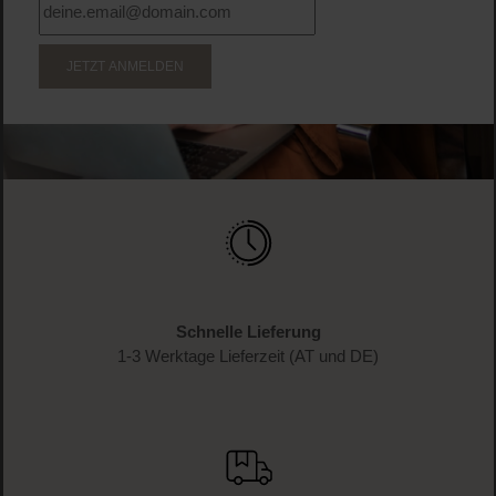
WERDE TEIL DER LOOK BEAUTIFUL-FAMILIE
Anmelden & exklusive Vorteile
genießen!
Melde dich jetzt zum Newsletter an und erhalte als
Dankeschön 10 %* auf deinen ersten Einkauf. Verpasse
keine Beauty-News mehr und erhalte exklusive Rabatte!
JETZT ANMELDEN