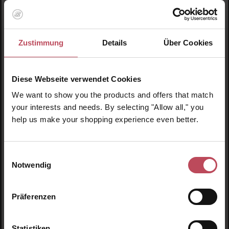
Aromatherapy Associates
Bath & Shower Oil (De-Stress Muscle)
Zustimmung
Details
Über Cookies
Körper-/Badeöl
Diese Webseite verwendet Cookies
55 ml
(99,91 CHF / 100 ml)
We want to show you the products and offers that match
54,95 CHF
Regulärer Preis:
your interests and needs. By selecting "Allow all," you
help us make your shopping experience even better.
Inkl. MwSt
Produkt Anzahl: Gib den gewünschten Wert ein o
Pro
Einwilligungsauswahl
Notwendig
Produktgalerie überspringen
Ähnliche Produkte
Präferenzen
Aromatherapy Associates
De-Stress Shower Oil
Obl
Statistiken