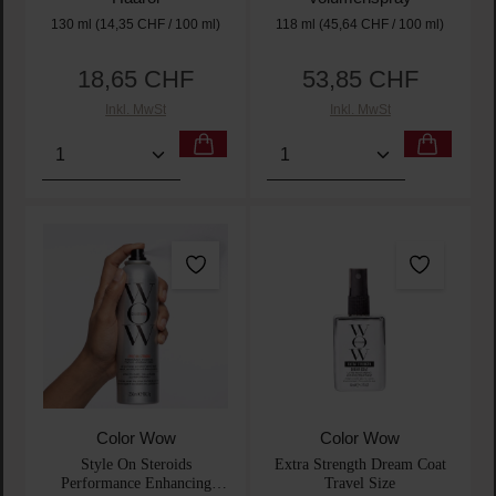
130 ml
(14,35 CHF / 100 ml)
118 ml
(45,64 CHF / 100 ml)
18,65 CHF
53,85 CHF
Regulärer Preis:
Regulärer Preis:
Inkl. MwSt
Inkl. MwSt
Produkt Anzahl: Gib den gewünschten Wert ein oder
Produkt Anzahl: Gib den 
Color Wow
Color Wow
Style On Steroids
Extra Strength Dream Coat
Performance Enhancing
Travel Size