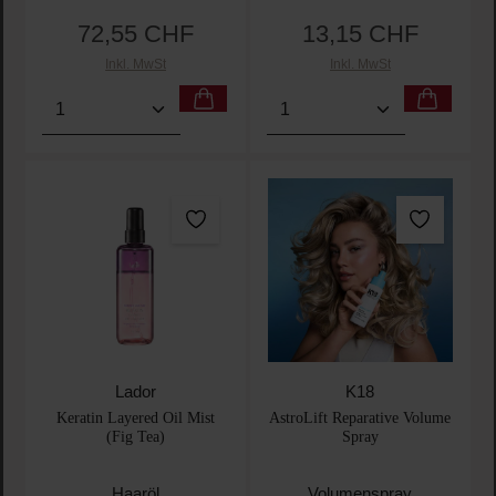
72,55 CHF
13,15 CHF
Regulärer Preis:
Regulärer Preis:
Inkl. MwSt
Inkl. MwSt
Produkt Anzahl: Gib den gewünschten Wert ein oder
Produkt Anzahl: Gib den 
Lador
K18
Keratin Layered Oil Mist
AstroLift Reparative Volume
(Fig Tea)
Spray
Haaröl
Volumenspray