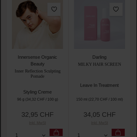
Innersense Organic
Darling
Beauty
MILKY HAIR SCREEN
Inner Reflection Sculpting
Pomade
Leave In Treatment
Styling Creme
96 g
(34,32 CHF / 100 g)
150 ml
(22,70 CHF / 100 ml)
32,95 CHF
34,05 CHF
Regulärer Preis:
Regulärer Preis:
Inkl. MwSt
Inkl. MwSt
Produkt Anzahl: Gib den gewünschten Wert ein oder
Produkt Anzahl: Gib den 