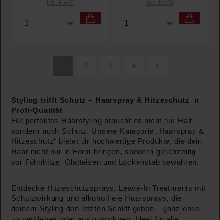
Inkl. MwSt
Inkl. MwSt
Produkt Anzahl: Gib den gewünschten Wert ein oder
Produkt Anzahl: Gib den 
1
2
3
4
Seite
Seite
Seite
Seite
Styling trifft Schutz – Haarspray & Hitzeschutz in
Profi-Qualität
Für perfektes Haarstyling braucht es nicht nur Halt,
sondern auch Schutz. Unsere Kategorie „Haarspray &
Hitzeschutz“ bietet dir hochwertige Produkte, die dein
Haar nicht nur in Form bringen, sondern gleichzeitig
vor Föhnhitze, Glätteisen und Lockenstab bewahren.
Entdecke Hitzeschutzsprays, Leave-In Treatments mit
Schutzwirkung und alkoholfreie Haarsprays, die
deinem Styling den letzten Schliff geben – ganz ohne
zu verkleben oder auszutrocknen. Ideal für alle