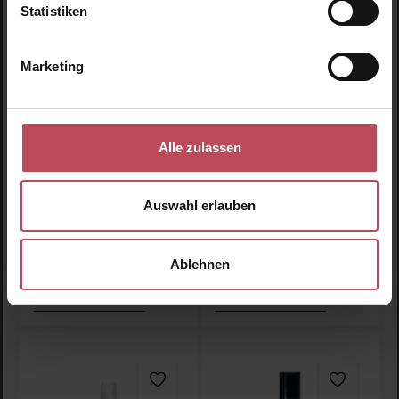
Statistiken
Moroccanoil
Moroccanoil
Marketing
Luminous Hairspray -
Protect & Prevent Spray
Strong
Haarspray
Leave In Conditioner
Alle zulassen
Spray
330 ml
(9,32 CHF / 100 ml)
160 ml
(21,97 CHF / 100 ml)
Auswahl erlauben
30,75 CHF
35,15 CHF
Regulärer Preis:
Regulärer Preis:
Inkl. MwSt
Inkl. MwSt
Ablehnen
Produkt Anzahl: Gib den gewünschten Wert ein oder
Produkt Anzahl: Gib den 