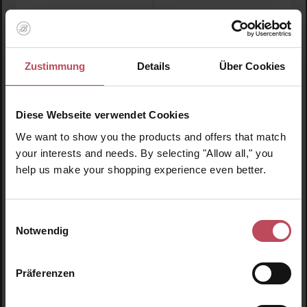
Coola
Rated Green
Scalp & Hair Mist SPF 30
Real Argan Smoothing Hair
Serum
Zustimmung
Details
Über Cookies
Leave In Treatment
Leave In Serum
60 ml
(71,42 CHF / 100 ml)
150 ml
(19,03 CHF / 100 ml)
Diese Webseite verwendet Cookies
42,85 CHF
28,55 CHF
Regulärer Preis:
Regulärer Preis:
We want to show you the products and offers that match
your interests and needs. By selecting "Allow all," you
Inkl. MwSt
Inkl. MwSt
help us make your shopping experience even better.
Produkt Anzahl: Gib den gewünschten Wert ein oder
Produkt Anzahl: Gib den 
Einwilligungsauswahl
Notwendig
Präferenzen