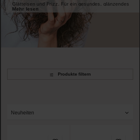
Glätteisen und Frizz. Für ein gesundes, glänzendes
Mehr lesen
Finish – Tag für Tag.
Produkte filtern