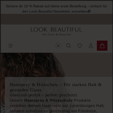
Sichere dir 1
halt springen
de
Du hast 0 Produkte
Warenk
Haarspray & Hitzschutz – Für starken Halt &
gesunden Glanz
Glanzvoll gestylt – perfekt geschützt.
Unsere
Haarspray & Hitzeschutz
-Produkte
verleihen deinem Haar nicht nur zuverlässigen Halt,
sondern schützen es gleichzeitig vor Föhnhitze,