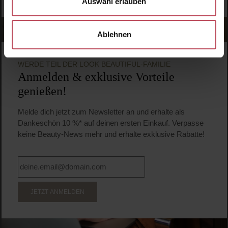
Auswahl erlauben
Ablehnen
WERDE TEIL DER LOOK BEAUTIFUL-FAMILIE
Anmelden & exklusive Vorteile
genießen!
Melde dich jetzt zum Newsletter an und erhalte als
Dankeschön 10 %* auf deinen ersten Einkauf. Verpasse
keine Beauty-News mehr und erhalte exklusive Rabatte!
JETZT ANMELDEN