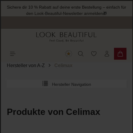
Sichere dir 10 % Rabatt auf deine erste Bestellung – einfach für
halt springen
den Look-Beautiful-Newsletter anmelden🎁
Du hast 0 Produkte
Warenk
Hersteller von A-Z
Celimax
Hersteller Navigation
Produkte von Celimax