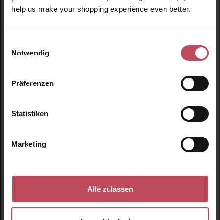
help us make your shopping experience even better.
Einwilligungsauswahl
Notwendig
The Vita-A Retinal
The Vita-A Retinol
Shot Tightening
Shot Tightening Serum
Booster
Präferenzen
Gesichtscreme
Gesichtsserum
15 ml
(139,00 CHF / 100 ml)
30 ml
(58,50 CHF / 100 ml)
Statistiken
20,85 CHF
17,55 CHF
Regulärer Preis:
Regulärer Preis:
Inkl. MwSt
Inkl. MwSt
Marketing
Produkt Anzahl: Gib den gewünschten Wert ein oder
Produkt Anzahl: Gib den 
Alle zulassen