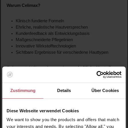
Warum Celimax?
Klinisch fundierte Formeln
Ehrliche, realistische Hautversprechen
Kundenfeedback als Entwicklungsbasis
Maßgeschneiderte Pflegelinien
Innovative Wirkstofftechnologien
Sichtbare Ergebnisse für verschiedene Hauttypen
Celimax steht für
moderne, wissenschaftliche Hautpflege
,
die wirkt – transparent, zielgerichtet und hautnah.
Zustimmung
Details
Über Cookies
Diese Webseite verwendet Cookies
We want to show you the products and offers that match
your interests and needs. By selecting "Allow all," you