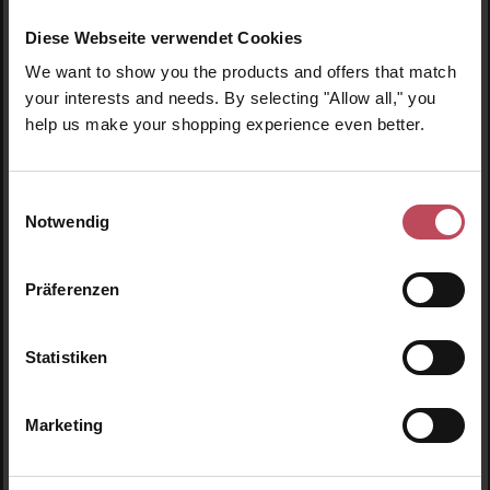
Coconut Body Oil
Coconut Body Soap
Diese Webseite verwendet Cookies
We want to show you the products and offers that match
Körperöl
Duschgel
your interests and needs. By selecting "Allow all," you
147 ml
(14,18 CHF / 100 ml)
236 ml
(5,57 CHF / 100 ml)
help us make your shopping experience even better.
20,85 CHF
13,15 CHF
Regulärer Preis:
Regulärer Preis:
Einwilligungsauswahl
Inkl. MwSt
Inkl. MwSt
Notwendig
Produkt Anzahl: Gib den gewünschten Wert ein oder
Produkt Anzahl: Gib den 
Präferenzen
Statistiken
Marketing