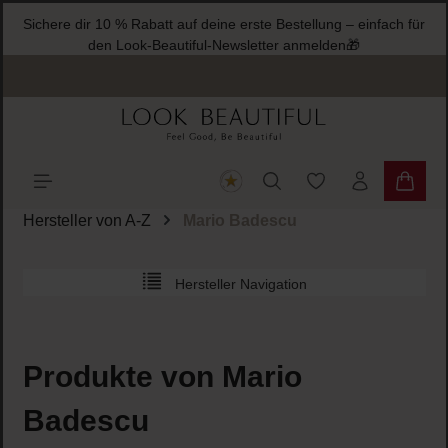
Sichere dir 10 % Rabatt auf deine
halt springen
den Look-Beautiful-Ne
Du hast 0 Produkte
Warenk
Hersteller von A-Z
Mario Badescu
Hersteller Navigation
Produkte von Mario
Badescu