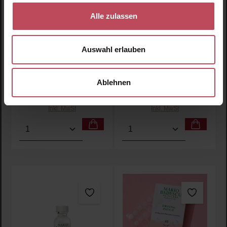
Alle zulassen
Coconut Body Travel
Day to Night Duo
Trio
Auswahl erlauben
Körperpflege Set
Lippenpflege Set
Ablehnen
17,55 CHF
21,95 CHF
Regulärer Preis:
Regulärer Preis:
Inkl. MwSt
Inkl. MwSt
Produkt Anzahl: Gib den gewünschten Wert ein oder
Produkt Anzahl: Gib den 