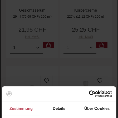
Gesichtsserum
Körpercreme
29 ml
(75,69 CHF / 100 ml)
227 g
(11,12 CHF / 100 g)
21,95 CHF
25,25 CHF
Regulärer Preis:
Regulärer Preis:
Inkl. MwSt
Inkl. MwSt
Produkt Anzahl: Gib den gewünschten Wert ein oder
Produkt Anzahl: Gib den 
Zustimmung
Details
Über Cookies