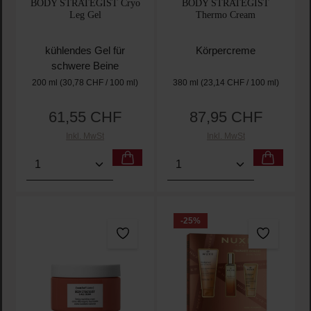
BODY STRATEGIST Cryo
BODY STRATEGIST
Leg Gel
Thermo Cream
kühlendes Gel für
Körpercreme
schwere Beine
200 ml
(30,78 CHF / 100 ml)
380 ml
(23,14 CHF / 100 ml)
61,55 CHF
87,95 CHF
Regulärer Preis:
Regulärer Preis:
Inkl. MwSt
Inkl. MwSt
Produkt Anzahl: Gib den gewünschten Wert ein oder
Produkt Anzahl: Gib den 
-25
%