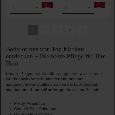
Produkt Anzahl: Gib den gewünschten Wert ein oder
Produkt Anzahl: Gib den 
1
2
3
4
Seite
Seite
Seite
Seite
Bodylotions von Top Marken
entdecken – Die beste Pflege für Ihre
Haut
Unsere Pflegeprodukte überzeugen vor allem durch
ihre hochwirksamen Inhaltsstoffe und ihre
ausgezeichnete Qualität. Zu den bei Look Beautiful
angebotenen
Luxus Marken
gehören zum Beispiel:
Pretty Peaushun
Cloud 9 Skin Solutions
LR Wonder Company