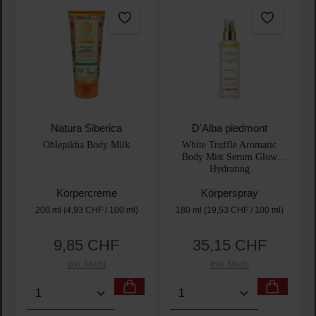
Natura Siberica
D'Alba piedmont
Oblepikha Body Milk
White Truffle Aromatic
Body Mist Serum Glow
Hydrating
Körpercreme
Körperspray
200 ml
(4,93 CHF / 100 ml)
180 ml
(19,53 CHF / 100 ml)
9,85 CHF
35,15 CHF
Regulärer Preis:
Regulärer Preis:
Inkl. MwSt
Inkl. MwSt
Produkt Anzahl: Gib den gewünschten Wert ein oder
Produkt Anzahl: Gib den 