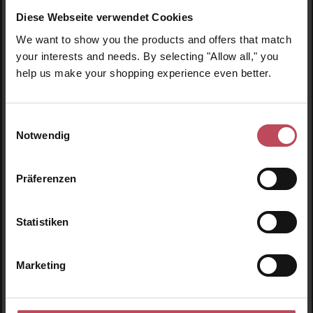
Diese Webseite verwendet Cookies
We want to show you the products and offers that match
your interests and needs. By selecting "Allow all," you
Innersense Organic
Mario Badescu
help us make your shopping experience even better.
Beauty
Coconut Body Travel Trio
Renew Body Lotion Travel
Size
Einwilligungsauswahl
Körperpflege Set
Notwendig
Körpercreme
59 ml
(20,42 CHF / 100 ml)
Präferenzen
12,05 CHF
17,55 CHF
Regulärer Preis:
Regulärer Preis:
Inkl. MwSt
Inkl. MwSt
Statistiken
Produkt Anzahl: Gib den gewünschten Wert ein oder
Produkt Anzahl: Gib den 
Marketing