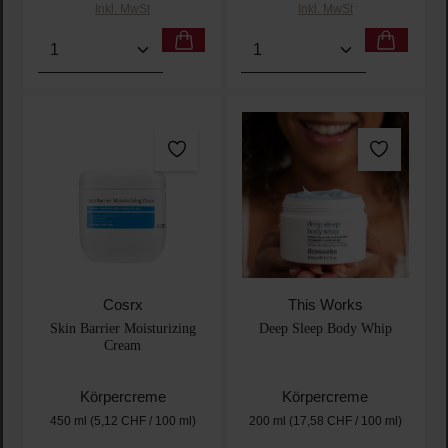
Inkl. MwSt
Inkl. MwSt
Produkt Anzahl: Gib den gewünschten Wert ein oder
Produkt Anzahl: Gib den 
Cosrx
This Works
Skin Barrier Moisturizing
Deep Sleep Body Whip
Cream
Körpercreme
Körpercreme
450 ml
(5,12 CHF / 100 ml)
200 ml
(17,58 CHF / 100 ml)