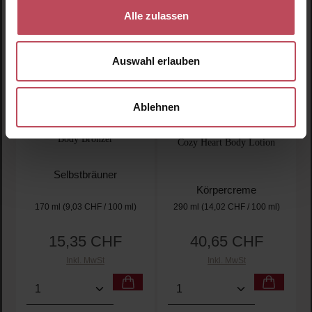
Alle zulassen
Auswahl erlauben
Ablehnen
Tanologist
Matthew Chang
Perfumes
Insta Glow Illuminating
Body Bronzer
Cozy Heart Body Lotion
Selbstbräuner
Körpercreme
170 ml
(9,03 CHF / 100 ml)
290 ml
(14,02 CHF / 100 ml)
15,35 CHF
40,65 CHF
Regulärer Preis:
Regulärer Preis:
Inkl. MwSt
Inkl. MwSt
Produkt Anzahl: Gib den gewünschten Wert ein oder
Produkt Anzahl: Gib den 