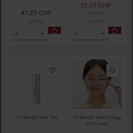
22,23 CHF
Verkaufspreis:
Regulärer Pr
47,25 CHF
Regulärer Preis:
29,65 CHF
Inkl. MwSt
Inkl. MwSt
Produkt Anzahl: Gib den gewünschten Wert ein oder
Produkt Anzahl: Gib den 
VT Reedle Shot 700
VT Reedle Shot Lifting
Eye Cream