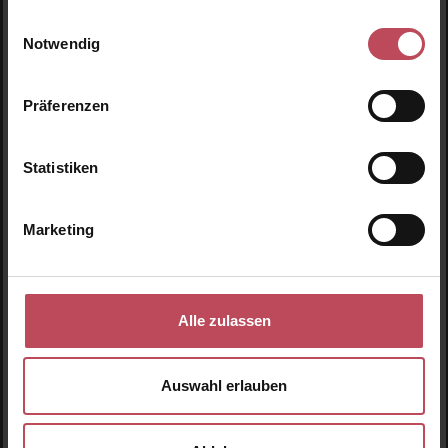
Einwilligungsauswahl
Notwendig
Präferenzen
Statistiken
Marketing
VT PDRN Reedle Shot
VT Reedle Shot 100
Eye Lifter
Alle zulassen
Augencreme
Gesichtsserum
15 ml
(146,33 CHF / 100 ml)
50 ml
(70,30 CHF / 100 ml)
Auswahl erlauben
21,95 CHF
35,15 CHF
Regulärer Preis:
Regulärer Preis:
Inkl. MwSt
Inkl. MwSt