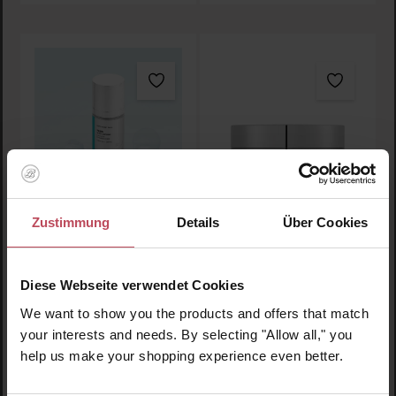
VT PDRN Glow
VT PDRN Hydrogel
Zustimmung
Details
Über Cookies
Ampoule
Eye Patch
Gesichtsserum
Augenpads
Diese Webseite verwendet Cookies
We want to show you the products and offers that match
19,75 CHF
21,95 CHF
Regulärer Preis:
Regulärer Preis:
your interests and needs. By selecting "Allow all," you
help us make your shopping experience even better.
Inkl. MwSt
Inkl. MwSt
Produkt Anzahl: Gib den gewünschten Wert ein oder
Produkt Anzahl: Gib den 