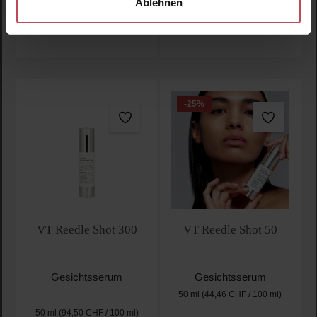
Ablehnen
Produkt Anzahl: Gib den gewünschten Wert ein oder
Produkt Anzahl: Gib den 
-25
%
VT Reedle Shot 300
VT Reedle Shot 50
Gesichtsserum
Gesichtsserum
50 ml
(44,46 CHF / 100 ml)
50 ml
(94,50 CHF / 100 ml)