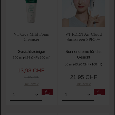
VT Cica Mild Foam
VT PDRN Air Cloud
Cleanser
Sunscreen SPF50+
Gesichtsreiniger
Sonnencreme für das
Gesicht
300 ml
(4,66 CHF / 100 ml)
50 ml
(43,90 CHF / 100 ml)
13,98 CHF
Verkaufspreis:
Regulärer Preis:
21,95 CHF
Regulärer Preis:
18,65 CHF
Inkl. MwSt
Inkl. MwSt
Produkt Anzahl: Gib den gewünschten Wert ein oder
Produkt Anzahl: Gib den 