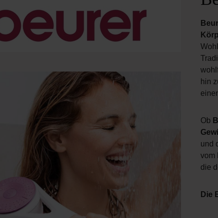
Beur
Körp
Wohl
Trad
wohlf
hin 
eine
Ob
B
Gewi
und 
vom
die 
Die 