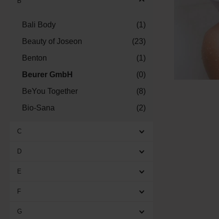
B
Bali Body
(1)
Beauty of Joseon
(23)
Benton
(1)
Beurer GmbH
(0)
BeYou Together
(8)
Bio-Sana
(2)
Biodance
(17)
C
Birdie
(0)
D
BJN Cosmetics
(2)
E
Blinc
(26)
BRUNS Products
(57)
F
G