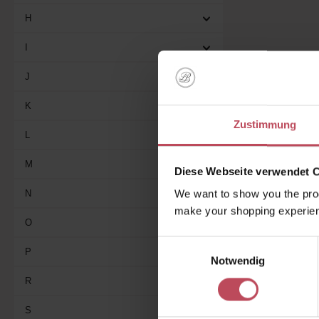
H
I
J
K
Keine 
Zustimmung
L
M
Diese Webseite verwendet 
We want to show you the prod
N
make your shopping experien
O
Einwilligungsauswahl
P
Notwendig
R
S