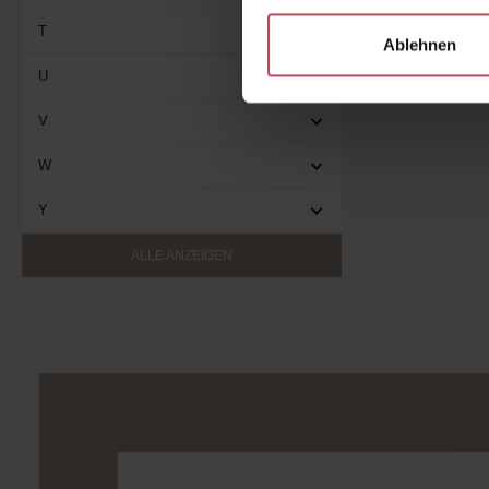
T
Ablehnen
U
V
W
Y
ALLE ANZEIGEN