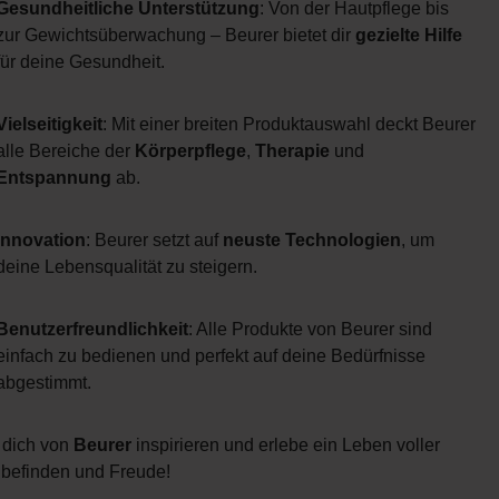
Gesundheitliche Unterstützung
: Von der Hautpflege bis
zur Gewichtsüberwachung – Beurer bietet dir
gezielte Hilfe
für deine Gesundheit.
Vielseitigkeit
: Mit einer breiten Produktauswahl deckt Beurer
alle Bereiche der
Körperpflege
,
Therapie
und
Entspannung
ab.
Innovation
: Beurer setzt auf
neuste Technologien
, um
deine Lebensqualität zu steigern.
Benutzerfreundlichkeit
: Alle Produkte von Beurer sind
einfach zu bedienen und perfekt auf deine Bedürfnisse
abgestimmt.
 dich von
Beurer
inspirieren und erlebe ein Leben voller
befinden und Freude!