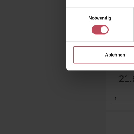
Einwilligungsauswahl
Notwendig
VT
VT Ree
Ligh
Ablehnen
Au
15 ml
(1
21
Produk