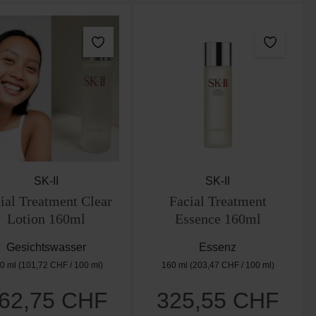
SK-II
SK-II
ial Treatment Clear
Facial Treatment
Lotion 160ml
Essence 160ml
Gesichtswasser
Essenz
0 ml
(101,72 CHF / 100 ml)
160 ml
(203,47 CHF / 100 ml)
62,75 CHF
325,55 CHF
Regulärer Preis:
Regulärer Preis: