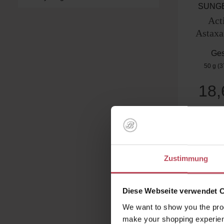
SUNG
Act
Astaxa
Ges
50 g
(3
18
Produk
Zustimmung
Diese Webseite verwendet 
We want to show you the prod
make your shopping experien