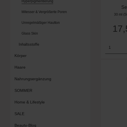
Hyperpigmentierung
Se
Mitesser & Vergrößerte Poren
30 ml
(5
Unregelmäßiger Hautton
17
Glass Skin
Inhaltsstoffe
Produk
Körper
Haare
Nahrungsergänzung
SOMMER
Home & Lifestyle
SALE
Beauty-Blog