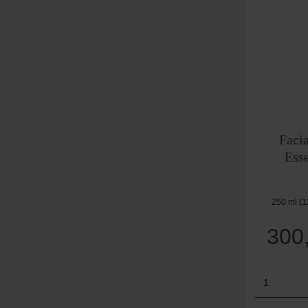
Faci
Ess
250 ml
(1
300
Produk