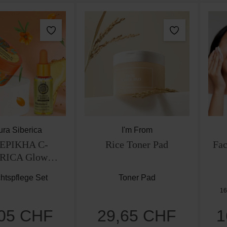
ura Siberica
I'm From
EPIKHA C-
Rice Toner Pad
Fac
RICA Glow
ng Beauty Set
htspflege Set
Toner Pad
16
,05 CHF
29,65 CHF
1
Regulärer Preis:
Regulärer Preis: