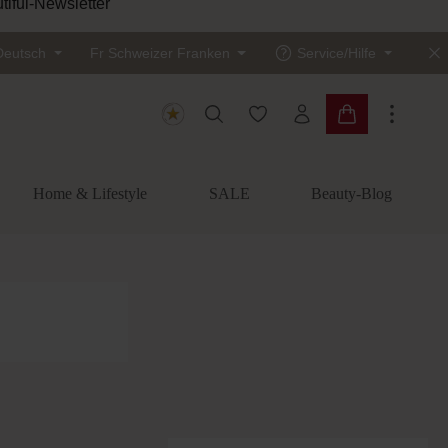
Sichere dir 10 % Ra
Deutsch
Fr
Schweizer Franken
Service/Hilfe
Du hast 0 Produkte auf dem
Warenkorb enth
Home & Lifestyle
SALE
Beauty-Blog