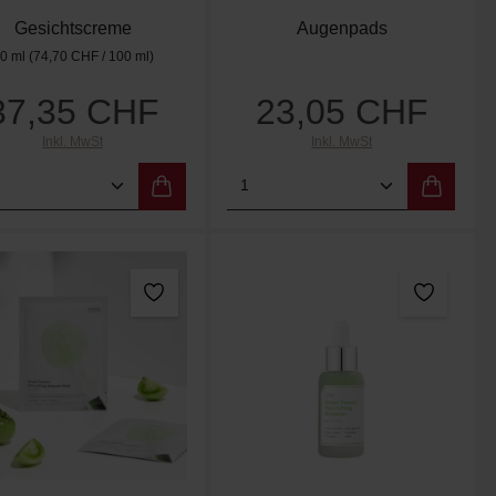
Gesichtscreme
Augenpads
0 ml
(74,70 CHF / 100 ml)
37,35 CHF
23,05 CHF
Regulärer Preis:
Regulärer Preis:
Inkl. MwSt
Inkl. MwSt
er benutze die Schaltflächen um die Anzah
ewünschten Wert ein oder benutze die Scha
dukt Anzahl: Gib den gewünschten Wert ein
Produkt Anzahl: Gib de