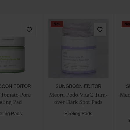
Neu
Ne
BOON EDITOR
SUNGBOON EDITOR
S
 Tomato Pore
Meoru Podo VitaC Turn-
Meo
eling Pad
over Dark Spot Pads
eling Pads
Peeling Pads
3