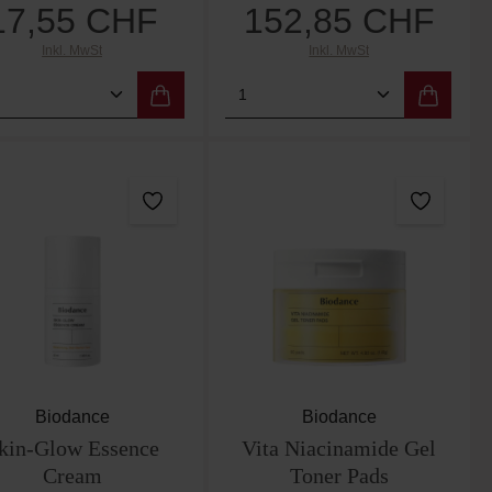
17,55 CHF
152,85 CHF
Regulärer Preis:
Regulärer Preis:
Inkl. MwSt
Inkl. MwSt
er benutze die Schaltflächen um die Anzah
ewünschten Wert ein oder benutze die Scha
dukt Anzahl: Gib den gewünschten Wert ein
Produkt Anzahl: Gib de
Biodance
Biodance
kin-Glow Essence
Vita Niacinamide Gel
Cream
Toner Pads