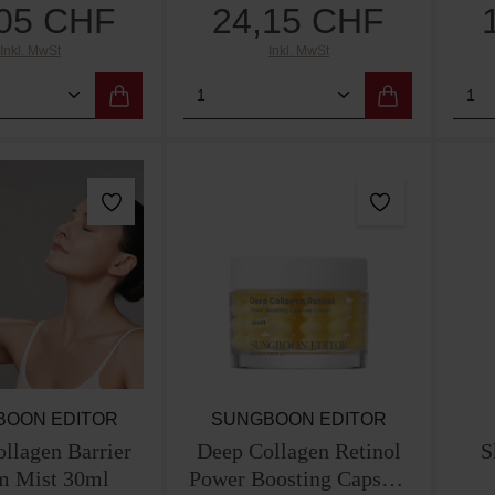
,05 CHF
24,15 CHF
Regulärer Preis:
Regulärer Preis:
Inkl. MwSt
Inkl. MwSt
t Anzahl: Gib den gewünschten Wert ein od
Produkt Anzahl: Gib den g
Pro
BOON EDITOR
SUNGBOON EDITOR
llagen Barrier
Deep Collagen Retinol
S
m Mist 30ml
Power Boosting Capsule