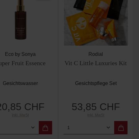
Eco by Sonya
Rodial
uper Fruit Essence
Vit C Little Luxuries Kit
Gesichtswasser
Gesichtspflege Set
20,85 CHF
53,85 CHF
Regulärer Preis:
Regulärer Preis:
Inkl. MwSt
Inkl. MwSt
er benutze die Schaltflächen um die Anzah
ewünschten Wert ein oder benutze die Scha
dukt Anzahl: Gib den gewünschten Wert ein
Produkt Anzahl: Gib de