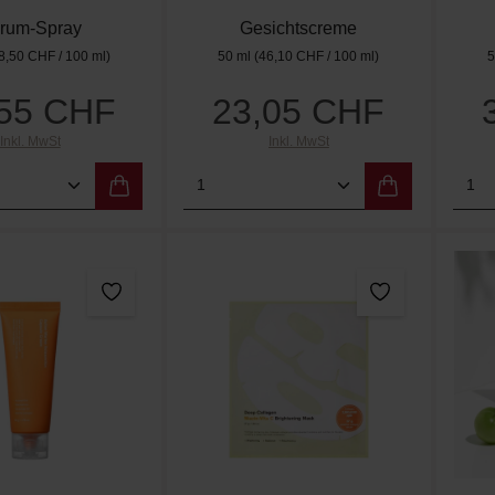
Cream
rum-Spray
Gesichtscreme
8,50 CHF / 100 ml)
50 ml
(46,10 CHF / 100 ml)
5
,55 CHF
23,05 CHF
Regulärer Preis:
Regulärer Preis:
Inkl. MwSt
Inkl. MwSt
t Anzahl: Gib den gewünschten Wert ein od
Produkt Anzahl: Gib den g
Pro