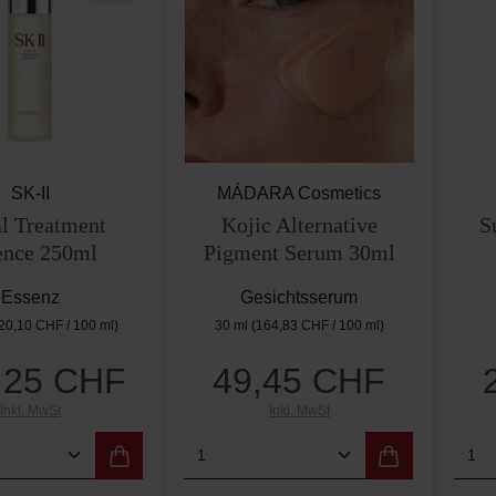
SK-II
MÁDARA Cosmetics
al Treatment
Kojic Alternative
S
ence 250ml
Pigment Serum 30ml
Essenz
Gesichtsserum
20,10 CHF / 100 ml)
30 ml
(164,83 CHF / 100 ml)
,25 CHF
49,45 CHF
Regulärer Preis:
Regulärer Preis:
Inkl. MwSt
Inkl. MwSt
t Anzahl: Gib den gewünschten Wert ein od
Produkt Anzahl: Gib den g
Pro