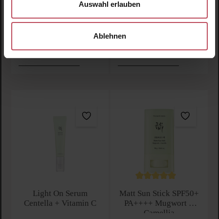
Auswahl erlauben
31,85 CHF
26,35 CHF
Regulärer Preis:
Regulärer Preis:
Inkl. MwSt
Inkl. MwSt
Ablehnen
Produkt Anzahl: Gib den gewünschten Wert ein oder
Produkt Anzahl: Gib den 
Durchschnittliche Bewertu
Light On Serum
Matt Sun Stick SPF50+
Centella + Vitamin C
PA++++ Mugwort +
Camellia