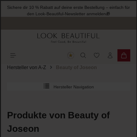
Sichere dir 10 %
halt springen
den L
Du hast 0 Produkte
Warenk
Hersteller von A-Z
Beauty of Joseon
Hersteller Navigation
Produkte von Beauty of
Joseon