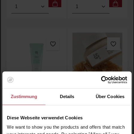
Produkt Anzahl: Gib den gewünschten Wert ein oder
Produkt Anzahl: Gib den 
Green Plum Refreshing
Ground Rice and
Zustimmung
Details
Über Cookies
Cleanser
Honey Glow Mask
Gesichtsreiniger
Gesichtsmaske
Diese Webseite verwendet Cookies
150 ml
(13,90 CHF / 100 ml)
We want to show you the products and offers that match
16,45 CHF
20,85 CHF
Regulärer Preis:
Regulärer Preis: