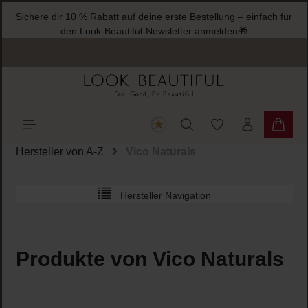
Sichere dir 10 % Rabatt auf deine erste Bestellung – einfach für
halt springen
den Look-Beautiful-Newsletter anmelden🎁
Du hast 0 Produkte
Warenk
Hersteller von A-Z
Vico Naturals
Hersteller Navigation
Produkte von Vico Naturals