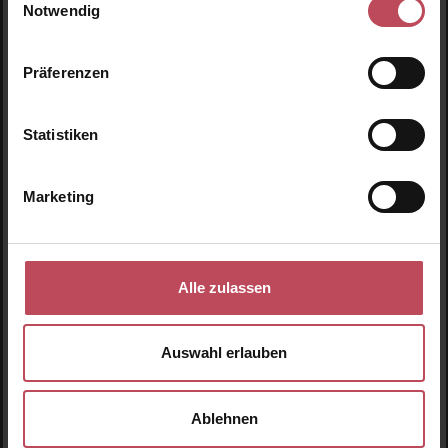
Inkl. MwSt
Inkl. MwSt
Notwendig
Produkt Anzahl: Gib den 
Details
Präferenzen
Statistiken
Marketing
Alle zulassen
Natural Deodorant
Natural Deodorant
Pina Colada
Sweet Peach & Nectar
Auswahl erlauben
Deodorant
Deodorant
Ablehnen
75 g
(19,00 CHF / 100 g)
75 g
(19,00 CHF / 100 g)