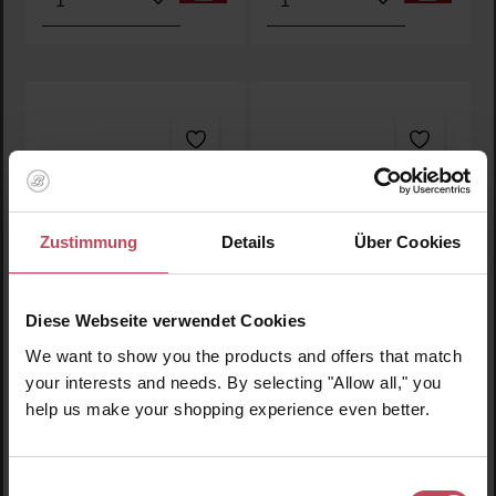
Zustimmung
Details
Über Cookies
Natural Deodorant
Natural Deodorant
Diese Webseite verwendet Cookies
Lemongras
Orange Blossom
We want to show you the products and offers that match
your interests and needs. By selecting "Allow all," you
Deodorant
Deodorant
help us make your shopping experience even better.
75 g
(19,00 CHF / 100 g)
75 g
(19,00 CHF / 100 g)
14,25 CHF
14,25 CHF
Regulärer Preis:
Regulärer Preis:
Einwilligungsauswahl