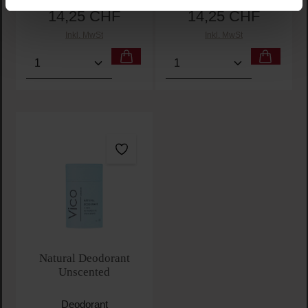
14,25 CHF
14,25 CHF
Regulärer Preis:
Regulärer Preis:
Inkl. MwSt
Inkl. MwSt
Produkt Anzahl: Gib den gewünschten Wert ein oder
Produkt Anzahl: Gib den 
Natural Deodorant
Unscented
Deodorant