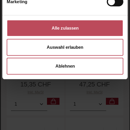
Marketing
Alle zulassen
Lador
OLAPLEX
Root Re-Boot Awakening
NO. 0.5 Scalp Longevity
Auswahl erlauben
Shampoo (Red Ginseng &
Treatment
Beer Yeast)
Shampoo
Kopfhautpflege
Ablehnen
300 ml
(5,12 CHF / 100 ml)
50 ml
(94,50 CHF / 100 ml)
15,35 CHF
47,25 CHF
Regulärer Preis:
Regulärer Preis:
Inkl. MwSt
Inkl. MwSt
Produkt Anzahl: Gib den gewünschten Wert ein oder
Produkt Anzahl: Gib den 