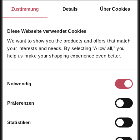
Zustimmung
Details
Über Cookies
Lador
Lador
Diese Webseite verwendet Cookies
Root Re-Boot Vitalizing
Root Re-Boot Activating
Shampoo (Propolis &
Shampoo (Cica & Tea Tree)
We want to show you the products and offers that match
Citron)
your interests and needs. By selecting "Allow all," you
Shampoo
Shampoo
help us make your shopping experience even better.
300 ml
(5,12 CHF / 100 ml)
300 ml
(5,12 CHF / 100 ml)
15,35 CHF
15,35 CHF
Einwilligungsauswahl
Regulärer Preis:
Regulärer Preis:
Notwendig
Inkl. MwSt
Inkl. MwSt
Produkt Anzahl: Gib den gewünschten Wert ein oder
Produkt Anzahl: Gib den 
Präferenzen
Statistiken