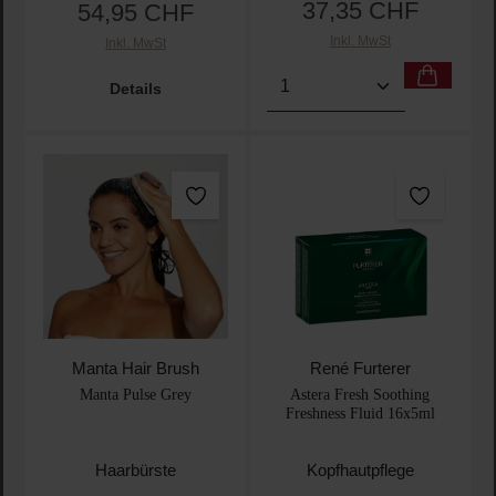
37,35 CHF
54,95 CHF
Regulärer Preis:
Regulärer Preis:
Inkl. MwSt
Inkl. MwSt
Produkt Anzahl: Gib den 
Details
Manta Hair Brush
René Furterer
Manta Pulse Grey
Astera Fresh Soothing
Freshness Fluid 16x5ml
Haarbürste
Kopfhautpflege