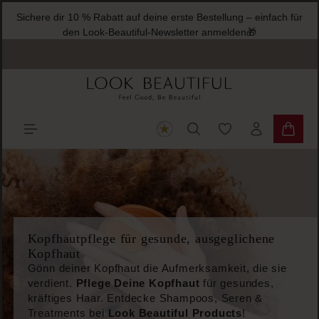
Sichere dir 10 % Ra
halt springen
den Look
Du hast 0 Produkte
Warenk
Kopfhautpflege für gesunde, ausgeglichene
Kopfhaut
Gönn deiner Kopfhaut die Aufmerksamkeit, die sie
verdient.
Pflege Deine Kopfhaut
für gesundes,
kräftiges Haar. Entdecke Shampoos, Seren &
Treatments bei
Look Beautiful Products
!