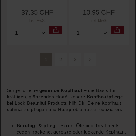
37,35 CHF
10,95 CHF
Regulärer Preis:
Regulärer Preis:
Inkl. MwSt
Inkl. MwSt
Produkt Anzahl: Gib den gewünschten Wert ein oder
Produkt Anzahl: Gib den 
1
2
3
Seite
Seite
Seite
Sorge für eine
gesunde Kopfhaut
– die Basis für
kräftiges, glänzendes Haar! Unsere
Kopfhautpflege
bei Look Beautiful Products hilft Dir, Deine Kopfhaut
optimal zu pflegen und Haarprobleme zu reduzieren.
Beruhigt & pflegt:
Seren, Öle und Treatments
gegen trockene, gereizte oder juckende Kopfhaut.