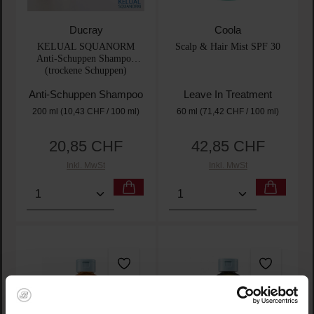
Ducray
Coola
KELUAL SQUANORM
Scalp & Hair Mist SPF 30
Anti-Schuppen Shampoo
(trockene Schuppen)
Anti-Schuppen Shampoo
Leave In Treatment
200 ml
(10,43 CHF / 100 ml)
60 ml
(71,42 CHF / 100 ml)
20,85 CHF
42,85 CHF
Regulärer Preis:
Regulärer Preis:
Inkl. MwSt
Inkl. MwSt
Produkt Anzahl: Gib den gewünschten Wert ein oder
Produkt Anzahl: Gib den 