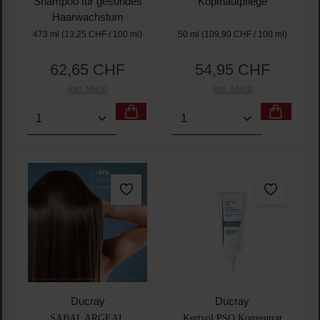
Shampoo für gesundes
Kopfhautpflege
Haarwachstum
473 ml
(13,25 CHF / 100 ml)
50 ml
(109,90 CHF / 100 ml)
62,65 CHF
54,95 CHF
Regulärer Preis:
Regulärer Preis:
Inkl. MwSt
Inkl. MwSt
Produkt Anzahl: Gib den gewünschten Wert ein oder
Produkt Anzahl: Gib den 
Ducray
Ducray
SABAL ARGEAL
Kertyol PSO Konzentrat