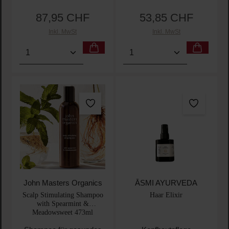
87,95 CHF
53,85 CHF
Regulärer Preis:
Regulärer Preis:
Inkl. MwSt
Inkl. MwSt
Produkt Anzahl: Gib den gewünschten Wert ein oder
Produkt Anzahl: Gib den 
John Masters Organics
ĀSMI AYURVEDA
Scalp Stimulating Shampoo
Haar Elixir
with Spearmint &
Meadowsweet 473ml