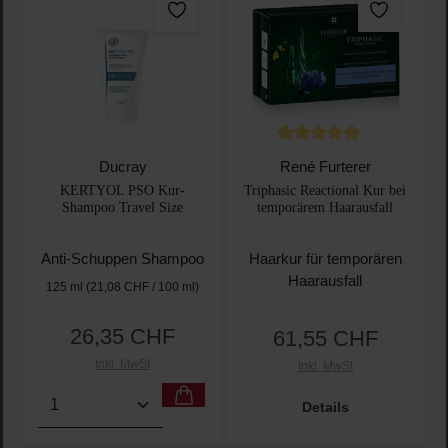
Durchschnittliche Bewertu
Ducray
René Furterer
KERTYOL PSO Kur-
Triphasic Reactional Kur bei
Shampoo Travel Size
temporärem Haarausfall
Anti-Schuppen Shampoo
Haarkur für temporären
Haarausfall
125 ml
(21,08 CHF / 100 ml)
26,35 CHF
61,55 CHF
Regulärer Preis:
Regulärer Preis:
Inkl. MwSt
Inkl. MwSt
Produkt Anzahl: Gib den gewünschten Wert ein oder
Details