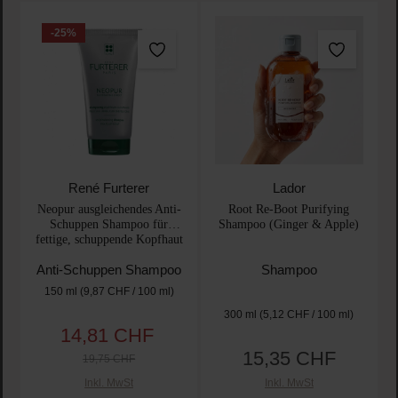
-25
%
René Furterer
Lador
Neopur ausgleichendes Anti-
Root Re-Boot Purifying
Schuppen Shampoo für
Shampoo (Ginger & Apple)
fettige, schuppende Kopfhaut
Anti-Schuppen Shampoo
Shampoo
150 ml
(9,87 CHF / 100 ml)
300 ml
(5,12 CHF / 100 ml)
14,81 CHF
Verkaufspreis:
Regulärer Preis:
15,35 CHF
Regulärer Preis:
19,75 CHF
Inkl. MwSt
Inkl. MwSt