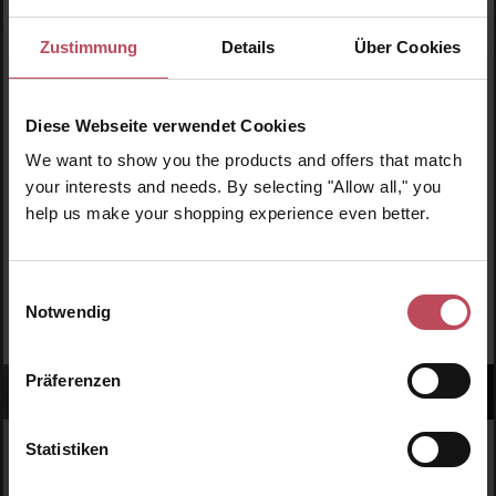
WERDE TEIL DER LOOK BEAUTIFUL-FAMILIE
Zustimmung
Details
Über Cookies
Anmelden & exklusive Vorteile
genießen!
Diese Webseite verwendet Cookies
Melde dich jetzt zum Newsletter an und erhalte als
Dankeschön 10 %* auf deinen ersten Einkauf. Verpasse
We want to show you the products and offers that match
keine Beauty-News mehr und erhalte exklusive Rabatte!
your interests and needs. By selecting "Allow all," you
help us make your shopping experience even better.
Einwilligungsauswahl
JETZT ANMELDEN
Notwendig
Präferenzen
Statistiken