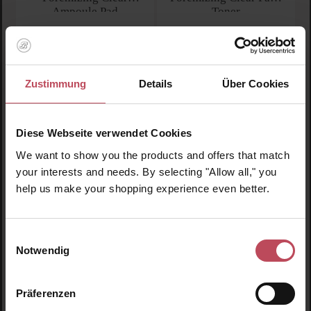
Ampoule Pad
Toner
Gesichtspeeling - Pads
Gesichtswasser
210 ml
(7,31 CHF / 100 ml)
16,45 CHF
15,35 CHF
Regulärer Preis:
Regulärer Preis:
Zustimmung
Details
Über Cookies
Inkl. MwSt
Inkl. MwSt
Produkt Anzahl: Gib den gewünschten Wert ein oder
Produkt Anzahl: Gib den 
Diese Webseite verwendet Cookies
We want to show you the products and offers that match
your interests and needs. By selecting "Allow all," you
help us make your shopping experience even better.
Einwilligungsauswahl
Notwendig
Präferenzen