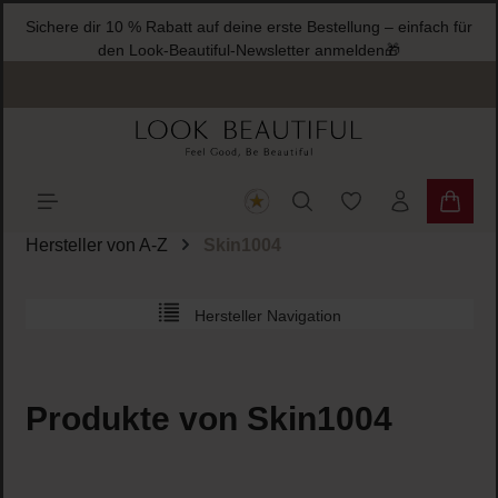
Sichere dir 10 % Rabatt auf deine erste Bestellung – ein
halt springen
den Look-Beautiful-Newsletter anmelden🎁
Du hast 0 Produkte
Warenk
Hersteller von A-Z
Skin1004
Hersteller Navigation
Produkte von Skin1004