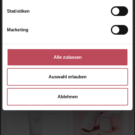
Madagascar Centella
Madagascar Centella
Statistiken
Poremizing Deep
Poremizing Fresh
Cleansing Foam
Ampoule
Gesichtsreiniger
Gesichtsserum
Marketing
125 ml
(9,64 CHF / 100 ml)
50 ml
(26,30 CHF / 100 ml)
12,05 CHF
13,15 CHF
Regulärer Preis:
Regulärer Preis:
Alle zulassen
Inkl. MwSt
Inkl. MwSt
Produkt Anzahl: Gib den gewünschten Wert ein oder
Produkt Anzahl: Gib den 
Auswahl erlauben
Ablehnen