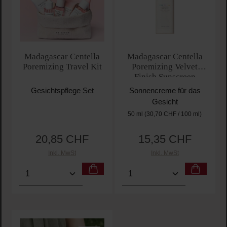
Madagascar Centella
Madagascar Centella
Poremizing Travel Kit
Poremizing Velvet
Finish Sunscreen
Gesichtspflege Set
Sonnencreme für das
Gesicht
50 ml
(30,70 CHF / 100 ml)
20,85 CHF
15,35 CHF
Regulärer Preis:
Regulärer Preis:
Inkl. MwSt
Inkl. MwSt
Produkt Anzahl: Gib den gewünschten Wert ein oder
Produkt Anzahl: Gib den 