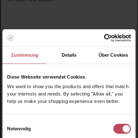
Zustimmung
Details
Über Cookies
Diese Webseite verwendet Cookies
We want to show you the products and offers that match
your interests and needs. By selecting "Allow all," you
Mini Mani Gift Set
help us make your shopping experience even better.
Nagellack Set
Einwilligungsauswahl
Notwendig
17,55 CHF
Regulärer Preis: