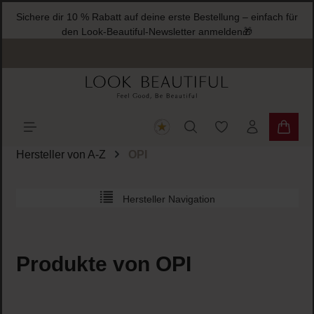
Sichere dir 10 % Rabatt auf deine erste Bestellung – einfach für
halt springen
den Look-Beautiful-Newsletter anmelden🎁
Du hast 0 Produkte
Warenk
Hersteller von A-Z
OPI
Hersteller Navigation
Produkte von OPI