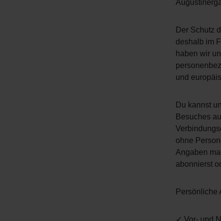
Augustinerga
Der Schutz d
deshalb im 
haben wir un
personenbez
und europäi
Du kannst un
Besuches auf
Verbindungsd
ohne Persone
Angaben machs
abonnierst o
Persönliche 
✓ Vor- und