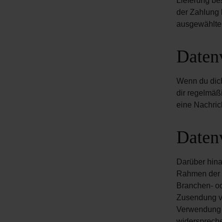
Lieferung be
der Zahlung b
ausgewählte
Daten
Wenn du dich
dir regelmäß
eine Nachric
Daten
Darüber hina
Rahmen der V
Branchen- od
Zusendung vo
Verwendung d
widersprech