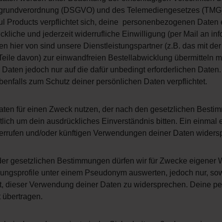
rundverordnung (DSGVO) und des Telemediengesetzes (TMG) vo
ul Products verpflichtet sich, deine personenbezogenen Daten 
ckliche und jederzeit widerrufliche Einwilligung (per Mail an
inf
hier von sind unsere Dienstleistungspartner (z.B. das mit der 
Teile davon) zur einwandfreien Bestellabwicklung übermitteln m
n Daten jedoch nur auf die dafür unbedingt erforderlichen Date
enfalls zum Schutz deiner persönlichen Daten verpflichtet.
aten für einen Zweck nutzen, der nach den gesetzlichen Besti
ftlich um dein ausdrückliches Einverständnis bitten. Ein einmal 
derrufen und/oder künftigen Verwendungen deiner Daten widers
r gesetzlichen Bestimmungen dürfen wir für Zwecke eigener 
ungsprofile unter einem Pseudonym auswerten, jedoch nur, sow
, dieser Verwendung deiner Daten zu widersprechen. Deine pe
t übertragen.