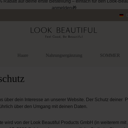
% Rabatt auf deine erste Bestellung – einfach für den Look-Beau
anmelden🎁
Haare
Nahrungsergänzung
SOMMER
schutz
ns über dein Interesse an unserer Website. Der Schutz deiner Pr
führlich über den Umgang mit deinen Daten.
e wird von der Look Beautiful Products GmbH (in weiterem mit ‚L