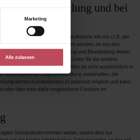
Vertragsabwicklung und bei
Marketing
Bestellung, bei einer Kontaktaufnahme mit uns (z.B. per
ig mitteilst. Welche Daten erhoben werden, ist aus den
eilten Daten zur Vertragsabwicklung und Bearbeitung deiner
Alle zulassen
es Kundenkontos werden deine Daten für die weitere
bewahrungsfristen gelöscht, sofern du nicht ausdrücklich in
rüber hinausgehende Datenverwendung vorbehalten, die
Löschung deines Kundenkontos ist jederzeit möglich und kann
t oder über eine dafür vorgesehene Funktion im
ng
tragten Versandunternehmen weiter, soweit dies zur