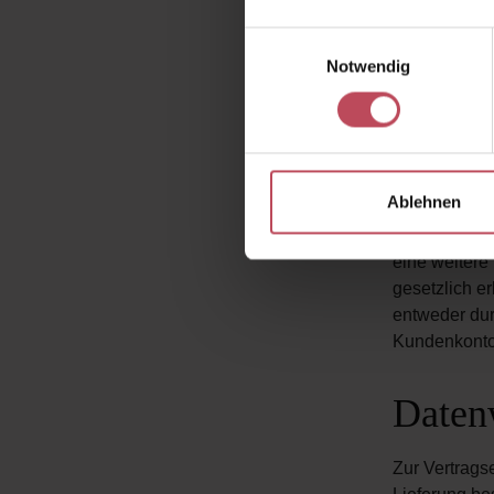
Daten
Einwilligungsauswahl
Eröff
Notwendig
Wir erheben 
Kontaktformu
jeweiligen E
Ablehnen
Anfragen. Na
Verwendung g
eine weitere
gesetzlich e
entweder dur
Kundenkonto 
Datenw
Zur Vertrags