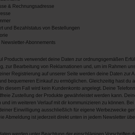
esse & Rechnungsadresse
resse
ummer
t und Bezahlstatus von Bestellungen
orie
s Newsletter-Abonnements
ul Products verwendet deine Daten zur ordnungsgemäßen Erfül
ung, zur Bearbeitung von Reklamationen und, um im Rahmen un
 einer Registrierung auf unserer Seite werden deine Daten zur
und bequemeren Einkauf zu ermöglichen. Gleichzeitig hast du a
In diesem Fall wird kein Kundenkonto angelegt. Deine Telefonn
freie Zustellung der Produkte gewährleistet werden kann. Dein
n und im weiteren Verlauf mit dir kommunizieren zu können. Be
deiner Einwilligung ausschließlich für eigene Werbezwecke genu
ie Abmeldung ist jederzeit direkt unten in jedem Newsletter üb
aten werden unter Beachtung der einschlägigen Vorschriften 