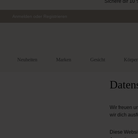
Sichere dir 10 
Zur Hauptnavigation springen
Anmelden
oder
Registrieren
Neuheiten
Marken
Gesicht
Körper
Daten
Wir freuen u
wir dich aus
Diese Websit