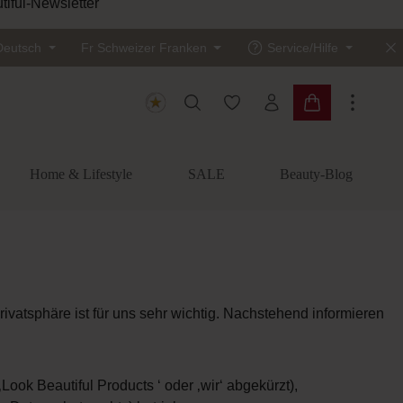
tiful-Newsletter
Deutsch
Fr
Schweizer Franken
Service/Hilfe
Du hast 0 Produkte auf dem
Warenkorb enth
Home & Lifestyle
SALE
Beauty-Blog
ivatsphäre ist für uns sehr wichtig. Nachstehend informieren
ook Beautiful Products ‘ oder ‚wir‘ abgekürzt),