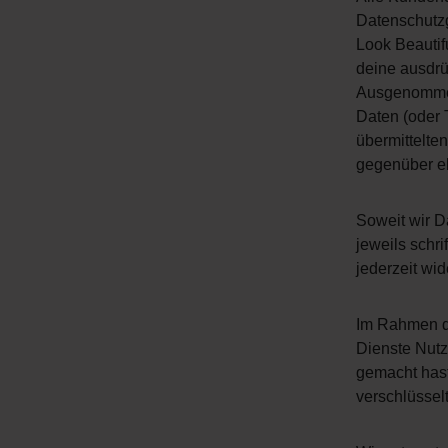
Datenschutzg
Look Beautif
deine ausdrü
Ausgenommen 
Daten (oder 
übermittelte
gegenüber eb
Soweit wir D
jeweils schri
jederzeit wi
Im Rahmen de
Dienste Nutz
gemacht hast
verschlüssel