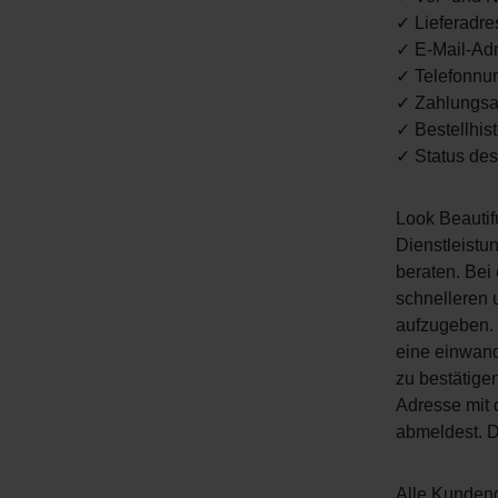
✓ Lieferadr
✓ E-Mail-Ad
✓ Telefonn
✓ Zahlungsar
✓ Bestellhist
✓ Status de
Look Beautif
Dienstleist
beraten. Bei
schnelleren 
aufzugeben. 
eine einwand
zu bestätige
Adresse mit 
abmeldest. D
Alle Kundend