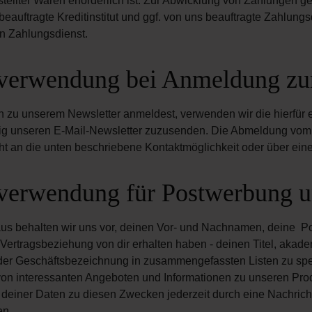
stellter Waren erforderlich ist. Zur Abwicklung von Zahlungen ge
eauftragte Kreditinstitut und ggf. von uns beauftragte Zahlungs
n Zahlungsdienst.
verwendung bei Anmeldung zu
 zu unserem Newsletter anmeldest, verwenden wir die hierfür er
ig unseren E-Mail-Newsletter zuzusenden. Die Abmeldung vom N
ht an die unten beschriebene Kontaktmöglichkeit oder über ein
verwendung für Postwerbung un
us behalten wir uns vor, deinen Vor- und Nachnamen, deine Pos
ertragsbeziehung von dir erhalten haben - deinen Titel, akade
er Geschäftsbezeichnung in zusammengefassten Listen zu spei
n interessanten Angeboten und Informationen zu unseren Prod
einer Daten zu diesen Zwecken jederzeit durch eine Nachricht
en.