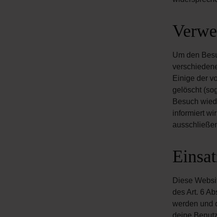
Verwe
Um den Besuc
verschiedene
Einige der v
gelöscht (so
Besuch wiede
informiert w
ausschließen
Einsa
Diese Websit
des Art. 6 A
werden und d
deine Benut