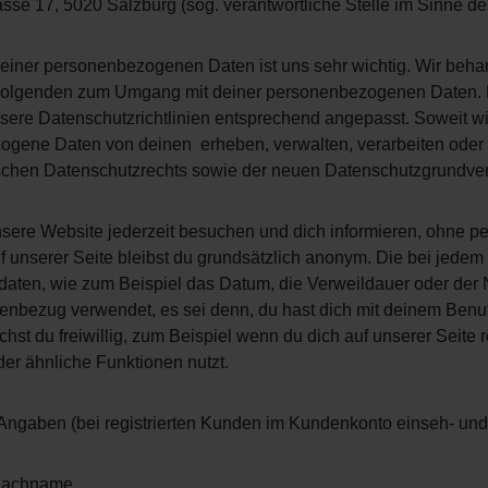
sse 17, 5020 Salzburg (sog. verantwortliche Stelle im Sinne de
einer personenbezogenen Daten ist uns sehr wichtig. Wir behan
Folgenden zum Umgang mit deiner personenbezogenen Daten. D
sere Datenschutzrichtlinien entsprechend angepasst. Soweit w
ogene Daten von deinen erheben, verwalten, verarbeiten oder
schen Datenschutzrechts sowie der neuen Datenschutzgrundve
sere Website jederzeit besuchen und dich informieren, ohne
 unserer Seite bleibst du grundsätzlich anonym. Die bei jedem 
aten, wie zum Beispiel das Datum, die Verweildauer oder der 
nbezug verwendet, es sei denn, du hast dich mit deinem Benu
t du freiwillig, zum Beispiel wenn du dich auf unserer Seite reg
der ähnliche Funktionen nutzt.
Angaben (bei registrierten Kunden im Kundenkonto einseh- und
 Nachname