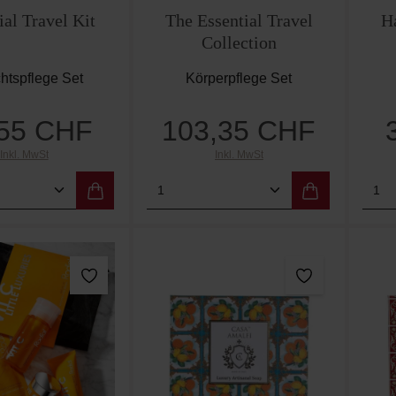
ial Travel Kit
The Essential Travel
H
Collection
htspflege Set
Körperpflege Set
,55 CHF
103,35 CHF
Regulärer Preis:
Regulärer Preis:
Inkl. MwSt
Inkl. MwSt
t Anzahl: Gib den gewünschten Wert ein od
Produkt Anzahl: Gib den g
Pro