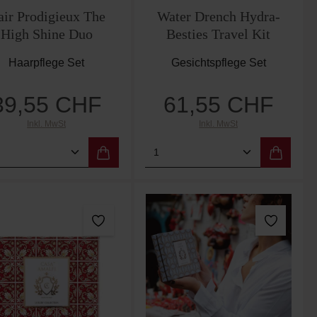
air Prodigieux The
Water Drench Hydra-
High Shine Duo
Besties Travel Kit
Haarpflege Set
Gesichtspflege Set
39,55 CHF
61,55 CHF
Regulärer Preis:
Regulärer Preis:
Inkl. MwSt
Inkl. MwSt
er benutze die Schaltflächen um die Anzah
ewünschten Wert ein oder benutze die Scha
dukt Anzahl: Gib den gewünschten Wert ein
Produkt Anzahl: Gib de