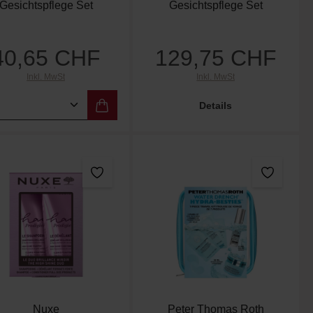
Gesichtspflege Set
Gesichtspflege Set
40,65 CHF
129,75 CHF
Regulärer Preis:
Regulärer Preis:
Inkl. MwSt
Inkl. MwSt
er benutze die Schaltflächen um die Anzah
ewünschten Wert ein oder benutze die Scha
dukt Anzahl: Gib den gewünschten Wert ein
Details
Nuxe
Peter Thomas Roth