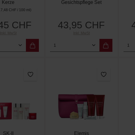
Kerze
Gesichtspflege Set
17,48 CHF / 100 ml)
,45 CHF
43,95 CHF
Regulärer Preis:
Regulärer Preis:
Inkl. MwSt
Inkl. MwSt
t Anzahl: Gib den gewünschten Wert ein od
Produkt Anzahl: Gib den g
Pro
SK-II
Elemis