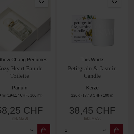
thew Chang Perfumes
This Works
ozy Heart Eau de
Petitgrain & Jasmin
Toilette
Candle
Parfum
Kerze
0 ml
(194,17 CHF / 100 ml)
220 g
(17,48 CHF / 100 g)
58,25 CHF
38,45 CHF
Regulärer Preis:
Regulärer Preis:
Inkl. MwSt
Inkl. MwSt
er benutze die Schaltflächen um die Anzah
ewünschten Wert ein oder benutze die Scha
dukt Anzahl: Gib den gewünschten Wert ein
Produkt Anzahl: Gib de