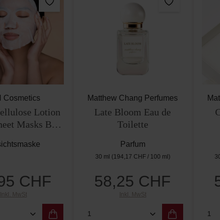
 Cosmetics
Matthew Chang Perfumes
Mat
ellulose Lotion
Late Bloom Eau de
C
Sheet Masks Box
Toilette
(5Stk.)
ichtsmaske
Parfum
30 ml
(194,17 CHF / 100 ml)
3
,95 CHF
58,25 CHF
Regulärer Preis:
Regulärer Preis:
Inkl. MwSt
Inkl. MwSt
t Anzahl: Gib den gewünschten Wert ein od
Produkt Anzahl: Gib den g
Pro