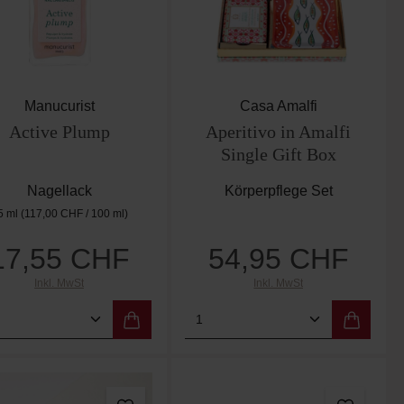
Manucurist
Casa Amalfi
Active Plump
Aperitivo in Amalfi
Single Gift Box
Nagellack
Körperpflege Set
5 ml
(117,00 CHF / 100 ml)
17,55 CHF
54,95 CHF
Regulärer Preis:
Regulärer Preis:
Inkl. MwSt
Inkl. MwSt
er benutze die Schaltflächen um die Anzah
ewünschten Wert ein oder benutze die Scha
dukt Anzahl: Gib den gewünschten Wert ein
Produkt Anzahl: Gib de