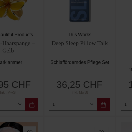
autiful Products
This Works
-Haarspange –
Deep Sleep Pillow Talk
Gelb
arklammer
Schlafförderndes Pflege Set
1
,95 CHF
36,25 CHF
Regulärer Preis:
Regulärer Preis:
Inkl. MwSt
Inkl. MwSt
t Anzahl: Gib den gewünschten Wert ein od
Produkt Anzahl: Gib den g
Pro