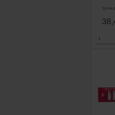
220 ml
(
38
Produk