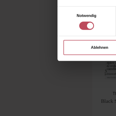
38
Einwilligungsauswahl
Produk
Notwendig
Ablehnen
T
Black 