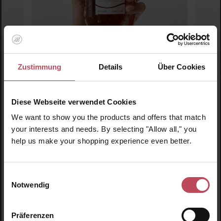
Zustimmung
Details
Über Cookies
Lador
Root Re-Boot Purifying Shampoo (Ginger &
Apple)
Diese Webseite verwendet Cookies
We want to show you the products and offers that match
Shampoo
your interests and needs. By selecting "Allow all," you
300 ml
(5,12 CHF / 100 ml)
help us make your shopping experience even better.
15,35 CHF
Regulärer Preis:
Inkl. MwSt
Einwilligungsauswahl
Produkt Anzahl: Gib den gewünschten Wert ein o
Pro
Notwendig
Präferenzen