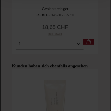
Gesichtsreiniger
150 ml
(12,43 CHF / 100 ml)
18,65 CHF
Regulärer Preis:
Inkl. MwSt
Produkt Anzahl: Gib den gewünschten Wert ein o
Pro
Produktgalerie überspringen
Kunden haben sich ebenfalls angesehen