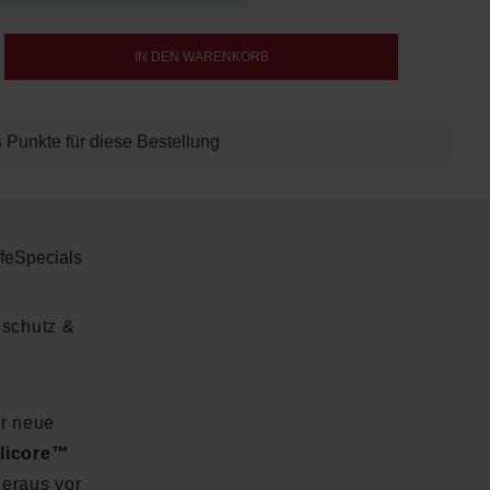
b den gewünschten Wert ein oder benutze d
IN DEN WARENKORB
 Punkte für diese Bestellung
fe
Specials
eschutz &
er neue
ilicore™
heraus vor