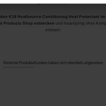
gesünder bleibt.
t den K18 Heatbounce Conditioning Heat Protectant im
ul Products Shop entdecken
und Haarstyling ohne Kom
erleben!
Ähnliche Produkte
Kunden haben sich ebenfalls angesehen