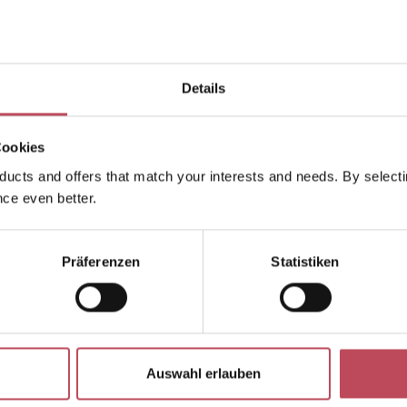
chützt vor Hitzeschäden bis zu 232°C
– durch resilicore™ Te
Bewahrt die Farbbrillanz
& schützt vor Farbverschiebun
Schützt vor mechanischen Schäden & UV-Strahlen
Details
euchtigkeitsspendend & hydratisierend
– für geschmeidiges
Haar
Leichter Conditioner-Effekt
– kein Beschweren, bessere Käm
Cookies
Stärkt das Haar von innen heraus
– für gesünder aussehend
ucts and offers that match your interests and needs. By selectin
Ideal für chemisch behandeltes & hitzegestresstes Ha
ce even better.
t der K18 Heatbounce Conditioning Heat Protectant da
Präferenzen
Statistiken
Haar auch bei regelmäßigem Hitzestyling dauerhaft g
end und farbintensiv bleibt – und warum ist dieses Spr
te Wahl für alle, die kompromisslosen Hitzeschutz mit
e verbinden wollen?
Die einzigartige Verbindung aus int
, intelligenter Technologie und Schutz vor allen Alltagsstr
Auswahl erlauben
eden Stylingmoment sicherer – für Haar, das sichtbar und