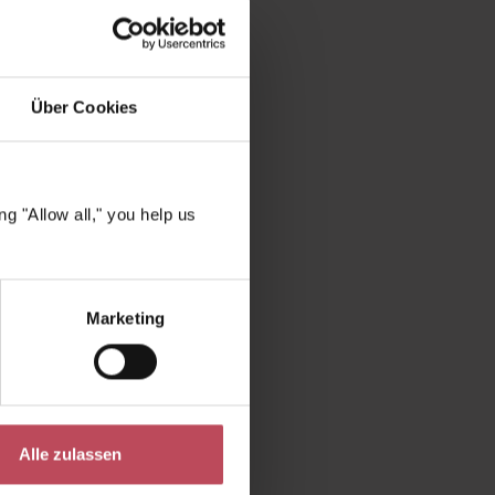
chnologie
gen
Über Cookies
, weiches
mbarkeit
es Haar
g "Allow all," you help us
ar
für, dass
Marketing
esund,
ay die
 echter
ensiver
essoren
Alle zulassen
 spürbar