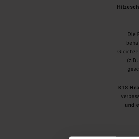
Hitzesch
Die 
beha
Gleichze
(z.B.
gesc
K18 Hea
verbess
und e