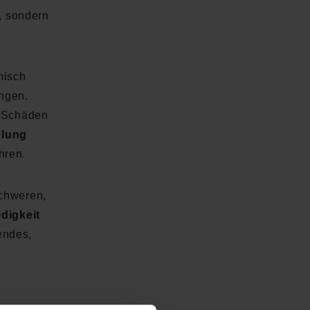
, sondern
misch
ngen.
n Schäden
hlung
hren.
schweren,
digkeit
endes,