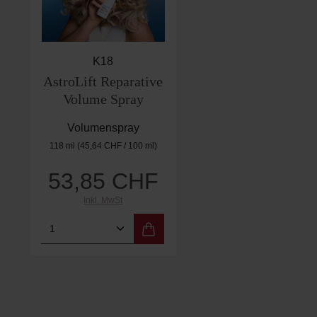
K18
AstroLift Reparative
Volume Spray
Volumenspray
118 ml
(45,64 CHF / 100 ml)
53,85 CHF
Regulärer Preis:
Inkl. MwSt
Produkt Anzahl: Gib den gewünschten