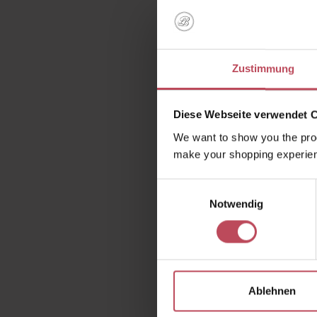
S
Zustimmung
F
Diese Webseite verwendet 
We want to show you the prod
make your shopping experien
Wie sorg
Einwilligungsauswahl
Notwendig
dein 
glänz
perfek
Pfleg
Pflege
Ablehnen
macht j