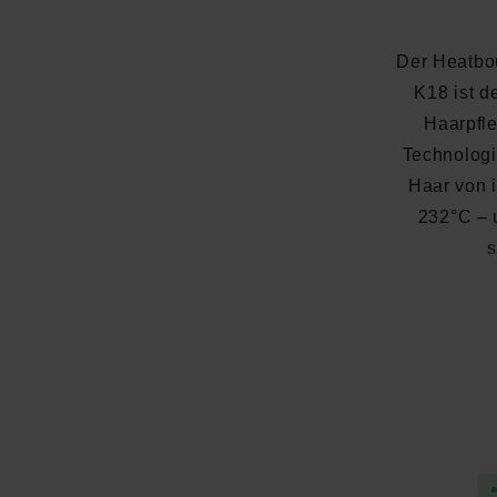
Der Heatbo
K18 ist d
Haarpfle
Technologi
Haar von 
232°C – 
s
Durchschnittliche Bewertung