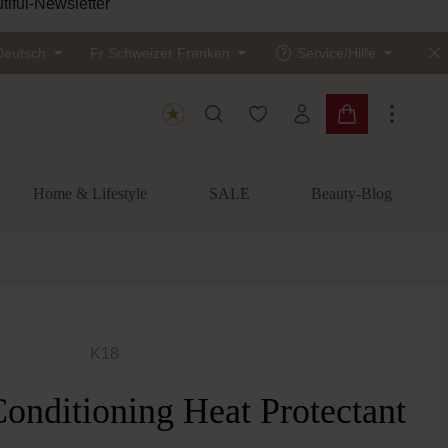
tiful-Newsletter
Deutsch
Fr
Schweizer Franken
Service/Hilfe
Du hast 0 Produkte auf dem
Warenkorb enth
Home & Lifestyle
SALE
Beauty-Blog
K18
onditioning Heat Protectant