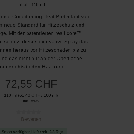
Inhalt:
118 ml
unce Conditioning Heat Protectant von
er neue Standard für Hitzeschutz und
ge. Mit der patentierten resilicore™
e schützt dieses innovative Spray das
innen heraus vor Hitzeschäden bis zu
und das nicht nur an der Oberfläche,
ondern bis in den Haarkern.
72,55 CHF
118 ml
(61,48 CHF / 100 ml)
Inkl. MwSt
 von 0 von 5 Sternen
Bewerten
Sofort verfügbar, Lieferzeit: 2-3 Tage