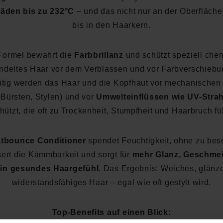
äden bis zu 232°C
– und das nicht nur an der Oberfläche
bis in den Haarkern.
Formel bewahrt die
Farbbrillanz
und schützt speziell che
ndeltes Haar vor dem Verblassen und vor Farbverschiebu
itig werden das Haar und die Kopfhaut vor mechanische
 Bürsten, Stylen) und vor
Umwelteinflüssen wie UV-Stra
hützt, die oft zu Trockenheit, Stumpfheit und Haarbruch fü
tbounce Conditioner
spendet Feuchtigkeit, ohne zu be
ert die Kämmbarkeit und sorgt für
mehr Glanz, Geschmei
in gesundes Haargefühl
. Das Ergebnis: Weiches, glänz
widerstandsfähiges Haar – egal wie oft gestylt wird.
Top-Benefits auf einen Blick: