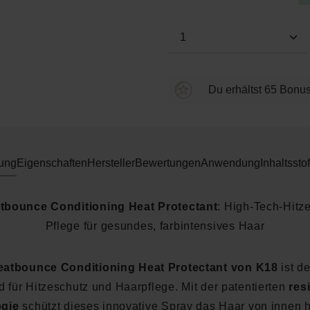
Produkt Anzahl: Gi
Du erhältst 65 Bonus
ung
Eigenschaften
Hersteller
Bewertungen
Anwendung
Inhaltsstof
tbounce Conditioning Heat Protectant
: High-Tech-Hitz
Pflege für gesundes, farbintensives Haar
eatbounce Conditioning Heat Protectant von K18
ist d
 für Hitzeschutz und Haarpflege. Mit der patentierten
res
gie
schützt dieses innovative Spray das Haar von innen 