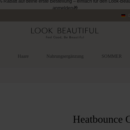
% Rabatt auf deine erste Bestellung – einfach für den Look-Beau
anmelden🎁
Haare
Nahrungsergänzung
SOMMER
überspringen
Heatbounce C