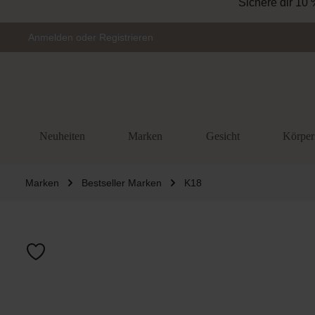
Sichere dir 10 
Zur Hauptnavigation springen
Anmelden
oder
Registrieren
Neuheiten
Marken
Gesicht
Körper
Marken
Bestseller Marken
K18
Bildergalerie 