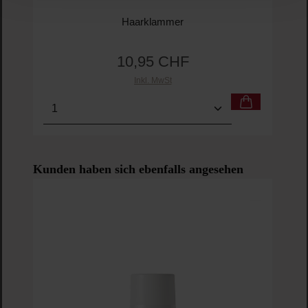
Haarklammer
10,95 CHF
Regulärer Preis:
Inkl. MwSt
Produkt Anzahl: Gib den gewünschten Wert ein o
Pro
Produktgalerie überspringen
Kunden haben sich ebenfalls angesehen