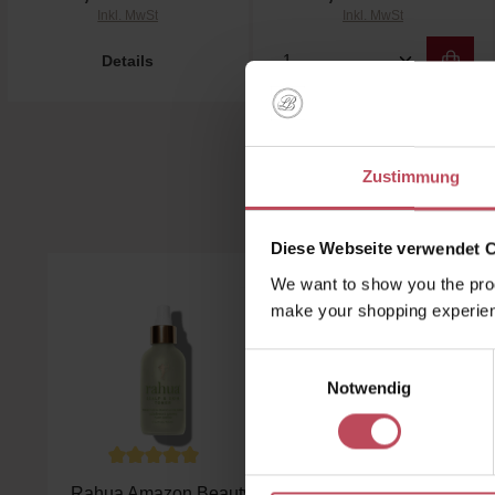
Inkl. MwSt
Inkl. MwSt
Produkt Anzahl: Gi
Details
Zustimmung
Kunden 
Diese Webseite verwendet 
Produktgalerie überspringen
We want to show you the prod
make your shopping experien
Einwilligungsauswahl
Notwendig
Durchschnittliche Bewertung von 5 von 5 Sternen
Durchschnittliche B
Rahua Amazon Beauty
Rahua Amazon Beauty