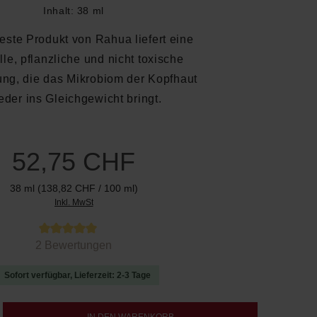
Inhalt:
38 ml
ste Produkt von Rahua liefert eine
olle, pflanzliche und nicht toxische
ng, die das Mikrobiom der Kopfhaut
eder ins Gleichgewicht bringt.
52,75 CHF
38 ml
(138,82 CHF / 100 ml)
Inkl. MwSt
 von 5 von 5 Sternen
2 Bewertungen
Sofort verfügbar, Lieferzeit: 2-3 Tage
b den gewünschten Wert ein oder benutze d