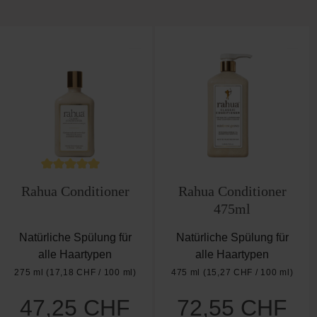
en
wertung von 4.6 von 5 Sternen
Durchschnittliche Bewertung von 5 von 5 Sternen
Rahua Conditioner
Rahua Conditioner
475ml
Natürliche Spülung für
Natürliche Spülung für
alle Haartypen
alle Haartypen
275 ml
(17,18 CHF / 100 ml)
475 ml
(15,27 CHF / 100 ml)
47,25 CHF
72,55 CHF
Regulärer Preis:
Regulärer Preis: