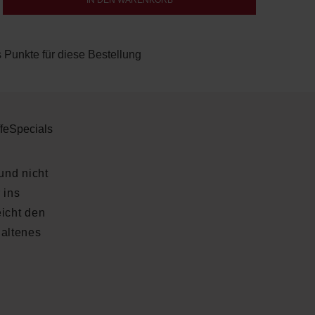
IN DEN WARENKORB
 Punkte für diese Bestellung
fe
Specials
und nicht
 ins
eicht den
haltenes