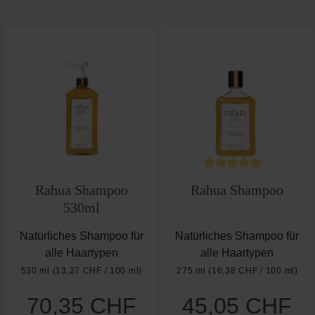
Produktgalerie überspringen
Durchschnittliche B
Rahua Shampoo
Rahua Shampoo
530ml
Natürliches Shampoo für
Natürliches Shampoo für
alle Haartypen
alle Haartypen
530 ml
(13,27 CHF / 100 ml)
275 ml
(16,38 CHF / 100 ml)
70,35 CHF
45,05 CHF
Regulärer Preis:
Regulärer Preis: