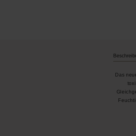
Beschreib
Das neue
tox
Gleichge
Feuchti