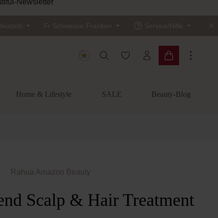
Deutsch
Fr
Schweizer Franken
Service/Hilfe
Du hast 0 Produkte auf dem
Warenkorb enth
Home & Lifestyle
SALE
Beauty-Blog
Rahua Amazon Beauty
end Scalp & Hair Treatment