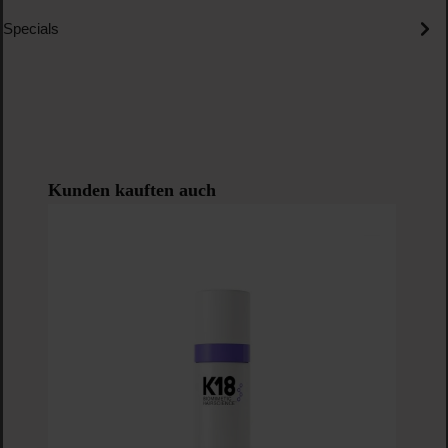
Specials
Produktgalerie überspringen
Kunden kauften auch