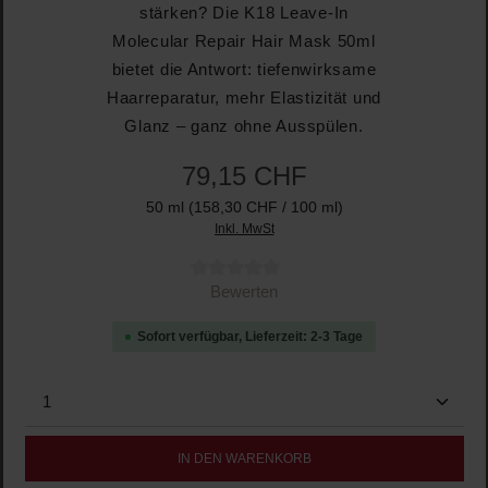
stärken? Die K18 Leave-In
Molecular Repair Hair Mask 50ml
bietet die Antwort: tiefenwirksame
Haarreparatur, mehr Elastizität und
Glanz – ganz ohne Ausspülen.
79,15 CHF
50 ml
(158,30 CHF / 100 ml)
Inkl. MwSt
Durchschnittliche Bewertung von 0 von 5 Sternen
Bewerten
Sofort verfügbar, Lieferzeit: 2-3 Tage
Produkt Anzahl: Gib den gewünschten Wert ein oder b
IN DEN WARENKORB