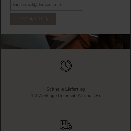
WERDE TEIL DER LOOK BEAUTIFUL-FAMILIE
Anmelden & exklusive Vorteile
genießen!
Melde dich jetzt zum Newsletter an und erhalte als
Dankeschön 10 %* auf deinen ersten Einkauf. Verpasse
keine Beauty-News mehr und erhalte exklusive Rabatte!
JETZT ANMELDEN