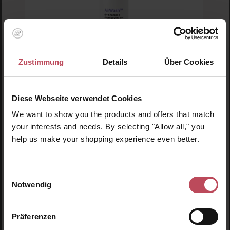
K18
Zustimmung
Details
Über Cookies
AirWash Dry Shampoo
Diese Webseite verwendet Cookies
Trockenshampoo
We want to show you the products and offers that match
118 ml
(46,57 CHF / 100 ml)
your interests and needs. By selecting "Allow all," you
help us make your shopping experience even better.
54,95 CHF
Regulärer Preis:
Inkl. MwSt
Produkt Anzahl: Gib den gewünschten Wert ein o
Pro
Einwilligungsauswahl
Notwendig
Präferenzen
Produktgalerie überspringen
Ähnliche Produkte