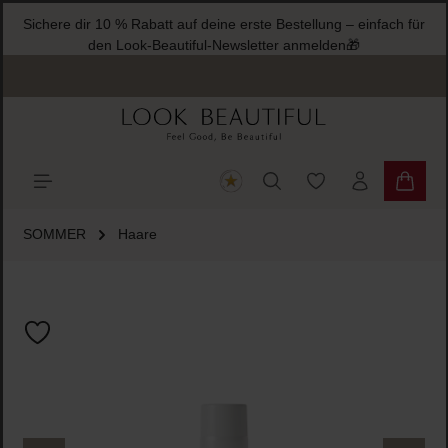
Sichere dir 10 % Rabatt auf deine erste Bestellung – einfach für
halt springen
den Look-Beautiful-Newsletter anmelden🎁
Du hast 0 Produkte
Warenk
SOMMER
Haare
Bildergalerie überspringen