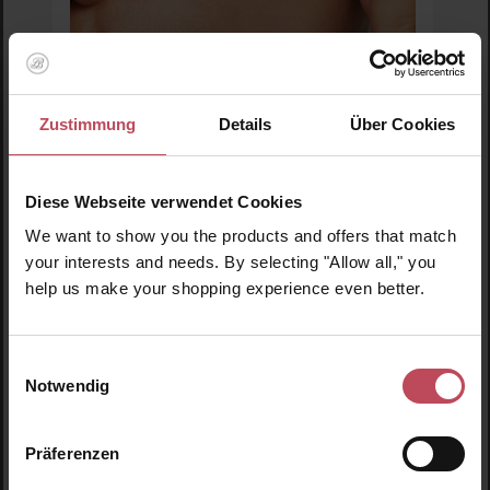
Zustimmung
Details
Über Cookies
SK-II
Pitera Bestseller Trial Kit
Diese Webseite verwendet Cookies
Gesichtspflege Set
We want to show you the products and offers that match
your interests and needs. By selecting "Allow all," you
help us make your shopping experience even better.
129,75 CHF
Regulärer Preis:
Inkl. MwSt
Pro
Einwilligungsauswahl
Details
Notwendig
Präferenzen
Produktgalerie überspringen
Ähnliche Produkte