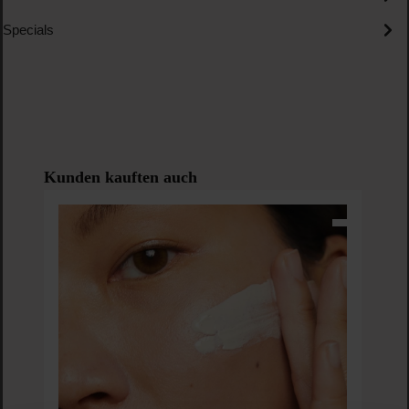
Specials
Produktgalerie überspringen
Kunden kauften auch
Hu