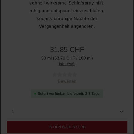
schnell wirksame Schlafspray hilft,
ruhig und entspannt einzuschlafen,
sodass unruhige Nächte der
Vergangenheit angehören.
31,85 CHF
50 ml
(63,70 CHF / 100 ml)
Inkl. MwSt
Durchschnittliche Bewertung von 0 von 5 Sternen
Bewerten
Sofort verfügbar, Lieferzeit: 2-3 Tage
Produkt Anzahl: Gib den gewünschten Wert ein oder b
IN DEN WARENKORB