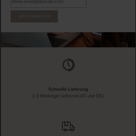
WERDE TEIL DER LOOK BEAUTIFUL-FAMILIE
Anmelden & exklusive Vorteile
genießen!
Melde dich jetzt zum Newsletter an und erhalte als
Dankeschön 10 %* auf deinen ersten Einkauf. Verpasse
keine Beauty-News mehr und erhalte exklusive Rabatte!
JETZT ANMELDEN