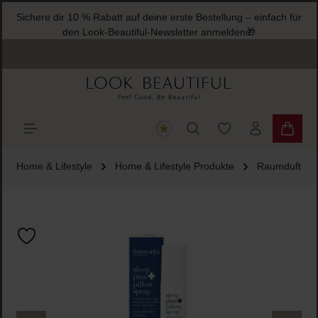
Sichere dir 10 % Rabatt auf deine erste Bestellung – einfach für
halt springen
den Look-Beautiful-Newsletter anmelden🎁
Du hast 0 Produkte
Warenk
Home & Lifestyle
Home & Lifestyle Produkte
Raumduft
Bildergalerie überspringen