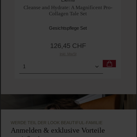
Elemis
Cleanse and Hydrate: A Magnificent Pro-
Collagen Tale Set
Gesichtspflege Set
126,45 CHF
Regulärer Preis:
Inkl. MwSt
Produkt Anzahl: Gib den gewünschten Wert ein o
Pro
WERDE TEIL DER LOOK BEAUTIFUL-FAMILIE
Anmelden & exklusive Vorteile