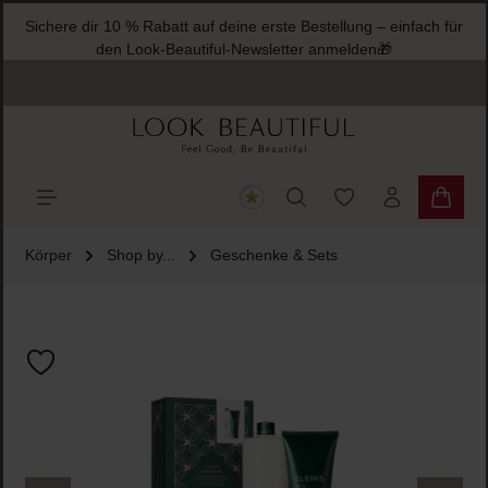
Sichere dir 10 % Rabatt auf deine erste Bestellung – einfach für
halt springen
den Look-Beautiful-Newsletter anmelden🎁
Du hast 0 Produkte
Warenk
Körper
Shop by...
Geschenke & Sets
Bildergalerie überspringen