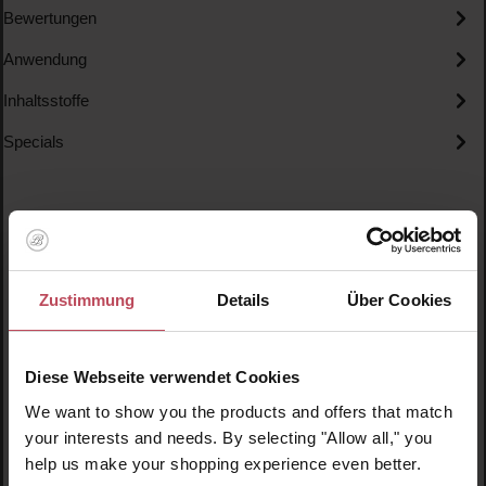
Bewertungen
Anwendung
Inhaltsstoffe
Specials
Zustimmung
Details
Über Cookies
Produktgalerie überspringen
Ähnliche Produkte
Diese Webseite verwendet Cookies
We want to show you the products and offers that match
your interests and needs. By selecting "Allow all," you
help us make your shopping experience even better.