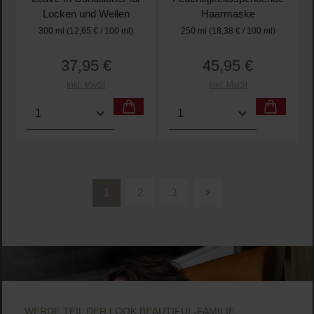
Locken und Wellen
Haarmaske
300 ml
(12,65 € / 100 ml)
250 ml
(18,38 € / 100 ml)
37,95 €
45,95 €
Regulärer Preis:
Regulärer Preis:
Inkl. MwSt
Inkl. MwSt
Produkt Anzahl: Gib den gewünschten Wert ein oder
Produkt Anzahl: Gib den 
1
2
3
Seite
Seite
Seite
WERDE TEIL DER LOOK BEAUTIFUL-FAMILIE