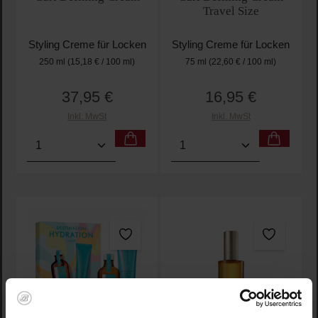
Travel Size
Styling Creme für Locken
Styling Creme für Locken
250 ml
(15,18 € / 100 ml)
75 ml
(22,60 € / 100 ml)
37,95 €
16,95 €
Regulärer Preis:
Regulärer Preis:
Inkl. MwSt
Inkl. MwSt
Produkt Anzahl: Gib den gewünschten Wert ein oder
Produkt Anzahl: Gib den 