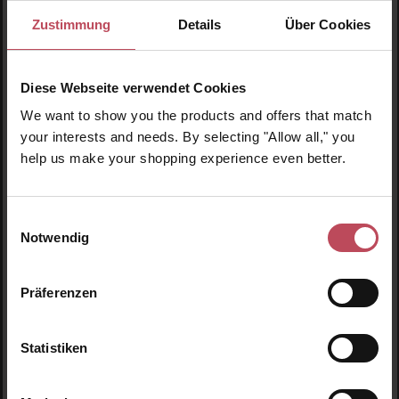
Zustimmung
Details
Über Cookies
Durchschnittliche Bewertu
Destination Hydration
Dry Body Oil
– Haar- und
Handpflegeset Light
Diese Webseite verwendet Cookies
Körperpflege Set
Trockenöl für den Körper
We want to show you the products and offers that match
50 ml
(61,90 € / 100 ml)
your interests and needs. By selecting "Allow all," you
help us make your shopping experience even better.
49,95 €
30,95 €
Regulärer Preis:
Regulärer Preis:
Inkl. MwSt
Inkl. MwSt
Produkt Anzahl: Gib den gewünschten Wert ein oder
Produkt Anzahl: Gib den 
Einwilligungsauswahl
Notwendig
Präferenzen
Statistiken