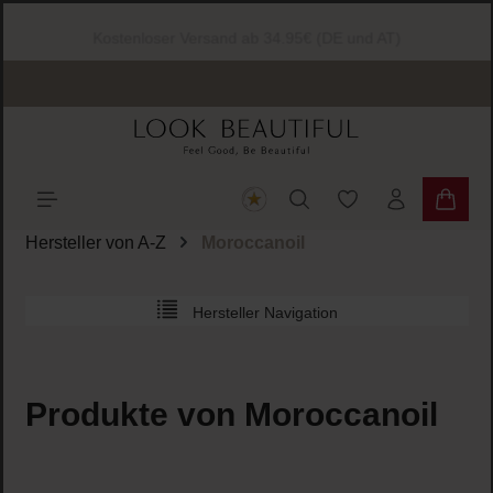
halt springen
Kostenloser Versand ab 34.95€ (DE und AT)
Du hast 0 Produkte
Warenk
Hersteller von A-Z
Moroccanoil
Hersteller Navigation
Produkte von Moroccanoil