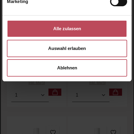
Marketing
Durchschnittliche Bewertung von 5 von 5 Sternen
Durchschnittliche Bewertu
Dry Shampoo - Dark
Dry Shampoo - Light
Alle zulassen
Tones
Tones
Trockenshampoo für
Trockenshampoo für
Auswahl erlauben
dunkles Haar
helles Haar
217 ml
(13,34 € / 100 ml)
217 ml
(12,88 € / 100 ml)
Ablehnen
28,95 €
27,95 €
Regulärer Preis:
Regulärer Preis:
Inkl. MwSt
Inkl. MwSt
Produkt Anzahl: Gib den gewünschten Wert ein oder
Produkt Anzahl: Gib den 