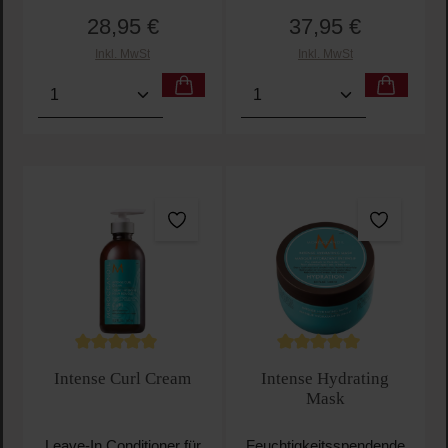
28,95 €
37,95 €
Regulärer Preis:
Regulärer Preis:
Inkl. MwSt
Inkl. MwSt
Produkt Anzahl: Gib den gewünschten Wert ein oder
Produkt Anzahl: Gib den 
Durchschnittliche Bewertung von 5 von 5 Sternen
Durchschnittliche Bewertu
Intense Curl Cream
Intense Hydrating
Mask
Leave-In Conditioner für
Feuchtigkeitsspendende