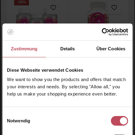
-30
%
Zustimmung
Details
Über Cookies
Durchschnittliche Bewertu
IVYBEARS® Women's
Women's Hair Vitamins
Hair Vitamins
Professional – Die 3-
Diese Webseite verwendet Cookies
Monats-Intensivkur für
Nahrungsergänzungsmitt
Gegen Haarbruch und
Traumhaar
We want to show you the products and offers that match
el
Haarausfall
your interests and needs. By selecting "Allow all," you
150 g
(9,30 € / 100 g)
help us make your shopping experience even better.
41,96 €
13,95 €
Verkaufspreis:
Regulärer Preis:
Regulärer Preis:
59,95 €
Inkl. MwSt
Inkl. MwSt
Einwilligungsauswahl
Notwendig
Produkt Anzahl: Gib den gewünschten Wert ein oder
Produkt Anzahl: Gib den 