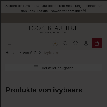
Sichere dir 10 % Rabatt auf deine erste Bestellung – einfach für
halt springen
den Look-Beautiful-Newsletter anmelden🎁
Du hast 0 Produkte
Warenk
Hersteller von A-Z
ivybears
Hersteller Navigation
Produkte von ivybears