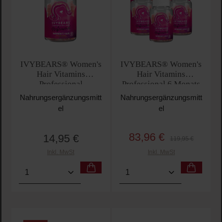
IVYBEARS® Women's
IVYBEARS® Women's
Hair Vitamins
Hair Vitamins
Professional
Professional 6 Monats
Kur
Nahrungsergänzungsmitt
Nahrungsergänzungsmitt
el
el
83,96 €
14,95 €
Verkaufspreis:
Regulärer Preis:
Regulärer Preis:
119,95 €
Inkl. MwSt
Inkl. MwSt
Produkt Anzahl: Gib den gewünschten Wert ein oder
Produkt Anzahl: Gib den 