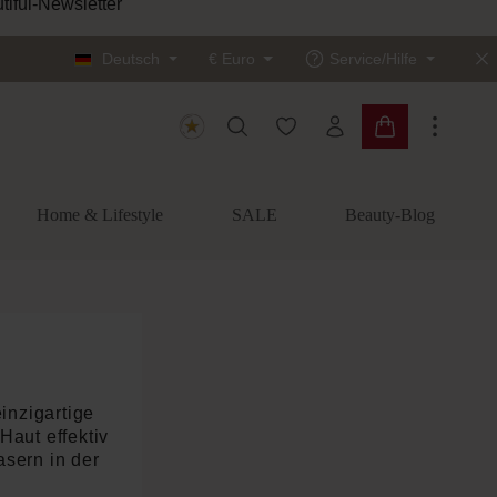
Deutsch
€
Euro
Service/Hilfe
Du hast 0 Produkte auf dem
Warenkorb enth
Home & Lifestyle
SALE
Beauty-Blog
inzigartige
Haut effektiv
asern in der