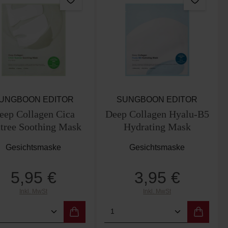
UNGBOON EDITOR
SUNGBOON EDITOR
eep Collagen Cica
Deep Collagen Hyalu-B5
tree Soothing Mask
Hydrating Mask
Gesichtsmaske
Gesichtsmaske
5,95 €
3,95 €
Regulärer Preis:
Regulärer Preis:
Inkl. MwSt
Inkl. MwSt
er benutze die Schaltflächen um die Anzah
ewünschten Wert ein oder benutze die Scha
dukt Anzahl: Gib den gewünschten Wert ein
Produkt Anzahl: Gib de