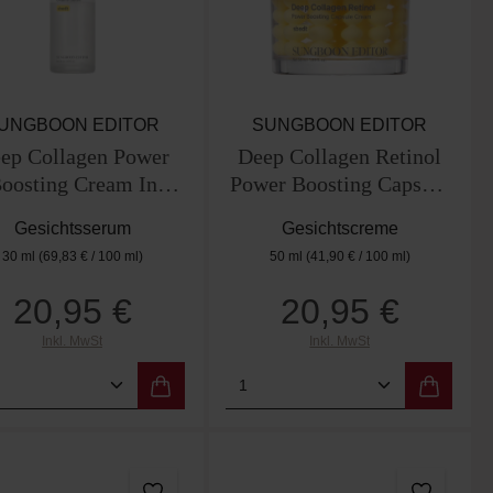
UNGBOON EDITOR
SUNGBOON EDITOR
ep Collagen Power
Deep Collagen Retinol
oosting Cream In
Power Boosting Capsule
Serum
Cream
Gesichtsserum
Gesichtscreme
30 ml
(69,83 € / 100 ml)
50 ml
(41,90 € / 100 ml)
20,95 €
20,95 €
Regulärer Preis:
Regulärer Preis:
Inkl. MwSt
Inkl. MwSt
er benutze die Schaltflächen um die Anzah
ewünschten Wert ein oder benutze die Scha
dukt Anzahl: Gib den gewünschten Wert ein
Produkt Anzahl: Gib de