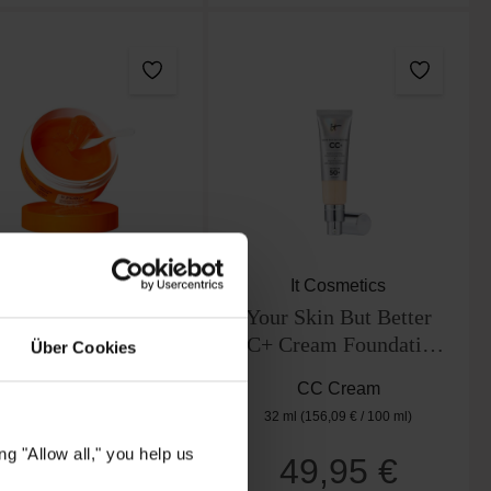
Cosrx
It Cosmetics
5 PDRN Collagen
Your Skin But Better
alizing Hydrogel Eye
CC+ Cream Foundation
Über Cookies
Patches
SPF50+ – Light
Augenpads
CC Cream
32 ml
(156,09 € / 100 ml)
g "Allow all," you help us
19,95 €
49,95 €
Regulärer Preis:
Regulärer Preis: