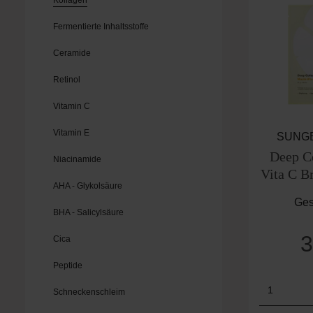
Kollagen
Fermentierte Inhaltsstoffe
Ceramide
Retinol
Vitamin C
Vitamin E
SUNG
Deep C
Niacinamide
Vita C B
AHA - Glykolsäure
Ges
BHA - Salicylsäure
3
Cica
Peptide
Produk
Schneckenschleim