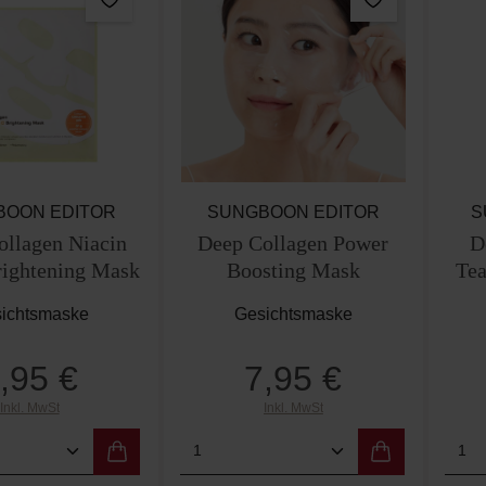
BOON EDITOR
SUNGBOON EDITOR
S
ollagen Niacin
Deep Collagen Power
D
rightening Mask
Boosting Mask
Tea
ichtsmaske
Gesichtsmaske
,95 €
7,95 €
Regulärer Preis:
Regulärer Preis:
Inkl. MwSt
Inkl. MwSt
t Anzahl: Gib den gewünschten Wert ein od
Produkt Anzahl: Gib den g
Pro