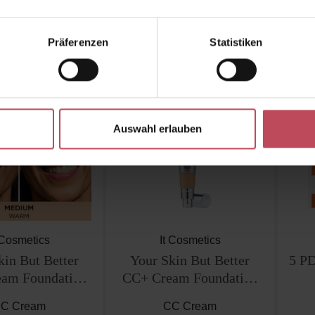
Inkl. MwSt
Inkl. MwSt
t Anzahl: Gib den gewünschten Wert ein od
Produkt Anzahl: Gib den g
Pro
Präferenzen
Statistiken
Auswahl erlauben
 Cosmetics
It Cosmetics
kin But Better
Your Skin But Better
5 P
am Foundation
CC+ Cream Foundation
0+ - Medium
SPF50+ - Medium Tan
C Cream
CC Cream