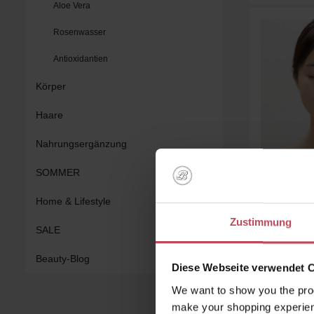
Aloe Vera
Rosenwasser
Antioxidantien
Körper
Haare
Nahrungsergänzung
SOMMER
VT
VT Reed
Home & Lifestyle
E
Zustimmung
SALE
Au
Beauty-Blog
15 ml
(
Diese Webseite verwendet 
We want to show you the prod
1
make your shopping experien