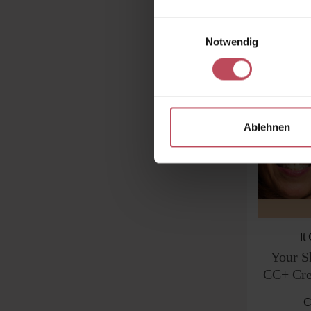
Einwilligungsauswahl
Produk
Notwendig
Ablehnen
It
Your S
CC+ Cre
SPF5
C