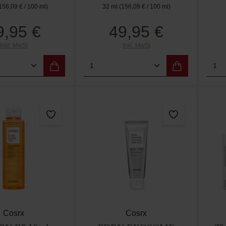
156,09 € / 100 ml)
32 ml
(156,09 € / 100 ml)
9,95 €
49,95 €
Regulärer Preis:
Regulärer Preis:
Inkl. MwSt
Inkl. MwSt
t Anzahl: Gib den gewünschten Wert ein od
Produkt Anzahl: Gib den g
Pro
Cosrx
Cosrx