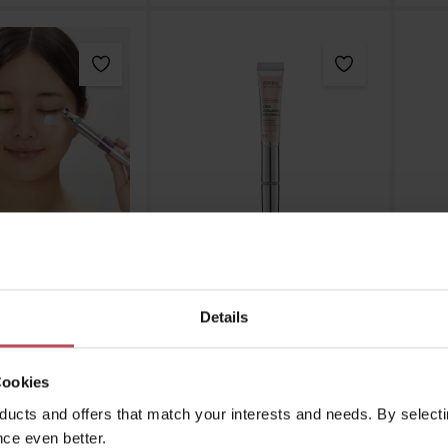
 Cosmetics
VT Cosmetics
le Shot Lifting
VT Cica Collagen Eye
ye Cream
Cream
Vit
Details
gencreme
Augencreme
133,00 € / 100 ml)
15 ml
(133,00 € / 100 ml)
Cookies
ucts and offers that match your interests and needs. By selectin
9,95 €
19,95 €
Regulärer Preis:
Regulärer Preis:
ce even better.