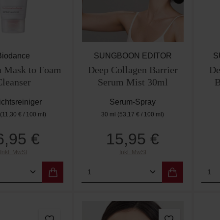
Biodance
SUNGBOON EDITOR
S
n Mask to Foam
Deep Collagen Barrier
De
Cleanser
Serum Mist 30ml
B
chtsreiniger
Serum-Spray
l
(11,30 € / 100 ml)
30 ml
(53,17 € / 100 ml)
6,95 €
15,95 €
Regulärer Preis:
Regulärer Preis:
Inkl. MwSt
Inkl. MwSt
t Anzahl: Gib den gewünschten Wert ein od
Produkt Anzahl: Gib den g
Pro