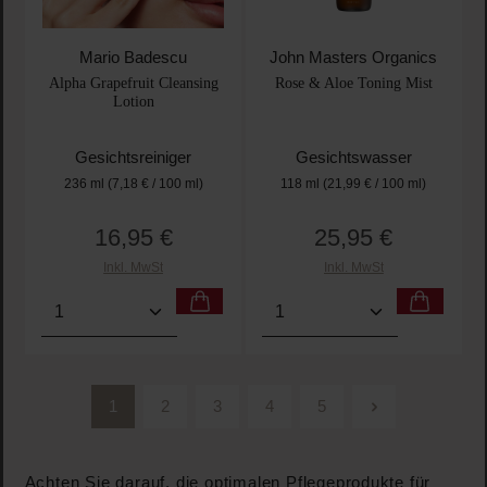
Mario Badescu
John Masters Organics
Alpha Grapefruit Cleansing
Rose & Aloe Toning Mist
Lotion
Gesichtsreiniger
Gesichtswasser
236 ml
(7,18 € / 100 ml)
118 ml
(21,99 € / 100 ml)
16,95 €
25,95 €
Regulärer Preis:
Regulärer Preis:
Inkl. MwSt
Inkl. MwSt
Produkt Anzahl: Gib den gewünschten Wert ein oder
Produkt Anzahl: Gib den 
1
2
3
4
5
Seite
Seite
Seite
Seite
Seite
Achten Sie darauf, die optimalen Pflegeprodukte für