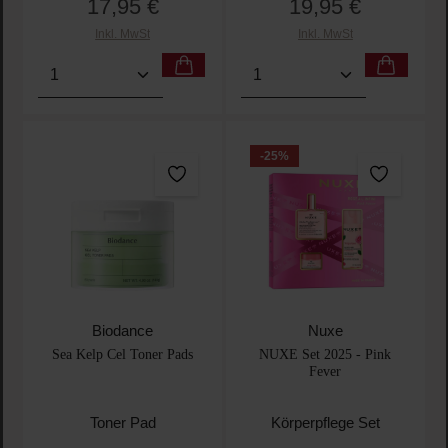
17,95 €
19,95 €
Regulärer Preis:
Regulärer Preis:
Inkl. MwSt
Inkl. MwSt
Produkt Anzahl: Gib den gewünschten Wert ein oder
Produkt Anzahl: Gib den 
-25
%
Biodance
Nuxe
Sea Kelp Cel Toner Pads
NUXE Set 2025 - Pink
Fever
Toner Pad
Körperpflege Set