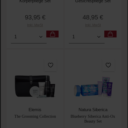
Körperpflege Set
Gesichtspflege Set
93,95 €
48,95 €
Regulärer Preis:
Regulärer Preis:
Inkl. MwSt
Inkl. MwSt
Produkt Anzahl: Gib den gewünschten Wert ein oder
Produkt Anzahl: Gib den 
Elemis
Natura Siberica
The Grooming Collection
Blueberry Siberica Anti-Ox
Beauty Set