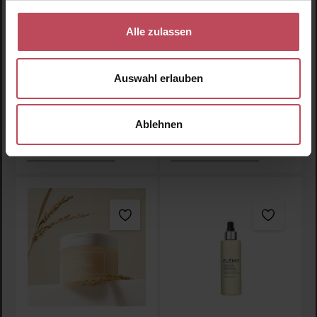
Cera-Nol Gel Toner Pads
Collagen Gel Toner Pads
Alle zulassen
Toner Pad
Toner Pad
Auswahl erlauben
18,95 €
18,95 €
Regulärer Preis:
Regulärer Preis:
Inkl. MwSt
Inkl. MwSt
Ablehnen
Produkt Anzahl: Gib den gewünschten Wert ein oder
Produkt Anzahl: Gib den 