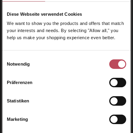
Vitamin C Brighteners 2-
Piece Kit
Diese Webseite verwendet Cookies
Gesichtspflege Set
Gesichtspeeling - Pads
We want to show you the products and offers that match
your interests and needs. By selecting "Allow all," you
73,95 €
25,95 €
Regulärer Preis:
Regulärer Preis:
help us make your shopping experience even better.
Inkl. MwSt
Inkl. MwSt
Produkt Anzahl: Gib den gewünschten Wert ein oder
Produkt Anzahl: Gib den 
Einwilligungsauswahl
Notwendig
Präferenzen
Statistiken
Marketing
Biodance
Biodance