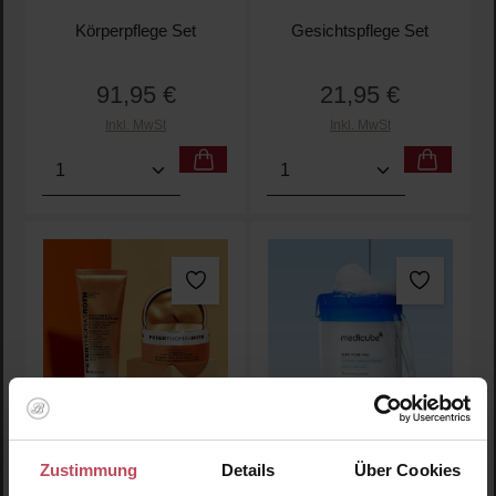
Körperpflege Set
Gesichtspflege Set
91,95 €
21,95 €
Regulärer Preis:
Regulärer Preis:
Inkl. MwSt
Inkl. MwSt
Produkt Anzahl: Gib den gewünschten Wert ein oder
Produkt Anzahl: Gib den 
Peter Thomas Roth
MEDICUBE
Zustimmung
Details
Über Cookies
Full-Size Potent-C™
Zero Pore Pad 2.0