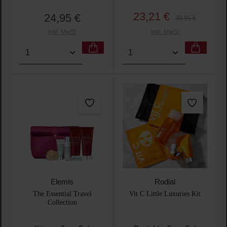
23,21 €
24,95 €
Verkaufspreis:
Regulärer Preis:
Regulärer Preis:
30,95 €
Inkl. MwSt
Inkl. MwSt
Produkt Anzahl: Gib den gewünschten Wert ein oder
Produkt Anzahl: Gib den 
Elemis
Rodial
The Essential Travel
Vit C Little Luxuries Kit
Collection