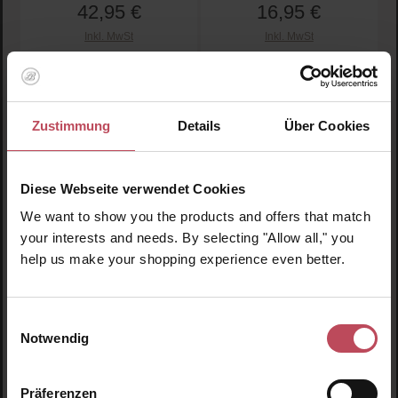
42,95 €
16,95 €
Regulärer Preis:
Regulärer Preis:
Inkl. MwSt
Inkl. MwSt
Produkt Anzahl: Gib den gewünschten Wert ein oder
Produkt Anzahl: Gib den 
Zustimmung
Details
Über Cookies
Diese Webseite verwendet Cookies
We want to show you the products and offers that match
your interests and needs. By selecting "Allow all," you
help us make your shopping experience even better.
Ducray
Rahua Amazon Beauty
Einwilligungsauswahl
ANAPHASE+ Shampoo
Aloe Vera Hair Mousse
400ml
Notwendig
Shampoo gegen
Styling Mousse
Präferenzen