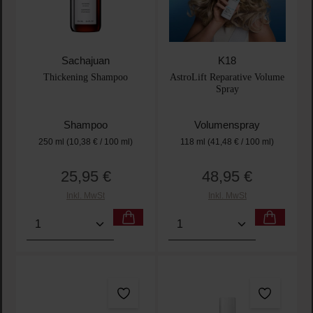
Sachajuan
K18
Thickening Shampoo
AstroLift Reparative Volume
Spray
Shampoo
Volumenspray
250 ml
(10,38 € / 100 ml)
118 ml
(41,48 € / 100 ml)
25,95 €
48,95 €
Regulärer Preis:
Regulärer Preis:
Inkl. MwSt
Inkl. MwSt
Produkt Anzahl: Gib den gewünschten Wert ein oder
Produkt Anzahl: Gib den 