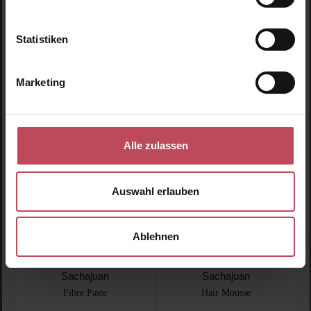
Haarausfall
105 ml
(43,76 € / 100 ml)
400 ml
(5,74 € / 100 ml)
Statistiken
45,95 €
22,95 €
Regulärer Preis:
Regulärer Preis:
Inkl. MwSt
Inkl. MwSt
Marketing
Produkt Anzahl: Gib den 
Details
Alle zulassen
Auswahl erlauben
Ablehnen
Sachajuan
Sachajuan
Fibre Paste
Hair Mousse