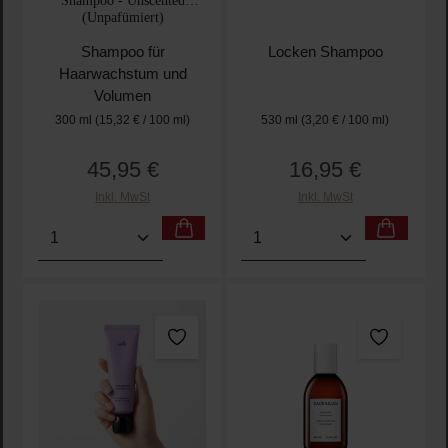
Shampoo - Unscented
(Unpafümiert)
Shampoo für
Locken Shampoo
Haarwachstum und
Volumen
300 ml
(15,32 € / 100 ml)
530 ml
(3,20 € / 100 ml)
45,95 €
16,95 €
Regulärer Preis:
Regulärer Preis:
Inkl. MwSt
Inkl. MwSt
Produkt Anzahl: Gib den gewünschten Wert ein oder
Produkt Anzahl: Gib den 