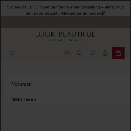
Sichere dir 10 % Rabatt auf deine erste Bestellung – einfach für
halt springen
den Look-Beautiful-Newsletter anmelden🎁
Du hast 0 Produkte
Warenk
Volumen
Mehr lesen