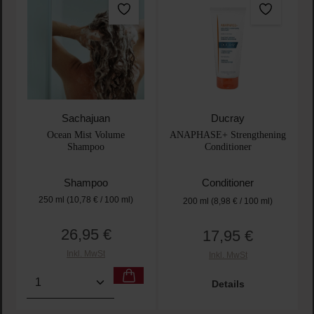
Sachajuan
Ducray
Ocean Mist Volume
ANAPHASE+ Strengthening
Shampoo
Conditioner
Shampoo
Conditioner
250 ml
(10,78 € / 100 ml)
200 ml
(8,98 € / 100 ml)
26,95 €
17,95 €
Regulärer Preis:
Regulärer Preis:
Inkl. MwSt
Inkl. MwSt
Produkt Anzahl: Gib den gewünschten Wert ein oder
Details