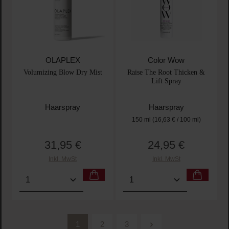
OLAPLEX
Color Wow
Volumizing Blow Dry Mist
Raise The Root Thicken &
Lift Spray
Haarspray
Haarspray
150 ml
(16,63 € / 100 ml)
31,95 €
24,95 €
Regulärer Preis:
Regulärer Preis:
Inkl. MwSt
Inkl. MwSt
Produkt Anzahl: Gib den gewünschten Wert ein oder
Produkt Anzahl: Gib den 
1
2
3