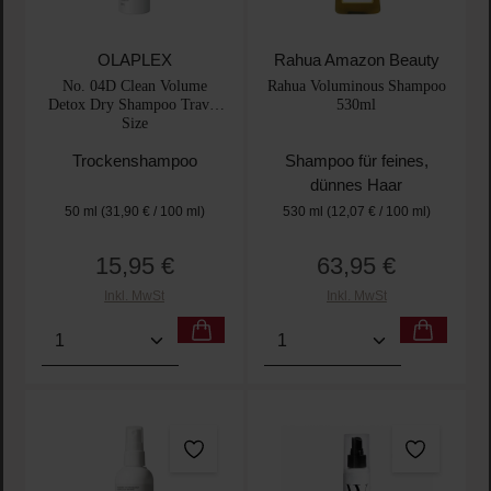
OLAPLEX
Rahua Amazon Beauty
No. 04D Clean Volume
Rahua Voluminous Shampoo
Detox Dry Shampoo Travel
530ml
Size
Trockenshampoo
Shampoo für feines,
dünnes Haar
50 ml
(31,90 € / 100 ml)
530 ml
(12,07 € / 100 ml)
15,95 €
63,95 €
Regulärer Preis:
Regulärer Preis:
Inkl. MwSt
Inkl. MwSt
Produkt Anzahl: Gib den gewünschten Wert ein oder
Produkt Anzahl: Gib den 