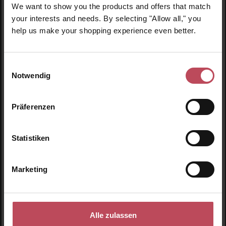
We want to show you the products and offers that match
dunkles Haar
Schaum zu Pulver
your interests and needs. By selecting "Allow all," you
Trockenshampoo
help us make your shopping experience even better.
217 ml
(13,34 € / 100 ml)
70 ml
(35,64 € / 100 ml)
28,95 €
24,95 €
Regulärer Preis:
Regulärer Preis:
Einwilligungsauswahl
Inkl. MwSt
Inkl. MwSt
Notwendig
Produkt Anzahl: Gib den gewünschten Wert ein oder
Produkt Anzahl: Gib den 
Präferenzen
Statistiken
Marketing
Durchschnittliche Bewertung von 5 von 5 Sternen
Alle zulassen
Rahua Amazon Beauty