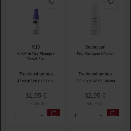
K18
Sachajuan
AirWash Dry Shampoo
Dry Shampoo Mousse
Travel Size
Trockenshampoo
Trockenshampoo
47 ml
(67,98 € / 100 ml)
200 ml
(16,48 € / 100 ml)
31,95 €
32,95 €
Regulärer Preis:
Regulärer Preis:
Inkl. MwSt
Inkl. MwSt
Produkt Anzahl: Gib den gewünschten Wert ein oder
Produkt Anzahl: Gib den 