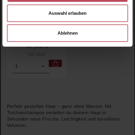
Rahua Voluminous Dry
Shampoo
Auswahl erlauben
Trockenshampoo
51 g
(74,41 € / 100 g)
Ablehnen
37,95 €
Regulärer Preis:
Inkl. MwSt
Produkt Anzahl: Gib den gewünschten Wert ein oder
Perfekt gestyltes Haar – ganz ohne Wasser. Mit
Trockenshampoo verleihst du deinem Haar in
Sekunden neue Frische, Leichtigkeit und luxuriöses
Volumen.