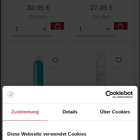
33,95 €
27,95 €
Regulärer Preis:
Regulärer Preis:
Inkl. MwSt
Inkl. MwSt
Produkt Anzahl: Gib den gewünschten Wert ein oder
Produkt Anzahl: Gib den 
Durchschnittliche Bewertung von 5 von 5 Sternen
Durchschnittliche Bewertu
Moroccanoil
Innersense Organic
Zustimmung
Details
Über Cookies
Beauty
Dry Shampoo - Dark Tones
Refresh Dry Shampoo
Diese Webseite verwendet Cookies
Trockenshampoo für