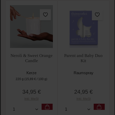
Neroli & Sweet Orange
Parent and Baby Duo
Candle
Kit
Kerze
Raumspray
220 g
(15,89 € / 100 g)
34,95 €
24,95 €
Regulärer Preis:
Regulärer Preis:
Inkl. MwSt
Inkl. MwSt
Produkt Anzahl: Gib den gewünschten Wert ein oder
Produkt Anzahl: Gib den 