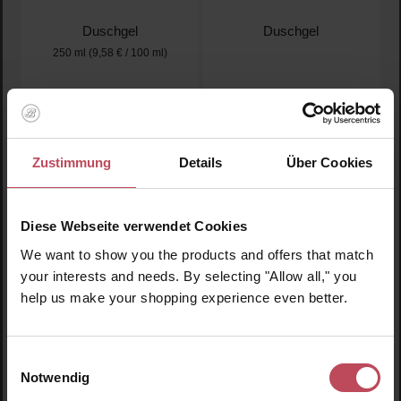
Duschgel
Duschgel
250 ml
(9,58 € / 100 ml)
23,95 €
9,95 €
Regulärer Preis:
Regulärer Preis:
Inkl. MwSt
Inkl. MwSt
Produkt Anzahl: Gib den gewünschten Wert ein oder
Produkt Anzahl: Gib den 
Zustimmung
Details
Über Cookies
Diese Webseite verwendet Cookies
We want to show you the products and offers that match
your interests and needs. By selecting "Allow all," you
help us make your shopping experience even better.
Einwilligungsauswahl
Notwendig