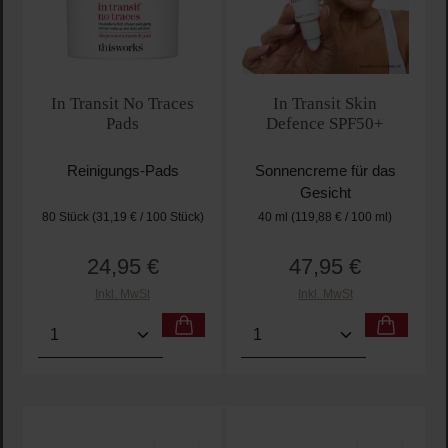
In Transit No Traces
In Transit Skin
Pads
Defence SPF50+
Reinigungs-Pads
Sonnencreme für das
Gesicht
80 Stück
(31,19 € / 100 Stück)
40 ml
(119,88 € / 100 ml)
24,95 €
47,95 €
Regulärer Preis:
Regulärer Preis:
Inkl. MwSt
Inkl. MwSt
Produkt Anzahl: Gib den gewünschten Wert ein oder
Produkt Anzahl: Gib den 