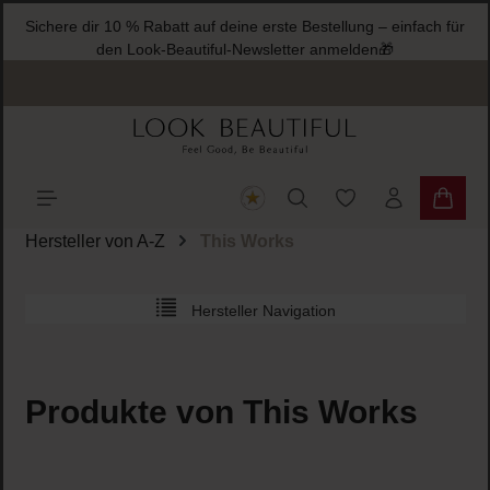
Sichere dir 10 % Ra
halt springen
den Look
Du hast 0 Produkte
Warenk
Hersteller von A-Z
This Works
Hersteller Navigation
Produkte von This Works