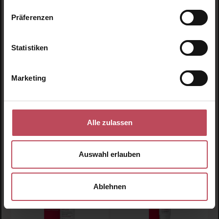
In The Zone Body
In The Zone Shower
Lotion
Gel
Präferenzen
Körpercreme
Duschgel
Statistiken
300 ml
(9,32 € / 100 ml)
300 ml
(9,32 € / 100 ml)
27,95 €
27,95 €
Regulärer Preis:
Regulärer Preis:
Marketing
Inkl. MwSt
Inkl. MwSt
Produkt Anzahl: Gib den 
Details
Alle zulassen
Auswahl erlauben
Ablehnen