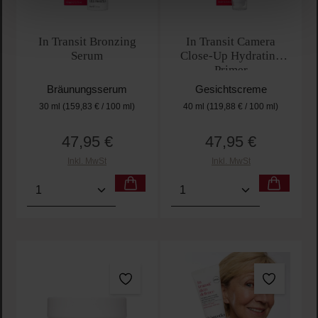
In Transit Bronzing
In Transit Camera
Serum
Close-Up Hydrating
Primer
Bräunungsserum
Gesichtscreme
30 ml
(159,83 € / 100 ml)
40 ml
(119,88 € / 100 ml)
47,95 €
47,95 €
Regulärer Preis:
Regulärer Preis:
Inkl. MwSt
Inkl. MwSt
Produkt Anzahl: Gib den gewünschten Wert ein oder
Produkt Anzahl: Gib den 