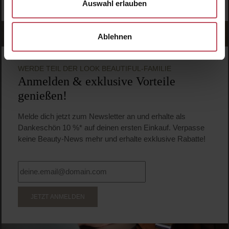
Auswahl erlauben
Ablehnen
WERDE TEIL DER LOOK BEAUTIFUL-FAMILIE
Anmelden & exklusive Vorteile
genießen!
Melde dich jetzt zum Newsletter an und erhalte als
Dankeschön 10 %* auf deinen ersten Einkauf. Verpasse
keine Beauty-News mehr und erhalte exklusive Rabatte!
JETZT ANMELDEN