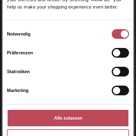
help us make your shopping experience even better.
Einwilligungsauswahl
Notwendig
Hornhaut Feile Natur
Hornhaut Feile Weiß
Präferenzen
Hornhautfeile
Hornhautfeile
Statistiken
30,95 €
30,95 €
Regulärer Preis:
Regulärer Preis:
Marketing
Inkl. MwSt
Inkl. MwSt
Produkt Anzahl: Gib den gewünschten Wert ein oder
Produkt Anzahl: Gib den 
Alle zulassen