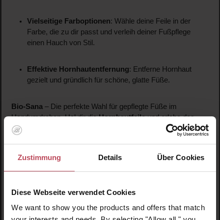
Vielseitige Farboptionen
: Wähle deine Feile in der
Farbe, die zu dir passt und verleih deiner Fußpflege
einen Hauch von Stil.
Effektive Hornhautentfernung
: Entferne Hornhaut
gezielt und gründlich für schöne, glatte Füße.
Bio-Sana
– Die perfekte Wahl für gepflegte Füße im
Handumdrehen. Hol dir die
Hornhautfeile
und erlebe das
Gefühl von glatten, gesunden Füßen. Deine Füße werden es
dir danken!
Zustimmung
Details
Über Cookies
Diese Webseite verwendet Cookies
We want to show you the products and offers that match
your interests and needs. By selecting "Allow all," you