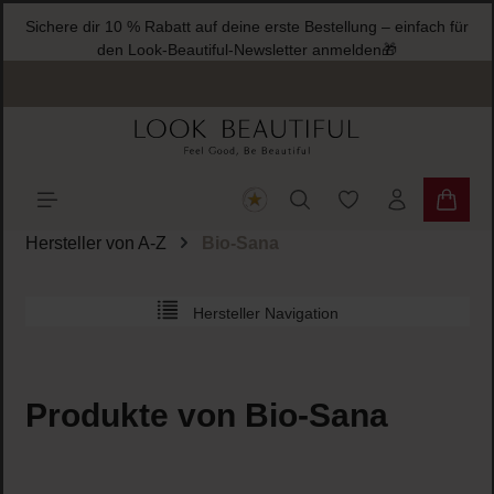
Sichere dir 10 % Rabatt auf deine erste Bestellung – einfach für
halt springen
den Look-Beautiful-Newsletter anmelden🎁
Du hast 0 Produkte
Warenk
Hersteller von A-Z
Bio-Sana
Hersteller Navigation
Produkte von Bio-Sana