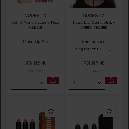
NUDESTIX
NUDESTIX
Soft & Warm Nudies 3-Piece
Tinted Blur Sculpt Stick –
Mini Kit
Neutral Medium
Make-Up Set
Konturenstift
6.2 g
(547,58 € / 100 g)
36,95 €
33,95 €
Regulärer Preis:
Regulärer Preis:
Inkl. MwSt
Inkl. MwSt
Produkt Anzahl: Gib den gewünschten Wert ein oder
Produkt Anzahl: Gib den 