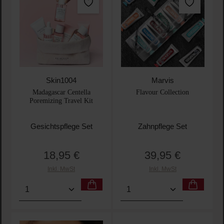
Skin1004
Marvis
Madagascar Centella
Flavour Collection
Poremizing Travel Kit
Gesichtspflege Set
Zahnpflege Set
18,95 €
39,95 €
Regulärer Preis:
Regulärer Preis:
Inkl. MwSt
Inkl. MwSt
Produkt Anzahl: Gib den gewünschten Wert ein oder
Produkt Anzahl: Gib den 