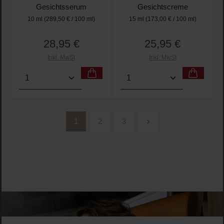
Gesichtsserum
Gesichtscreme
10 ml
(289,50 € / 100 ml)
15 ml
(173,00 € / 100 ml)
28,95 €
25,95 €
Regulärer Preis:
Regulärer Preis:
Inkl. MwSt
Inkl. MwSt
Produkt Anzahl: Gib den gewünschten Wert ein oder
Produkt Anzahl: Gib den 
1
2
3
Seite
Seite
Seite