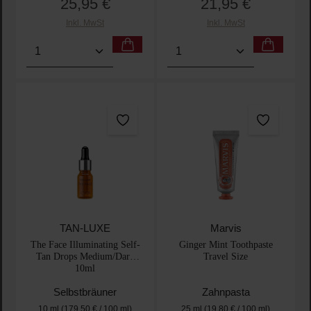
25,95 €
21,95 €
Regulärer Preis:
Regulärer Preis:
Inkl. MwSt
Inkl. MwSt
Produkt Anzahl: Gib den gewünschten Wert ein oder
Produkt Anzahl: Gib den 
TAN-LUXE
Marvis
The Face Illuminating Self-
Ginger Mint Toothpaste
Tan Drops Medium/Dark
Travel Size
10ml
Selbstbräuner
Zahnpasta
10 ml
(179,50 € / 100 ml)
25 ml
(19,80 € / 100 ml)