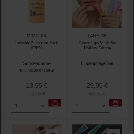
MIMITIKA
LANEIGE
Invisible Sunscreen Stick
Glowy Lips Minis Set
SPF50
Holiday Edition
Sonnencreme
Lippenpflege Set
15 g
(93,00 € / 100 g)
13,95 €
29,95 €
Regulärer Preis:
Regulärer Preis:
Inkl. MwSt
Inkl. MwSt
Produkt Anzahl: Gib den gewünschten Wert ein oder
Produkt Anzahl: Gib den 