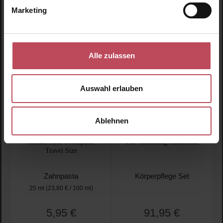
Marketing
Alle zulassen
Auswahl erlauben
Ablehnen
Marvis
Elemis
Jasmin Mint Toothpaste
The Grooming Collection
Travel Size
Zahnpasta
Körperpflege Set
25 ml
(23,80 € / 100 ml)
5,95 €
91,95 €
Regulärer Preis:
Regulärer Preis: