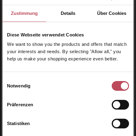
Zustimmung
Details
Über Cookies
Diese Webseite verwendet Cookies
We want to show you the products and offers that match
your interests and needs. By selecting "Allow all," you
help us make your shopping experience even better.
Marvis
White Glo
Travel with Flavour Set
White Glo Professional
Einwilligungsauswahl
Choice Travel Set Whitening
Notwendig
Toothpaste + Toothbrush
Zahnpasta Set
Zahnpflege Set
Präferenzen
17,95 €
7,95 €
Regulärer Preis:
Regulärer Preis:
Statistiken
Inkl. MwSt
Inkl. MwSt
Produkt Anzahl: Gib den gewünschten Wert ein oder
Produkt Anzahl: Gib den 