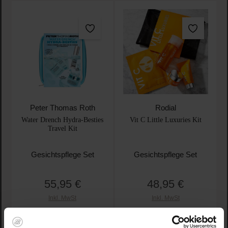
Peter Thomas Roth
Rodial
Water Drench Hydra-Besties
Vit C Little Luxuries Kit
Travel Kit
Gesichtspflege Set
Gesichtspflege Set
55,95 €
48,95 €
Regulärer Preis:
Regulärer Preis:
Inkl. MwSt
Inkl. MwSt
Produkt Anzahl: Gib den gewünschten Wert ein oder
Produkt Anzahl: Gib den 