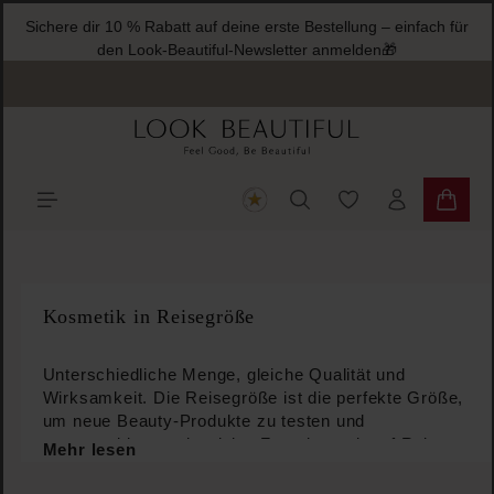
Sichere dir 10 % Rabatt auf deine erste Bestellung – einfach für
halt springen
den Look-Beautiful-Newsletter anmelden🎁
Du hast 0 Produkte
Warenk
Kosmetik in Reisegröße
Unterschiedliche Menge, gleiche Qualität und
Wirksamkeit. Die Reisegröße ist die perfekte Größe,
um neue Beauty-Produkte zu testen und
auszuprobieren oder deine Favoriten mit auf Reisen
Mehr lesen
zu nehmen. Schränke deine Neugier nicht ein,
entdecke die Gesichtspflege, die am besten zu dir