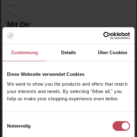
Mit Dir
Danke, dass Du Deinen Freunden, Schwestern, Müttern
und Kollegen von Look Beautiful Products erzählst.
Zustimmung
Details
Über Cookies
Danke, dass Du Look Beautiful Products verschenkst
und Newsletter und unsere Beiträge in den sozialen
Medien likst und teilst.
Diese Webseite verwendet Cookies
We want to show you the products and offers that match
Danke, dass Du Look Beautiful Products in Dein
your interests and needs. By selecting "Allow all," you
tägliches Leben einbeziehst. Ich und das Look Beautiful
help us make your shopping experience even better.
Products Team sind so dankbar für Deine Liebe, Deine
Unterstützung, Dein Vertrauen und Deine
Erfolgsgeschichten über Deine Haut, Deinen Körper und
Einwilligungsauswahl
Dein Haar.
Notwendig
Vielen Dank und herzliche Umarmungen!