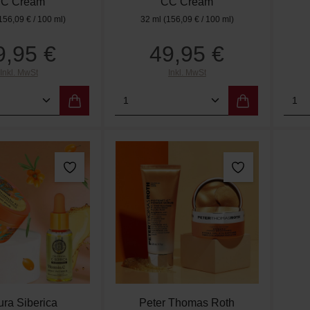
C Cream
CC Cream
156,09 € / 100 ml)
32 ml
(156,09 € / 100 ml)
9,95 €
49,95 €
Regulärer Preis:
Regulärer Preis:
Inkl. MwSt
Inkl. MwSt
t Anzahl: Gib den gewünschten Wert ein od
Produkt Anzahl: Gib den g
Pro
ura Siberica
Peter Thomas Roth