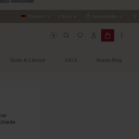
Sichere
Deutsch
€
Euro
Service/Hilfe
Du hast 0 Produkte auf dem
Warenkorb enth
Home & Lifestyle
SALE
Beauty-Blog
her
schiede