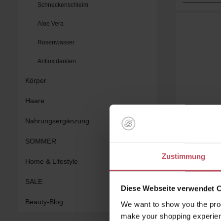
Schneckenschleim
Aloe Vera
Rosenwasser
Antioxidantien
Körper
Haare
Nahrungsergänzung
VT
SOMMER
VT Ree
Zustimmung
Ligh
Home & Lifestyle
SALE
Au
Diese Webseite verwendet 
15 ml
(
Beauty-Blog
We want to show you the prod
1
make your shopping experien