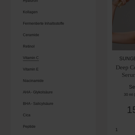
Hyaluron
Kollagen
Fermentierte Inhaltsstoffe
Ceramide
Retinol
Vitamin C
SUNG
Deep Co
Vitamin E
Seru
Niacinamide
Se
AHA - Glykolsäure
30 ml
BHA - Salicylsäure
1
Cica
Produk
Peptide