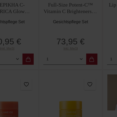
EPIKHA C-
Full-Size Potent-C™
Lip
RICA Glow
Vitamin C Brighteners 2-
ng Beauty Set
Piece Kit
htspflege Set
Gesichtspflege Set
0,95 €
73,95 €
Regulärer Preis:
Regulärer Preis:
Inkl. MwSt
Inkl. MwSt
t Anzahl: Gib den gewünschten Wert ein od
Produkt Anzahl: Gib den g
Pro