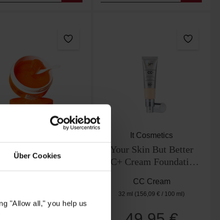
Cosrx
It Cosmetics
5 PDRN Collagen
Your Skin But Better
Über Cookies
alizing Hydrogel Eye
CC+ Cream Foundation
Patches
SPF50+ – Light
Augenpads
CC Cream
32 ml
(156,09 € / 100 ml)
g "Allow all," you help us
19,95 €
49,95 €
Regulärer Preis:
Regulärer Preis: