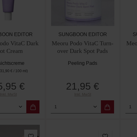
BOON EDITOR
SUNGBOON EDITOR
S
odo VitaC Dark
Meoru Podo VitaC Turn-
Meo
ot Cream
over Dark Spot Pads
ichtscreme
Peeling Pads
(31,90 € / 100 ml)
5,95 €
21,95 €
Regulärer Preis:
Regulärer Preis:
Inkl. MwSt
Inkl. MwSt
t Anzahl: Gib den gewünschten Wert ein od
Produkt Anzahl: Gib den g
Pro