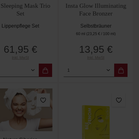
 Sleeping Mask Trio
Insta Glow Illuminating
Set
Face Bronzer
Lippenpflege Set
Selbstbräuner
60 ml
(23,25 € / 100 ml)
61,95 €
13,95 €
Regulärer Preis:
Regulärer Preis:
Inkl. MwSt
Inkl. MwSt
er benutze die Schaltflächen um die Anzah
ewünschten Wert ein oder benutze die Scha
dukt Anzahl: Gib den gewünschten Wert ein
Produkt Anzahl: Gib de