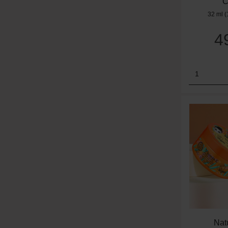
C
32 ml
(
4
Produk
Nat