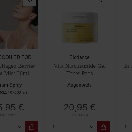
BOON EDITOR
Biodance
llagen Barrier
Vita Niacinamide Gel
In 
m Mist 30ml
Toner Pads
rum-Spray
Augenpads
(53,17 € / 100 ml)
5,95 €
20,95 €
Regulärer Preis:
Regulärer Preis:
Inkl. MwSt
Inkl. MwSt
t Anzahl: Gib den gewünschten Wert ein od
Produkt Anzahl: Gib den g
Pro