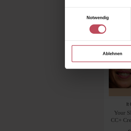
Einwilligungsauswahl
Produk
Notwendig
Ablehnen
It
Your S
CC+ Cre
SPF5