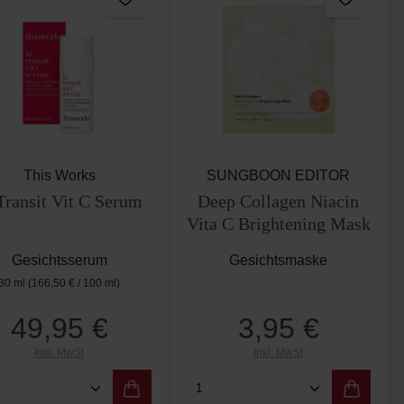
This Works
SUNGBOON EDITOR
Transit Vit C Serum
Deep Collagen Niacin
Vita C Brightening Mask
Gesichtsserum
Gesichtsmaske
30 ml
(166,50 € / 100 ml)
49,95 €
3,95 €
Regulärer Preis:
Regulärer Preis:
Inkl. MwSt
Inkl. MwSt
er benutze die Schaltflächen um die Anzah
ewünschten Wert ein oder benutze die Scha
dukt Anzahl: Gib den gewünschten Wert ein
Produkt Anzahl: Gib de