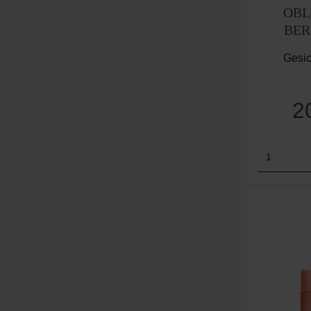
OBL
BER
Boosti
Gesic
2
Produk