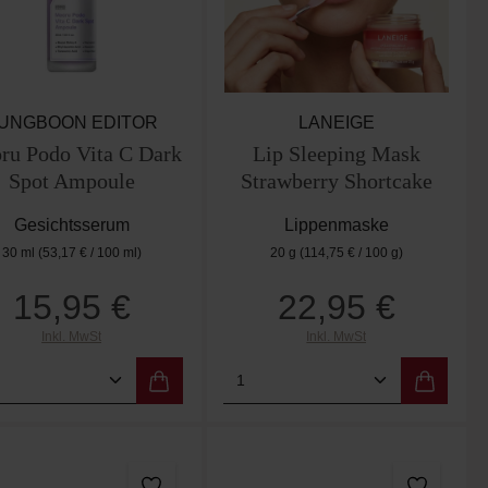
UNGBOON EDITOR
LANEIGE
ru Podo Vita C Dark
Lip Sleeping Mask
Spot Ampoule
Strawberry Shortcake
Gesichtsserum
Lippenmaske
30 ml
(53,17 € / 100 ml)
20 g
(114,75 € / 100 g)
15,95 €
22,95 €
Regulärer Preis:
Regulärer Preis:
Inkl. MwSt
Inkl. MwSt
er benutze die Schaltflächen um die Anzah
ewünschten Wert ein oder benutze die Scha
dukt Anzahl: Gib den gewünschten Wert ein
Produkt Anzahl: Gib de