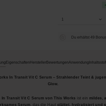
Produkt Anzahl: Gi
Du erhältst 49 Bonus
ung
Eigenschaften
Hersteller
Bewertungen
Anwendung
Inhaltsstof
rks In Transit Vit C Serum – Strahlender Teint & juge
Glow.
s
In Transit Vit C Serum von This Works
ist ein
mildes, 
irksames Serum
, das die Haut
glättet, hydratisiert und 