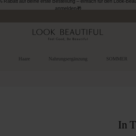
% Rabatt auf deine erste Bestellung – einfach für den Look-Beau
anmelden🎁
Haare
Nahrungsergänzung
SOMMER
überspringen
In T