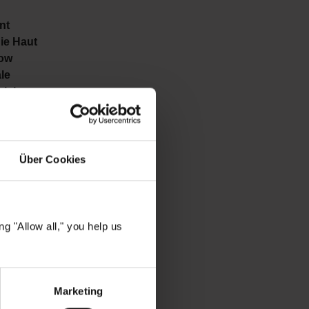
nt
ie Haut
low
le
zeichen
ypen
p
Über Cookies
erte,
 Tag
.
g "Allow all," you help us
ngesehen
Marketing