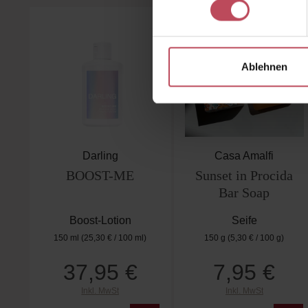
Produktgalerie überspringen
Ablehnen
Darling
Casa Amalfi
BOOST-ME
Sunset in Procida
Bar Soap
Boost-Lotion
Seife
150 ml
(25,30 € / 100 ml)
150 g
(5,30 € / 100 g)
37,95 €
7,95 €
Regulärer Preis:
Regulärer Preis:
Inkl. MwSt
Inkl. MwSt