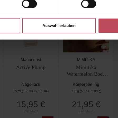
Auswahl erlauben
Manucurist
MIMITIKA
Active Plump
Mimitika
Watermelon Body
Scrub 350g
Nagellack
Körperpeeling
15 ml
(106,33 € / 100 ml)
350 g
(6,27 € / 100 g)
15,95 €
21,95 €
Regulärer Preis:
Regulärer Preis:
Inkl. MwSt
Inkl. MwSt