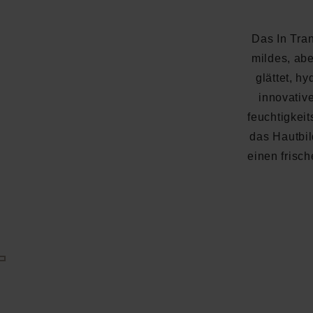
Das In Tran
mildes, ab
glättet, hy
innovativ
feuchtigkei
das Hautbil
einen frisch
Durchschnittliche Bewertung