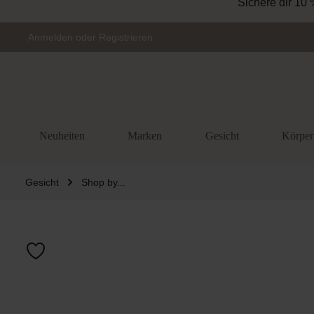
Sichere dir 10 
Zur Hauptnavigation springen
Anmelden
oder
Registrieren
Neuheiten
Marken
Gesicht
Körper
Gesicht
Shop by...
Bildergalerie 