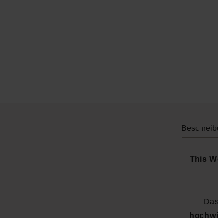
Beschreib
This Wo
Da
hochw