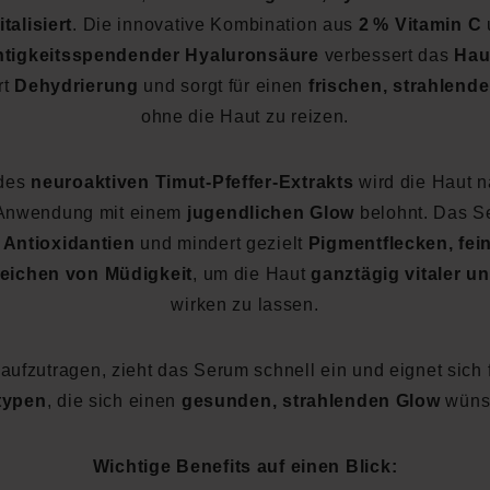
italisiert
. Die innovative Kombination aus
2
% Vitamin C
htigkeitsspendender Hyaluronsäure
verbessert das
Hau
rt
Dehydrierung
und sorgt für einen
frischen, strahlende
ohne die Haut zu reizen.
des
neuroaktiven Timut-Pfeffer-Extrakts
wird die Haut 
Anwendung mit einem
jugendlichen Glow
belohnt. Das Se
 Antioxidantien
und mindert gezielt
Pigmentflecken, fei
eichen von Müdigkeit
, um die Haut
ganztägig vitaler u
wirken zu lassen.
 aufzutragen, zieht das Serum schnell ein und eignet sich 
typen
, die sich einen
gesunden, strahlenden Glow
wüns
Wichtige Benefits auf einen Blick: