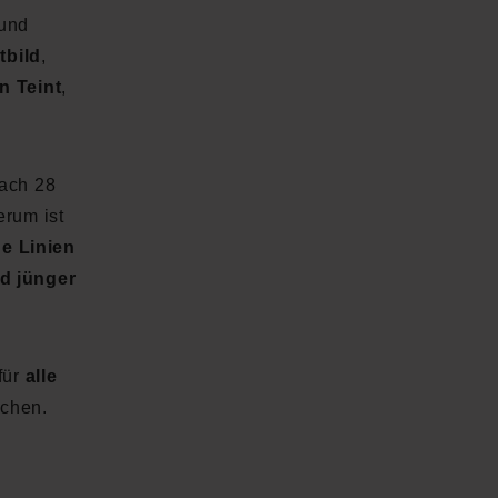
und
tbild
,
n Teint
,
nach 28
rum ist
ne Linien
nd jünger
für
alle
chen.