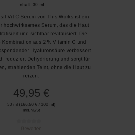
Inhalt:
30 ml
sit Vit C Serum von This Works ist ein
er hochwirksames Serum, das die Haut
dratisiert und sichtbar revitalisiert. Die
e Kombination aus 2 % Vitamin C und
tsspendender Hyaluronsäure verbessert
d, reduziert Dehydrierung und sorgt für
en, strahlenden Teint, ohne die Haut zu
reizen.
49,95 €
30 ml
(166,50 € / 100 ml)
Inkl. MwSt
 von 0 von 5 Sternen
Bewerten