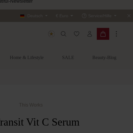
tiful-Newsletter
Deutsch
€
Euro
Service/Hilfe
Du hast 0 Produkte auf dem
Warenkorb enth
Home & Lifestyle
SALE
Beauty-Blog
This Works
ransit Vit C Serum