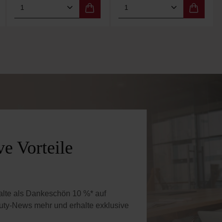
 Wert ein oder benutze die Schaltflächen 
Gib den gewünschten Wert ein oder benutz
Produkt Anzahl: Gib den gewünschten W
Produkt Anzahl: Gi
e Vorteile
halte als Dankeschön 10 %* auf
uty-News mehr und erhalte exklusive