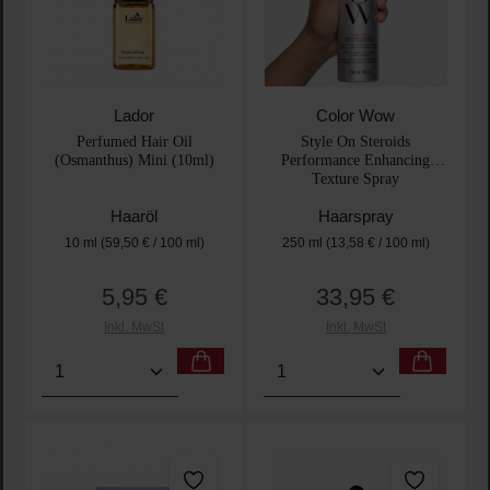
Lador
Color Wow
Perfumed Hair Oil
Style On Steroids
(Osmanthus) Mini (10ml)
Performance Enhancing
Texture Spray
Haaröl
Haarspray
10 ml
(59,50 € / 100 ml)
250 ml
(13,58 € / 100 ml)
5,95 €
33,95 €
Regulärer Preis:
Regulärer Preis:
Inkl. MwSt
Inkl. MwSt
Produkt Anzahl: Gib den gewünschten Wert ein oder
Produkt Anzahl: Gib den 