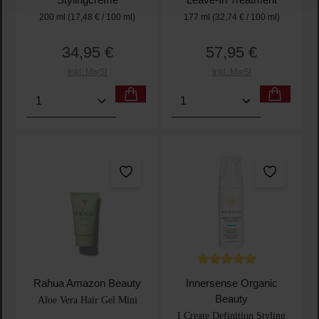
Stylingcreme
Leave-In Treatment
200 ml
(17,48 € / 100 ml)
177 ml
(32,74 € / 100 ml)
34,95 €
57,95 €
Regulärer Preis:
Regulärer Preis:
Inkl. MwSt
Inkl. MwSt
Produkt Anzahl: Gib den gewünschten Wert ein oder
Produkt Anzahl: Gib den 
Durchschnittliche Bewertu
Rahua Amazon Beauty
Innersense Organic
Beauty
Aloe Vera Hair Gel Mini
I Create Definition Styling