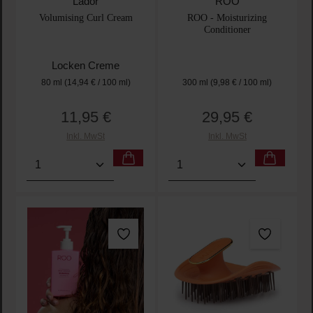
Lador
ROO
Volumising Curl Cream
ROO - Moisturizing
Conditioner
Locken Creme
80 ml
(14,94 € / 100 ml)
300 ml
(9,98 € / 100 ml)
11,95 €
29,95 €
Regulärer Preis:
Regulärer Preis:
Inkl. MwSt
Inkl. MwSt
Produkt Anzahl: Gib den gewünschten Wert ein oder
Produkt Anzahl: Gib den 