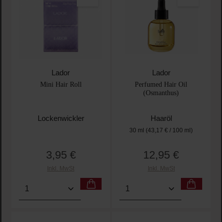
Lador
Lador
Mini Hair Roll
Perfumed Hair Oil
(Osmanthus)
Lockenwickler
Haaröl
30 ml
(43,17 € / 100 ml)
3,95 €
12,95 €
Regulärer Preis:
Regulärer Preis:
Inkl. MwSt
Inkl. MwSt
Produkt Anzahl: Gib den gewünschten Wert ein oder
Produkt Anzahl: Gib den 