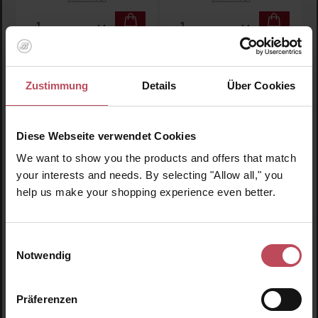
Produkt Anzahl: Gib den gewünschten Wert ein oder
Produkt Anzahl: Gib den 
Zustimmung
Details
Über Cookies
Diese Webseite verwendet Cookies
We want to show you the products and offers that match
your interests and needs. By selecting "Allow all," you
help us make your shopping experience even better.
Moroccanoil
Innersense Organic
Beauty
Intense Smoothing Serum
I Create Curl Memory
Einwilligungsauswahl
Notwendig
Haarstyling Konzentrat
Locken Styling Gel
Präferenzen
50 ml
(63,90 € / 100 ml)
295 ml
(9,81 € / 100 ml)