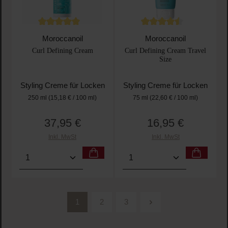
Durchschnittliche Bewertung von 5 von 5 Sternen
Durchschnittliche Bewertu
Moroccanoil
Moroccanoil
Curl Defining Cream
Curl Defining Cream Travel
Size
Styling Creme für Locken
Styling Creme für Locken
250 ml
(15,18 € / 100 ml)
75 ml
(22,60 € / 100 ml)
37,95 €
16,95 €
Regulärer Preis:
Regulärer Preis:
Inkl. MwSt
Inkl. MwSt
Produkt Anzahl: Gib den gewünschten Wert ein oder
Produkt Anzahl: Gib den 
1
2
3
Seite
Seite
Seite