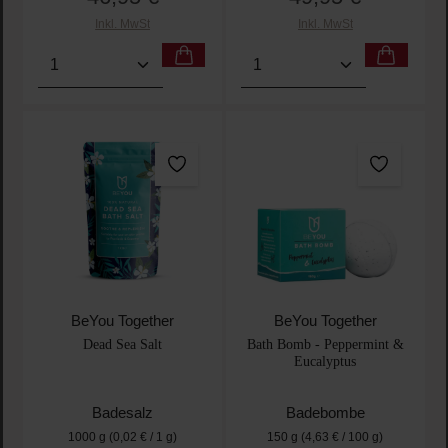
Inkl. MwSt
Inkl. MwSt
Produkt Anzahl: Gib den gewünschten Wert ein oder
Produkt Anzahl: Gib den 
BeYou Together
BeYou Together
Dead Sea Salt
Bath Bomb - Peppermint &
Eucalyptus
Badesalz
Badebombe
1000 g
(0,02 € / 1 g)
150 g
(4,63 € / 100 g)