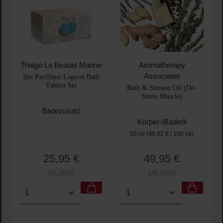
Thalgo La Beauté Marine
Aromatherapy
Associates
Iles Pacifique Lagoon Bath
Tablets Set
Bath & Shower Oil (De-
Stress Muscle)
Badezusatz
Körper-/Badeöl
55 ml
(90,82 € / 100 ml)
25,95 €
49,95 €
Regulärer Preis:
Regulärer Preis:
Inkl. MwSt
Inkl. MwSt
Produkt Anzahl: Gib den gewünschten Wert ein oder
Produkt Anzahl: Gib den 