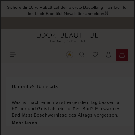
Sichere dir 10 % Rabatt auf deine erste Bestellung – einfach für
halt springen
den Look-Beautiful-Newsletter anmelden🎁
Du hast 0 Produkte
Warenk
Badeöl & Badesalz
Was ist nach einem anstrengenden Tag besser für
Körper und Geist als ein heißes Bad? Ein warmes
Bad lässt Beschwernisse des Alltags vergessen,
Stress abzubauen, angespannte Muskeln zu lockern
Mehr lesen
und gereizte Haut zu pflegen, es kann Körper und
Seele entspannen. Diese wohltuende Wirkung kann