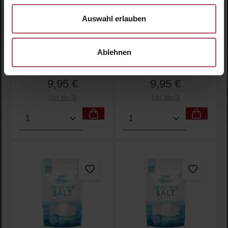
Deep Sea Minerals
Kashmir Pink Himalayan
Auswahl erlauben
Magnesium Flakes
Salt Grob
Badesalz
Badesalz
Ablehnen
450 g
(2,21 € / 100 g)
1000 g
(1,00 € / 100 g)
9,95 €
9,95 €
Regulärer Preis:
Regulärer Preis:
Inkl. MwSt
Inkl. MwSt
Produkt Anzahl: Gib den gewünschten Wert ein oder
Produkt Anzahl: Gib den 