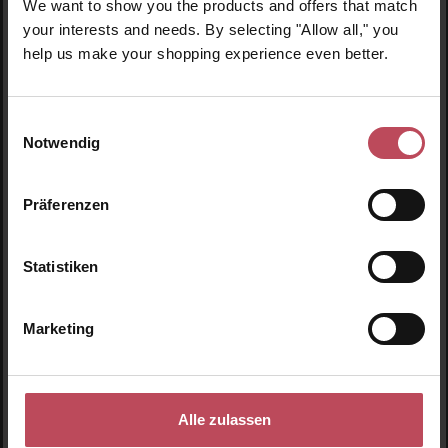
We want to show you the products and offers that match
Badesalz
Badesalz
your interests and needs. By selecting "Allow all," you
help us make your shopping experience even better.
1000 g
(1,00 € / 100 g)
1000 g
(1,00 € / 100 g)
9,95 €
9,95 €
Regulärer Preis:
Regulärer Preis:
Einwilligungsauswahl
Inkl. MwSt
Inkl. MwSt
Notwendig
Produkt Anzahl: Gib den gewünschten Wert ein oder
Produkt Anzahl: Gib den 
Präferenzen
Statistiken
Marketing
Alle zulassen
Los Angeles Salt
Los Angeles Salt
Company
Company