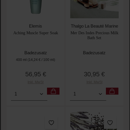
Elemis
Thalgo La Beauté Marine
Aching Muscle Super Soak
Mer Des Indes Precious Milk
Bath Set
Badezusatz
Badezusatz
400 ml
(14,24 € / 100 ml)
56,95 €
30,95 €
Regulärer Preis:
Regulärer Preis:
Inkl. MwSt
Inkl. MwSt
Produkt Anzahl: Gib den gewünschten Wert ein oder
Produkt Anzahl: Gib den 