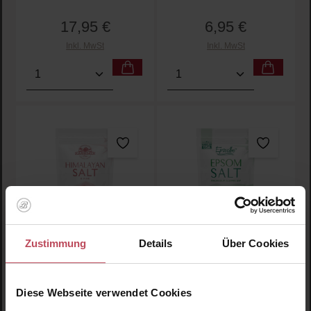
17,95 €
6,95 €
Regulärer Preis:
Regulärer Preis:
Inkl. MwSt
Inkl. MwSt
Produkt Anzahl: Gib den gewünschten Wert ein oder
Produkt Anzahl: Gib den 
Zustimmung
Details
Über Cookies
Los Angeles Salt
Los Angeles Salt
Company
Company
Kashmir Pink Himalayan
Epsoothe Epsome Salt
Diese Webseite verwendet Cookies
Salt Fein