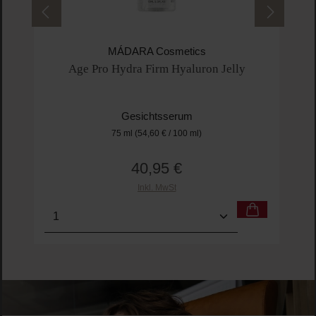
MÁDARA Cosmetics
Age Pro Hydra Firm Hyaluron Jelly
Gesichtsserum
75 ml
(54,60 € / 100 ml)
40,95 €
Regulärer Preis:
Inkl. MwSt
Produkt Anzahl: Gib den gewünschten Wert ein o
Pro