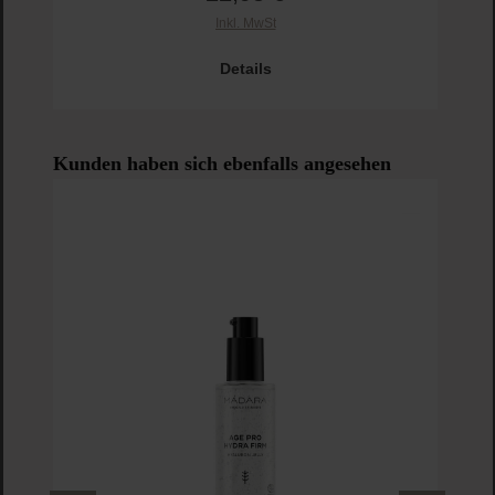
Inkl. MwSt
Pro
Details
Produktgalerie überspringen
Kunden haben sich ebenfalls angesehen