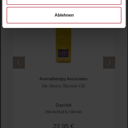
Ablehnen
Aromatherapy Associates
De-Stress Shower Oil
Duschöl
250 ml
(9,18 € / 100 ml)
22,95 €
Regulärer Preis: