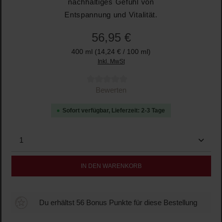
nachhaltiges Gefühl von
Entspannung und Vitalität.
56,95 €
400 ml
(14,24 € / 100 ml)
Inkl. MwSt
Durchschnittliche Bewertung von 0 von 5 Sternen
Bewerten
Sofort verfügbar, Lieferzeit: 2-3 Tage
Produkt Anzahl: Gib den gewünschten Wert ein oder b
IN DEN WARENKORB
Du erhältst 56 Bonus Punkte für diese Bestellung