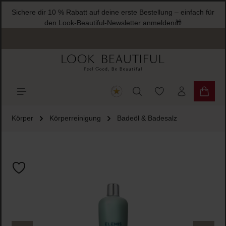
Sichere dir 10 % Rabatt auf deine erste Bestellung – einfach für
halt springen
den Look-Beautiful-Newsletter anmelden🎁
Du hast 0 Produkte
Warenk
Körper
Körperreinigung
Badeöl & Badesalz
Bildergalerie überspringen