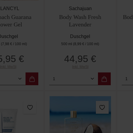
ELANCYL
Sachajuan
ach Guarana
Body Wash Fresh
Bod
ower Gel
Lavender
Duschgel
Duschgel
l
(7,98 € / 100 ml)
500 ml
(8,99 € / 100 ml)
5,95 €
44,95 €
Regulärer Preis:
Regulärer Preis:
Inkl. MwSt
Inkl. MwSt
t Anzahl: Gib den gewünschten Wert ein od
Produkt Anzahl: Gib den g
Pro