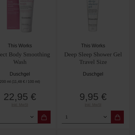
This Works
This Works
fect Body Smoothing
Deep Sleep Shower Gel
Wash
Travel Size
Duschgel
Duschgel
200 ml
(11,48 € / 100 ml)
22,95 €
9,95 €
Regulärer Preis:
Regulärer Preis:
Inkl. MwSt
Inkl. MwSt
er benutze die Schaltflächen um die Anzah
ewünschten Wert ein oder benutze die Scha
dukt Anzahl: Gib den gewünschten Wert ein
Produkt Anzahl: Gib de