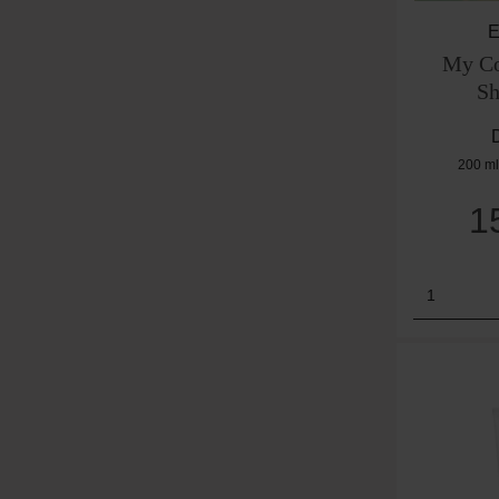
My Co
Sh
200 m
1
Produk