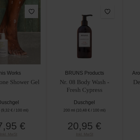
his Works
BRUNS Products
Aro
one Shower Gel
Nr. 08 Body Wash -
De
Fresh Cypress
Duschgel
Duschgel
l
(9,32 € / 100 ml)
200 ml
(10,48 € / 100 ml)
7,95 €
20,95 €
Regulärer Preis:
Regulärer Preis:
Inkl. MwSt
Inkl. MwSt