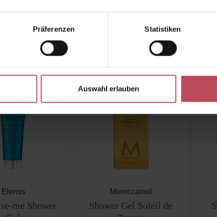
46 €
10,95 €
Verkaufspreis:
Regulärer Preis:
Regulärer Preis:
49,95 €
Präferenzen
Statistiken
Inkl. MwSt
Inkl. MwSt
t Anzahl: Gib den gewünschten Wert ein od
Produkt Anzahl: Gib den g
Pro
Auswahl erlauben
Elemis
Moroccanoil
lise-me Shower
Shower Gel Soleil de
S