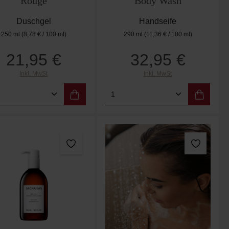
Rouge
Body Wash
Duschgel
Handseife
250 ml
(8,78 € / 100 ml)
290 ml
(11,36 € / 100 ml)
21,95 €
32,95 €
Regulärer Preis:
Regulärer Preis:
Inkl. MwSt
Inkl. MwSt
er benutze die Schaltflächen um die Anzah
ewünschten Wert ein oder benutze die Scha
dukt Anzahl: Gib den gewünschten Wert ein
Produkt Anzahl: Gib de