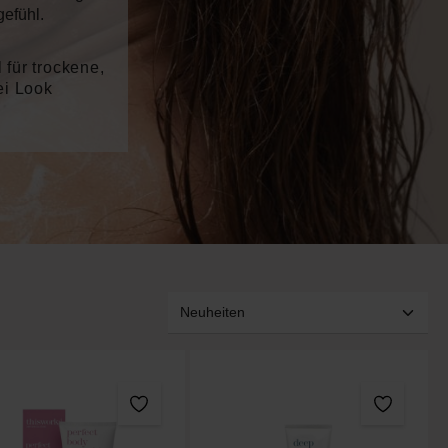
efühl.
für trockene,
ei Look