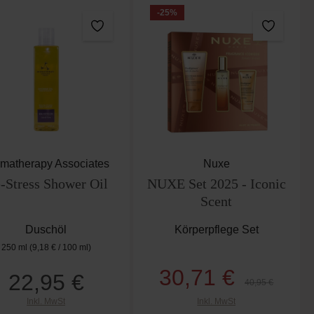
-25
%
matherapy Associates
Nuxe
-Stress Shower Oil
NUXE Set 2025 - Iconic
Scent
Duschöl
Körperpflege Set
250 ml
(9,18 € / 100 ml)
30,71 €
22,95 €
Verkaufspreis:
Regulärer Preis:
Regulärer Preis:
40,95 €
Inkl. MwSt
Inkl. MwSt