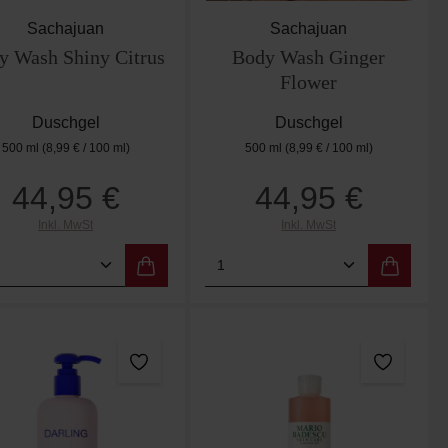
Sachajuan
Sachajuan
y Wash Shiny Citrus
Body Wash Ginger
Flower
Duschgel
Duschgel
500 ml
(8,99 € / 100 ml)
500 ml
(8,99 € / 100 ml)
44,95 €
44,95 €
Regulärer Preis:
Regulärer Preis:
Inkl. MwSt
Inkl. MwSt
er benutze die Schaltflächen um die Anzah
ewünschten Wert ein oder benutze die Scha
dukt Anzahl: Gib den gewünschten Wert ein
Produkt Anzahl: Gib de