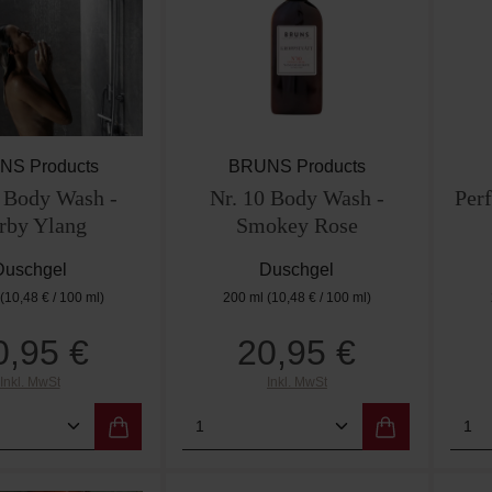
NS Products
BRUNS Products
0 Body Wash -
Nr. 10 Body Wash -
Per
rby Ylang
Smokey Rose
Duschgel
Duschgel
(10,48 € / 100 ml)
200 ml
(10,48 € / 100 ml)
0,95 €
20,95 €
Regulärer Preis:
Regulärer Preis:
Inkl. MwSt
Inkl. MwSt
t Anzahl: Gib den gewünschten Wert ein od
Produkt Anzahl: Gib den g
Pro