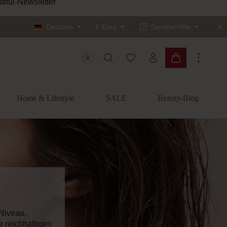
Deutsch
€
Euro
Service/Hilfe
Du hast 0 Produkte auf dem
Warenkorb enth
Home & Lifestyle
SALE
Beauty-Blog
Niveau.
e reichhaltigen