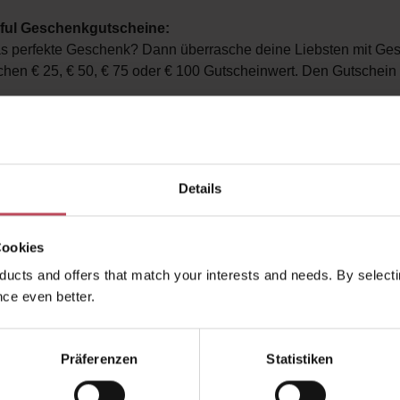
ful Geschenkgutscheine:
s perfekte Geschenk? Dann überrasche deine Liebsten mit Gesc
hen € 25, € 50, € 75 oder € 100 Gutscheinwert. Den Gutschein 
h meine Bestellung stornieren?
 umentscheidest kann passieren. Sende uns hier gerne auf dein
ornierung. Stornierungen sind bis zum Versand deines Pakets mö
m Verständnis, dass wir deine Stornierung nicht mehr berücksich
Details
Cookies
ucts and offers that match your interests and needs. By selectin
ch einen Artikel zurück?
ce even better.
 Erhalt der Ware 14 Tage Zeit Artikel zurückzusenden. Verwend
Präferenzen
Statistiken