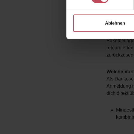
Bitte beacht
unbeschädigt 
einzubehalt
Ablehnen
Muss ich be
Paketbeilagen
retournierten
zurückzusen
Welche Vort
Als Dankesch
Anmeldung im
dich direkt 
Mindestb
kombini