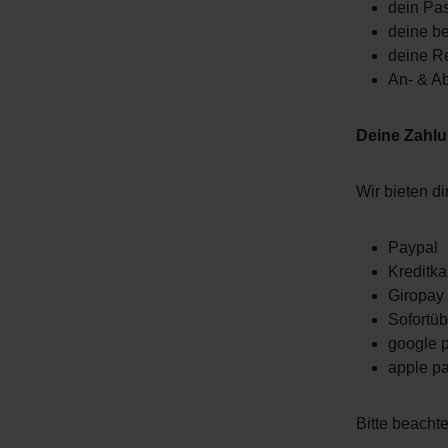
dein Pa
deine b
deine R
An- & A
Deine Zahl
Wir bieten d
Paypal
Kreditka
Giropay
Sofortü
google 
apple p
Bitte beacht