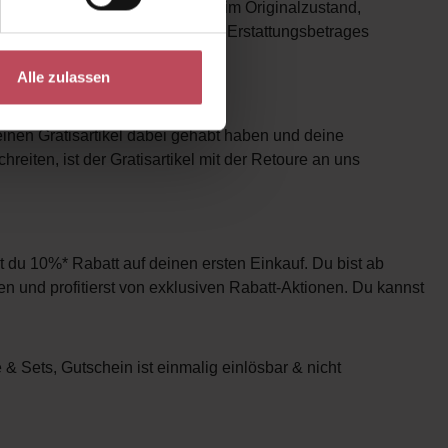
nur erfolgen, wenn der Artikel im Originalzustand,
uns das Recht vor, einen Teil des Erstattungsbetrages
n.
Alle zulassen
uch zurücksenden?
 einen Gratisartikel dabei gehabt haben und deine
chreiten, ist der Gratisartikel mit der Retoure an uns
 du 10%* Rabatt auf deinen ersten Einkauf. Du bist ab
 und profitierst von exklusiven Rabatt-Aktionen. Du kannst
e & Sets, Gutschein ist einmalig einlösbar & nicht