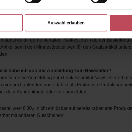
en Sie: Eine 100%ige Rückerstattung unserer Rücksendung kann 
und unbenutzt eintrifft. Bei gebrauchten Artikeln behalten wir 
en. Die Rückgabe von Geschenkgutscheinen ist ausgeschlosse
Auswahl erlauben
i einer Retoure meinen Gratisartikel und Paketbeilagen a
 darfst du dir gerne behalten. Solltest du in deiner Bestellung
 Artikel somit den Mindestbestellwert für den Gratisartikel unters
den.
eile habe ich von der Anmeldung zum Newsletter?
ön für deine Anmeldung zum Look Beautiful Newsletter erhältst
mer am Laufenden und erfährst als Erster von Produktneuheiten
über dein Kundenkonto oder
hier
anmelden.
estellwert € 30,-, nicht einlösbar auf bereits rabattierte Produkt
erbar mit anderen Gutscheinen