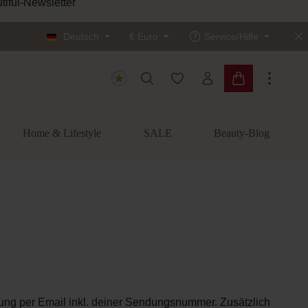
tiful-Newsletter
Deutsch
€
Euro
Service/Hilfe
Du hast 0 Produkte auf dem
Warenkorb enth
Home & Lifestyle
SALE
Beauty-Blog
igung per Email inkl. deiner Sendungsnummer. Zusätzlich