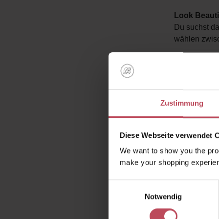
Look Beauti
Du suchst da
wählen zwisc
Wie kann ic
Dass du dich
Grund der St
bitten wir u
Zustimmung
Retouren
Diese Webseite verwendet 
We want to show you the prod
Wie sende i
make your shopping experien
Du hast nach
Einwilligungsauswahl
dieses
hier
.
Notwendig