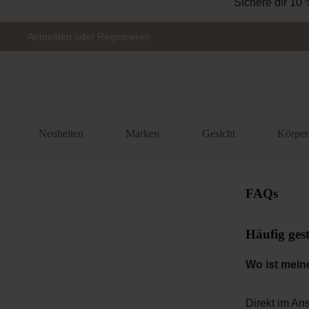
Sichere dir 10 
Zur Hauptnavigation springen
Anmelden
oder
Registrieren
Neuheiten
Marken
Gesicht
Körper
FAQs
Häufig gest
Wo ist mein
Direkt im An