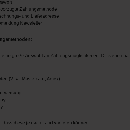
sswort
evorzugte Zahlungsmethode
echnungs- und Lieferadresse
bmeldung Newsletter
ungsmethoden:
ir eine große Auswahl an Zahlungsmöglichkeiten. Dir stehen n
rten (Visa, Mastercard, Amex)
berweisung
pay
ay
e, dass diese je nach Land variieren können.