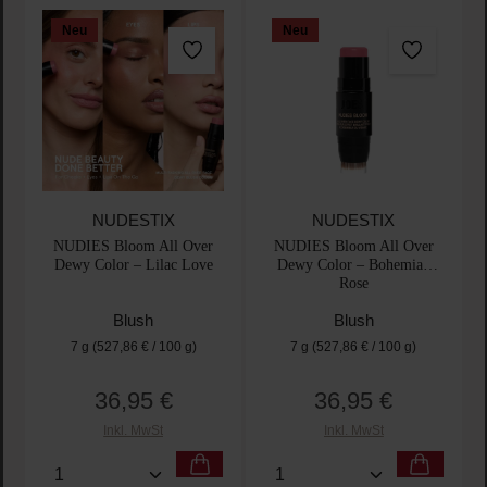
Neu
Neu
NUDESTIX
NUDESTIX
NUDIES Bloom All Over
NUDIES Bloom All Over
Dewy Color – Lilac Love
Dewy Color – Bohemian
Rose
Blush
Blush
7 g
(527,86 € / 100 g)
7 g
(527,86 € / 100 g)
36,95 €
36,95 €
Regulärer Preis:
Regulärer Preis:
Inkl. MwSt
Inkl. MwSt
Produkt Anzahl: Gib den gewünschten Wert ein oder
Produkt Anzahl: Gib den 