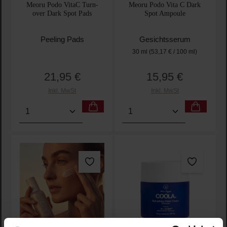
Meoru Podo VitaC Turn-
Meoru Podo Vita C Dark
over Dark Spot Pads
Spot Ampoule
Peeling Pads
Gesichtsserum
30 ml
(53,17 € / 100 ml)
21,95 €
15,95 €
Regulärer Preis:
Regulärer Preis:
Inkl. MwSt
Inkl. MwSt
Produkt Anzahl: Gib den gewünschten Wert ein oder
Produkt Anzahl: Gib den 