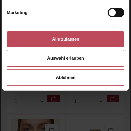
Marketing
Coola
SK-II
Classic Face Sunscreen
SKINPOWER Eye+ Line
Lotion SPF50 - White Tea
Filler Cream
Alle zulassen
Sonnencreme für das
Augencreme
Auswahl erlauben
Gesicht
50 ml
(79,90 € / 100 ml)
15 g
(926,33 € / 100 g)
Ablehnen
39,95 €
138,95 €
Regulärer Preis:
Regulärer Preis:
Inkl. MwSt
Inkl. MwSt
Produkt Anzahl: Gib den gewünschten Wert ein oder
Produkt Anzahl: Gib den 