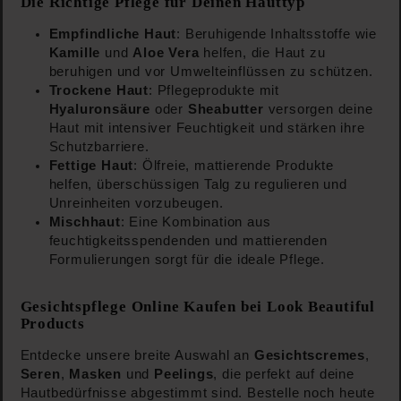
Die Richtige Pflege für Deinen Hauttyp
Empfindliche Haut
: Beruhigende Inhaltsstoffe wie
Kamille
und
Aloe Vera
helfen, die Haut zu
beruhigen und vor Umwelteinflüssen zu schützen.
Trockene Haut
: Pflegeprodukte mit
Hyaluronsäure
oder
Sheabutter
versorgen deine
Haut mit intensiver Feuchtigkeit und stärken ihre
Schutzbarriere.
Fettige Haut
: Ölfreie, mattierende Produkte
helfen, überschüssigen Talg zu regulieren und
Unreinheiten vorzubeugen.
Mischhaut
: Eine Kombination aus
feuchtigkeitsspendenden und mattierenden
Formulierungen sorgt für die ideale Pflege.
Gesichtspflege Online Kaufen bei Look Beautiful
Products
Entdecke unsere breite Auswahl an
Gesichtscremes
,
Seren
,
Masken
und
Peelings
, die perfekt auf deine
Hautbedürfnisse abgestimmt sind. Bestelle noch heute