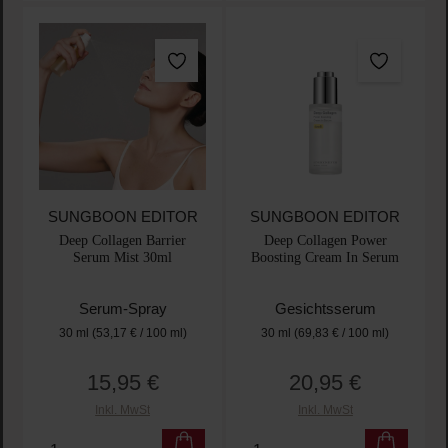
SUNGBOON EDITOR
SUNGBOON EDITOR
Deep Collagen Barrier
Deep Collagen Power
Serum Mist 30ml
Boosting Cream In Serum
Serum-Spray
Gesichtsserum
30 ml
(53,17 € / 100 ml)
30 ml
(69,83 € / 100 ml)
15,95 €
20,95 €
Regulärer Preis:
Regulärer Preis:
Inkl. MwSt
Inkl. MwSt
Produkt Anzahl: Gib den gewünschten Wert ein oder
Produkt Anzahl: Gib den 