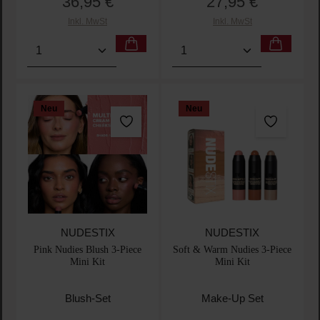
36,95 €
27,95 €
Regulärer Preis:
Regulärer Preis:
Inkl. MwSt
Inkl. MwSt
Produkt Anzahl: Gib den gewünschten Wert ein oder
Produkt Anzahl: Gib den 
Neu
Neu
NUDESTIX
NUDESTIX
Pink Nudies Blush 3-Piece
Soft & Warm Nudies 3-Piece
Mini Kit
Mini Kit
Blush-Set
Make-Up Set