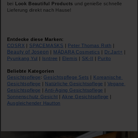
bei
Look Beautiful Products
und genieße schnelle
Lieferung direkt nach Hause!
Entdecke diese Marken:
COSRX
 | 
SPACEMASKS
 | 
Peter Thomas Roth
 | 
Beauty of Joseon
 | 
MÁDARA Cosmetics
 | 
Dr.Jart+
 | 
Pyunkang Yul
 | 
Isntree
 | 
Elemis
 | 
SK-II
 | 
Purito
Beliebte Kategorien
Gesichtspflege
: 
Gesichtspflege Sets
 | 
Koreanische 
Gesichtspflege
 | 
Natürliche Gesichtspflege
 | 
Vegane 
Gesichtspflege
 | 
Anti-Aging Gesichtspflege
 | 
Sonnenschutz Gesicht
 | 
Akne Gesichtspflege
 | 
Ausgleichender Hautton