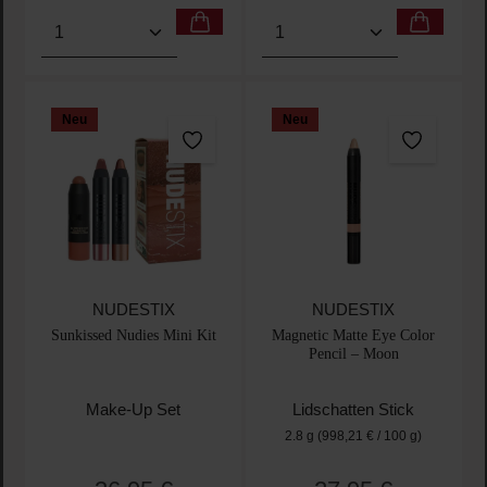
Produkt Anzahl: Gib den gewünschten Wert ein oder
Produkt Anzahl: Gib den 
Neu
Neu
NUDESTIX
NUDESTIX
Sunkissed Nudies Mini Kit
Magnetic Matte Eye Color
Pencil – Moon
Make-Up Set
Lidschatten Stick
2.8 g
(998,21 € / 100 g)