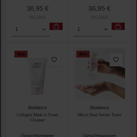
36,95 €
36,95 €
Regulärer Preis:
Regulärer Preis:
Inkl. MwSt
Inkl. MwSt
Produkt Anzahl: Gib den gewünschten Wert ein oder
Produkt Anzahl: Gib den 
Neu
Neu
Biodance
Biodance
Collagen Mask to Foam
Micro Dual Serum Toner
Cleanser
Gesichtsreiniger
Gesichtswasser