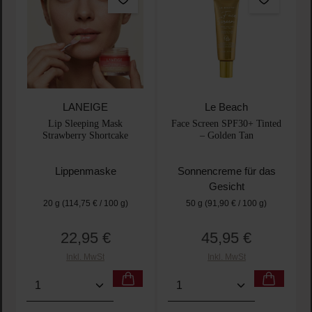
LANEIGE
Le Beach
Lip Sleeping Mask
Face Screen SPF30+ Tinted
Strawberry Shortcake
– Golden Tan
Lippenmaske
Sonnencreme für das
Gesicht
20 g
(114,75 € / 100 g)
50 g
(91,90 € / 100 g)
22,95 €
45,95 €
Regulärer Preis:
Regulärer Preis:
Inkl. MwSt
Inkl. MwSt
Produkt Anzahl: Gib den gewünschten Wert ein oder
Produkt Anzahl: Gib den 