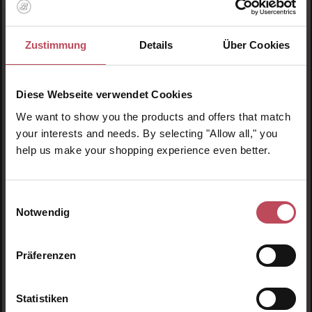
Coola
Coola
Clear Skin Oil-Free
Refreshing Water Cream
Zustimmung
Details
Über Cookies
Moisturizer SPF30
SPF50
Gesichtscreme
Sonnencreme für das
Diese Webseite verwendet Cookies
Gesicht
33 ml
(172,58 € / 100 ml)
44 ml
(129,43 € / 100 ml)
We want to show you the products and offers that match
your interests and needs. By selecting "Allow all," you
56,95 €
56,95 €
Regulärer Preis:
Regulärer Preis:
help us make your shopping experience even better.
Inkl. MwSt
Inkl. MwSt
Produkt Anzahl: Gib den gewünschten Wert ein oder
Produkt Anzahl: Gib den 
Einwilligungsauswahl
Notwendig
Präferenzen
Statistiken