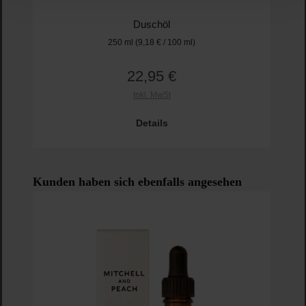
Duschöl
250 ml
(9,18 € / 100 ml)
22,95 €
Regulärer Preis:
Inkl. MwSt
Pro
Details
Produktgalerie überspringen
Kunden haben sich ebenfalls angesehen