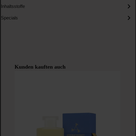
Inhaltsstoffe
Specials
Produktgalerie überspringen
Kunden kauften auch
B