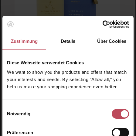
Zustimmung
Details
Über Cookies
Durchschnittliche Bewertung von 5 von 5 
Aromatherapy Associates
Bath & Shower Oil (Light Relax)
Diese Webseite verwendet Cookies
We want to show you the products and offers that match
Körper- / Badeöl
your interests and needs. By selecting "Allow all," you
55 ml
(90,82 € / 100 ml)
help us make your shopping experience even better.
49,95 €
Regulärer Preis:
Inkl. MwSt
Einwilligungsauswahl
Produkt Anzahl: Gib den gewünschten Wert ein o
Pro
Notwendig
Präferenzen