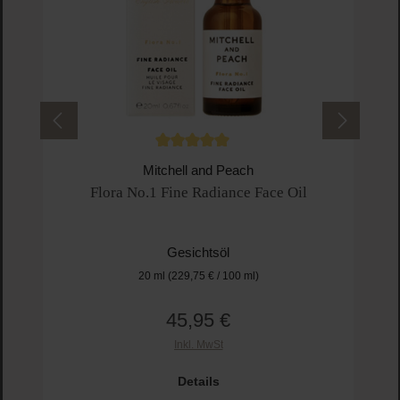
Durchschnittliche Bewertung von 5 von 5 
Mitchell and Peach
Flora No.1 Fine Radiance Face Oil
Gesichtsöl
20 ml
(229,75 € / 100 ml)
45,95 €
Regulärer Preis:
Inkl. MwSt
Pro
Details