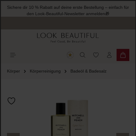
Sichere dir 10 % Rabatt auf deine erste Bestellung – einfach für
halt springen
den Look-Beautiful-Newsletter anmelden🎁
Du hast 0 Produkte
Warenk
Körper
Körperreinigung
Badeöl & Badesalz
Bildergalerie überspringen