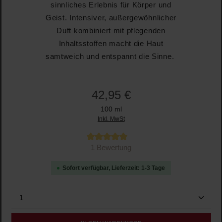
sinnliches Erlebnis für Körper und
Geist. Intensiver, außergewöhnlicher
Duft kombiniert mit pflegenden
Inhaltsstoffen macht die Haut
samtweich und entspannt die Sinne.
42,95 €
100 ml
Inkl. MwSt
Durchschnittliche Bewertung von 5 von 5 Sternen
1 Bewertung
Sofort verfügbar, Lieferzeit: 1-3 Tage
Produkt Anzahl: Gib den gewünschten Wert ein oder b