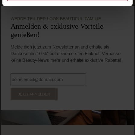
WERDE TEIL DER LOOK BEAUTIFUL-FAMILIE
Anmelden & exklusive Vorteile
genießen!
Melde dich jetzt zum Newsletter an und erhalte als
Dankeschön 10 %* auf deinen ersten Einkauf. Verpasse
keine Beauty-News mehr und erhalte exklusive Rabatte!
JETZT ANMELDEN