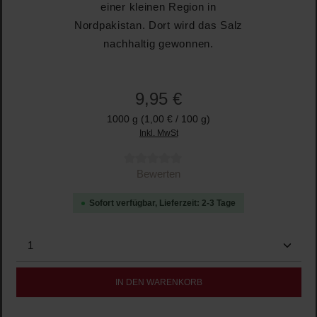
einer kleinen Region in
Nordpakistan. Dort wird das Salz
nachhaltig gewonnen.
9,95 €
1000 g
(1,00 € / 100 g)
Inkl. MwSt
Durchschnittliche Bewertung von 0 von 5 Sternen
Bewerten
Sofort verfügbar, Lieferzeit: 2-3 Tage
Produkt Anzahl: Gib den gewünschten Wert ein oder b
IN DEN WARENKORB