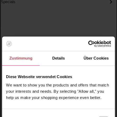
Specials
Produktgalerie überspringen
Kunden haben sich ebenfalls angesehen
Zustimmung
Details
Über Cookies
Diese Webseite verwendet Cookies
We want to show you the products and offers that match
your interests and needs. By selecting "Allow all," you
help us make your shopping experience even better.
Einwilligungsauswahl