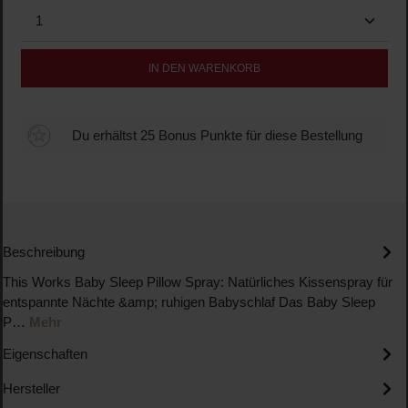
Produkt Anzahl: Gib den gewünschten Wert ein oder b
IN DEN WARENKORB
Du erhältst 25 Bonus Punkte für diese Bestellung
Beschreibung
This Works Baby Sleep Pillow Spray: Natürliches Kissenspray für
entspannte Nächte &amp; ruhigen Babyschlaf Das Baby Sleep
P…
Mehr
Eigenschaften
Hersteller