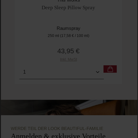
This Works
Deep Sleep Pillow Spray
Raumspray
250 ml
(17,58 € / 100 ml)
43,95 €
Regulärer Preis:
Inkl. MwSt
Produkt Anzahl: Gib den gewünschten Wert ein o
Pro
WERDE TEIL DER LOOK BEAUTIFUL-FAMILIE
Anmelden & exklusive Vorteile