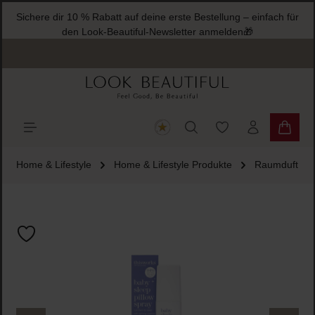
Sichere dir 10 % Rabatt auf deine erste Bestellung – einfach für
halt springen
den Look-Beautiful-Newsletter anmelden🎁
Du hast 0 Produkte
Warenk
Home & Lifestyle
Home & Lifestyle Produkte
Raumduft
Bildergalerie überspringen