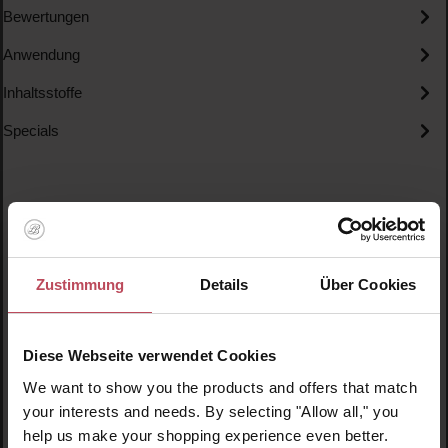
Bewertungen
Anwendung
Inhaltsstoffe
Specials
Zustimmung
Details
Über Cookies
Produktgalerie überspringen
Ähnliche Produkte
Diese Webseite verwendet Cookies
We want to show you the products and offers that match
your interests and needs. By selecting "Allow all," you
help us make your shopping experience even better.