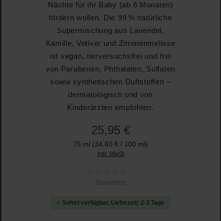
Nächte für ihr Baby (ab 6 Monaten)
fördern wollen. Die 99 % natürliche
Supermischung aus Lavendel,
Kamille, Vetiver und Zitronenmelisse
ist vegan, tierversuchsfrei und frei
von Parabenen, Phthalaten, Sulfaten
sowie synthetischen Duftstoffen –
dermatologisch und von
Kinderärzten empfohlen.
25,95 €
75 ml
(34,60 € / 100 ml)
Inkl. MwSt
Durchschnittliche Bewertung von 0 von 5 Sternen
Bewerten
Sofort verfügbar, Lieferzeit: 2-3 Tage