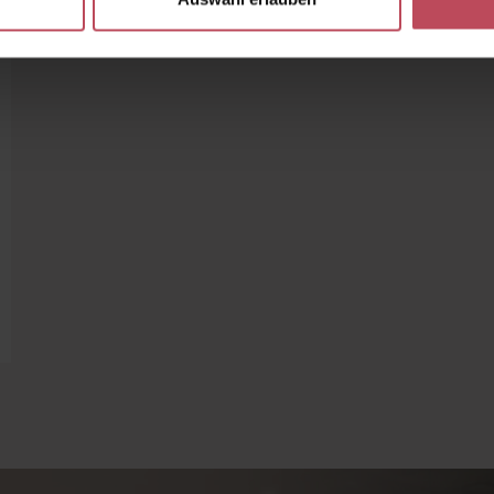
ewertung von 4.5 von 5 Sternen
 Wert ein oder benutze die Schaltflächen 
Gib den gewünschten Wert ein oder benutz