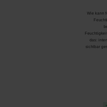
Wie kann f
Feucht
b
Feuchtigkei
das: inte
sichtbar g
Durchschnittliche Bewertung