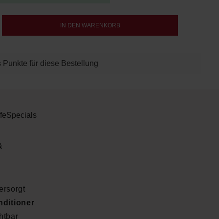
b den gewünschten Wert ein oder benutze d
IN DEN WARENKORB
 Punkte für diese Bestellung
fe
Specials
&
ersorgt
ditioner
htbar