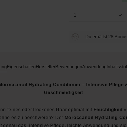
Produkt Anzahl: Gi
Du erhältst 28 Bonus
ung
Eigenschaften
Hersteller
Bewertungen
Anwendung
Inhaltsstof
Moroccanoil Hydrating Conditioner – Intensive Pflege 
Geschmeidigkeit
nn feines oder trockenes Haar optimal mit
Feuchtigkeit
v
ohne es zu beschweren? Der
Moroccanoil Hydrating Con
ert genau das: intensive Pflege, leichte Anwendung und sic