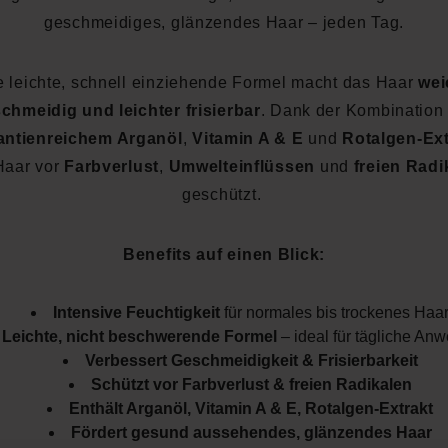
geschmeidiges, glänzendes Haar – jeden Tag.
e leichte, schnell einziehende Formel macht das Haar
wei
chmeidig und leichter frisierbar
. Dank der Kombination
antienreichem Arganöl
,
Vitamin A & E
und
Rotalgen-Ext
Haar vor
Farbverlust
,
Umwelteinflüssen
und
freien Radi
geschützt.
Benefits auf einen Blick:
Intensive Feuchtigkeit
für normales bis trockenes Haa
Leichte, nicht beschwerende Formel
– ideal für tägliche An
Verbessert Geschmeidigkeit & Frisierbarkeit
Schützt vor Farbverlust & freien Radikalen
Enthält Arganöl, Vitamin A & E, Rotalgen-Extrakt
Fördert gesund aussehendes, glänzendes Haar