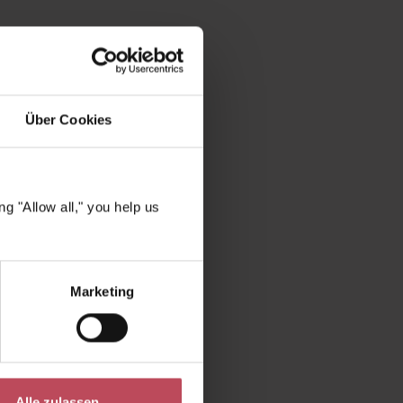
nd
Glanz
se.
Über Cookies
ngesehen
g "Allow all," you help us
Marketing
Alle zulassen