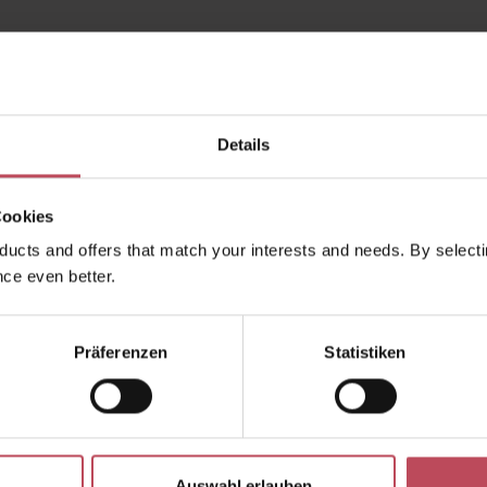
für alle, die ihr Haar
täglich pflegen
,
Frizz reduzieren
u
wie Geschmeidigkeit
erhalten wollen – ohne Kompromis
Details
Cookies
kauften auch
Ähnliche Produkte
Kunden haben sich ebenfalls a
ucts and offers that match your interests and needs. By selectin
ce even better.
Präferenzen
Statistiken
Auswahl erlauben