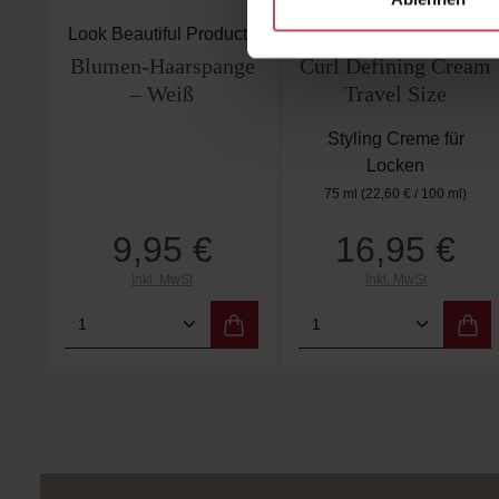
Durchschnittliche B
Look Beautiful Products
Moroccanoil
Blumen-Haarspange
Curl Defining Cream
– Weiß
Travel Size
Styling Creme für
Locken
75 ml
(22,60 € / 100 ml)
9,95 €
16,95 €
Regulärer Preis:
Regulärer Preis:
Inkl. MwSt
Inkl. MwSt
Produkt Anzahl: Gib den gewünschten
Produkt Anzahl: 