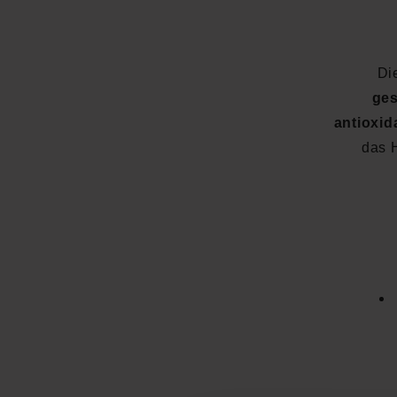
Di
ges
antioxid
das 