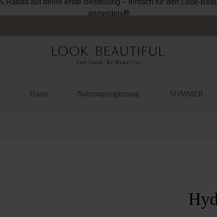
% Rabatt auf deine erste Bestellung – einfach für den Look-Beau
anmelden🎁
Haare
Nahrungsergänzung
SOMMER
überspringen
Hyd