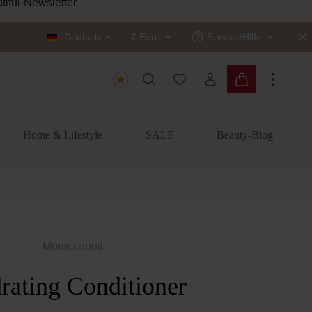
tiful-Newsletter
Deutsch
€
Euro
Service/Hilfe
Du hast 0 Produkte auf dem
Warenkorb enth
Home & Lifestyle
SALE
Beauty-Blog
Moroccanoil
rating Conditioner