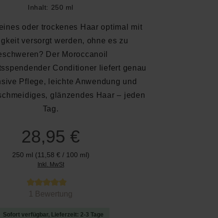
Inhalt:
250 ml
eines oder trockenes Haar optimal mit
igkeit versorgt werden, ohne es zu
eschweren? Der Moroccanoil
tsspendender Conditioner liefert genau
nsive Pflege, leichte Anwendung und
eschmeidiges, glänzendes Haar – jeden
Tag.
28,95 €
250 ml
(11,58 € / 100 ml)
Inkl. MwSt
 von 5 von 5 Sternen
1 Bewertung
Sofort verfügbar, Lieferzeit: 2-3 Tage