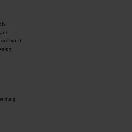
ch,
 aus
rakt
wird
kalen
r
wendung