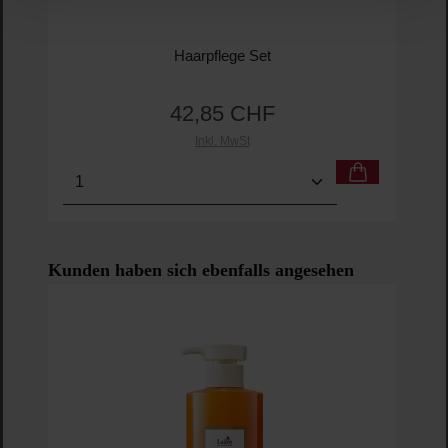
Haarpflege Set
42,85 CHF
Regulärer Preis:
Inkl. MwSt
Produkt Anzahl: Gib den gewünschten Wert ein o
Pro
Produktgalerie überspringen
Kunden haben sich ebenfalls angesehen