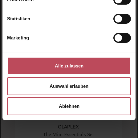
Produktgalerie überspringen
Ähnliche Produkte
Statistiken
Marketing
Alle zulassen
Auswahl erlauben
Ablehnen
OLAPLEX
The Mini Essentials Set