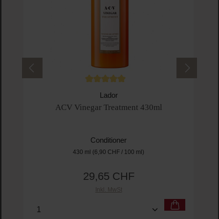
Durchschnittliche Bewertung von 5 von 5 
Lador
ACV Vinegar Treatment 430ml
Conditioner
430 ml
(6,90 CHF / 100 ml)
29,65 CHF
Regulärer Preis:
Inkl. MwSt
Produkt Anzahl: Gib den gewünschten Wert ein o
Pro