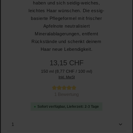
haben und sich seidig-weiches,
leichtes Haar wünschen. Die essig-
basierte Pflegeformel mit frischer
Apfelnote neutralisiert
Mineralablagerungen, entfernt
Rückstände und schenkt deinem
Haar neue Lebendigkeit.
13,15 CHF
150 ml
(8,77 CHF / 100 ml)
Inkl. MwSt
Durchschnittliche Bewertung von 5 von 5 Sternen
1 Bewertung
Sofort verfügbar, Lieferzeit: 2-3 Tage
Produkt Anzahl: Gib den gewünschten Wert ein oder b