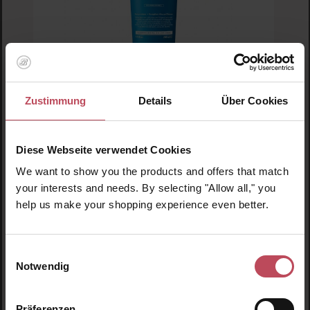
Zustimmung
Details
Über Cookies
Lador
Wonder Balm
Diese Webseite verwendet Cookies
We want to show you the products and offers that match
Balsam gegen Spliss und Frizz
your interests and needs. By selecting "Allow all," you
200 ml
(15,93 CHF / 100 ml)
help us make your shopping experience even better.
31,85 CHF
Regulärer Preis:
Inkl. MwSt
Einwilligungsauswahl
Notwendig
Produkt Anzahl: Gib den gewünschten Wert ein o
Pro
Präferenzen