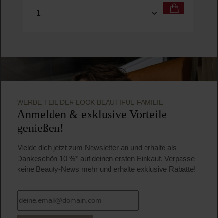
Produkt Anzahl: Gib den gewünschten Wert ein o
Pro
WERDE TEIL DER LOOK BEAUTIFUL-FAMILIE
Anmelden & exklusive Vorteile
genießen!
Melde dich jetzt zum Newsletter an und erhalte als
Dankeschön 10 %* auf deinen ersten Einkauf. Verpasse
keine Beauty-News mehr und erhalte exklusive Rabatte!