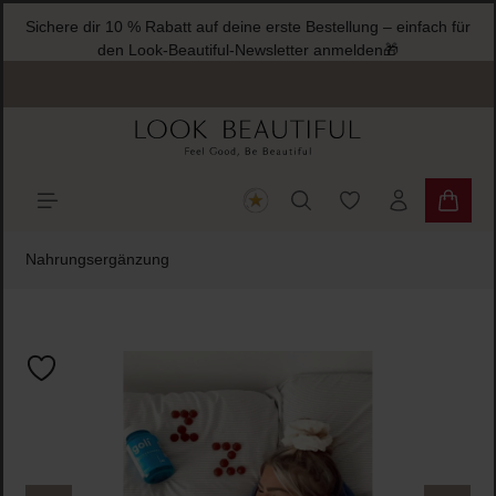
Sichere dir 10 % Rabatt auf deine erste Bestellung – einfach für
halt springen
den Look-Beautiful-Newsletter anmelden🎁
Du hast 0 Produkte
Warenk
Nahrungsergänzung
Bildergalerie überspringen