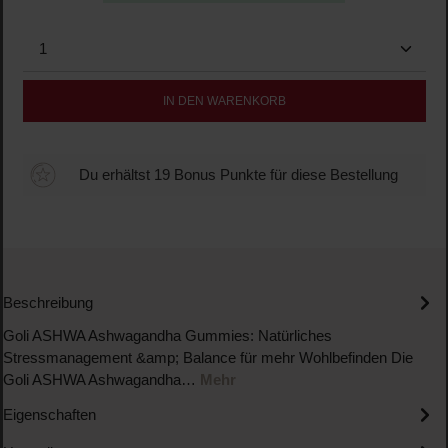
Produkt Anzahl: Gib den gewünschten Wert ein oder b
IN DEN WARENKORB
Du erhältst 19 Bonus Punkte für diese Bestellung
Beschreibung
Goli ASHWA Ashwagandha Gummies: Natürliches
Stressmanagement &amp; Balance für mehr Wohlbefinden Die
Goli ASHWA Ashwagandha…
Mehr
Eigenschaften