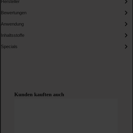
Hersteller
Bewertungen
Anwendung
Inhaltsstoffe
Specials
Produktgalerie überspringen
Kunden kauften auch