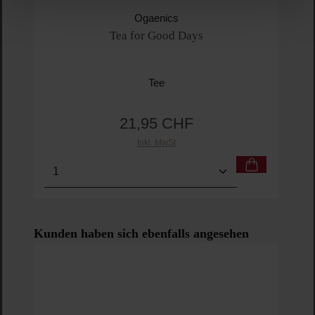
Ogaenics
Tea for Good Days
Tee
21,95 CHF
Regulärer Preis:
Inkl. MwSt
Produkt Anzahl: Gib den gewünschten Wert ein o
Pro
Produktgalerie überspringen
Kunden haben sich ebenfalls angesehen