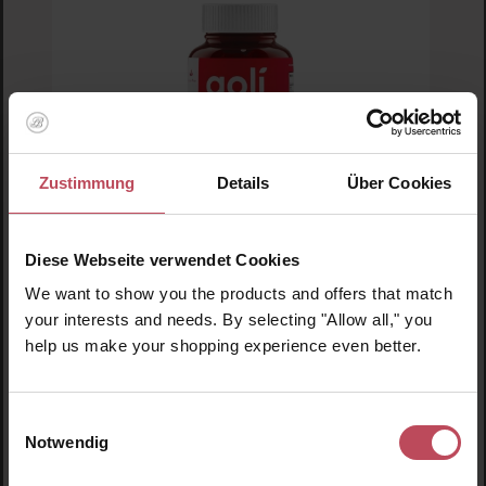
Zustimmung
Details
Über Cookies
Diese Webseite verwendet Cookies
Goli Nutrition
Apple Cider Vinegar Gummies
We want to show you the products and offers that match
your interests and needs. By selecting "Allow all," you
help us make your shopping experience even better.
Nahrungsergänzungsmittel
Einwilligungsauswahl
21,95 CHF
Regulärer Preis:
Notwendig
Inkl. MwSt