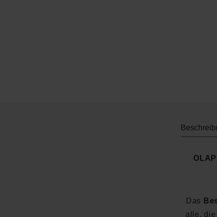
Beschreib
OLAPL
Das
Bes
alle, di