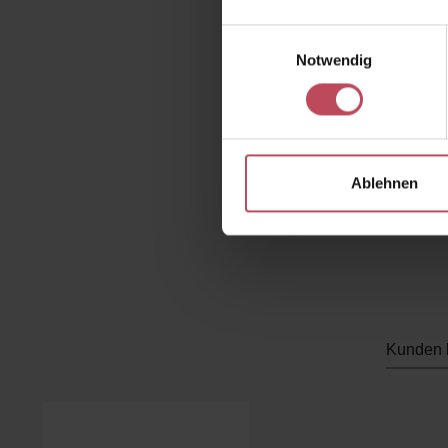
ge
Einwilligungsauswahl
Haarstru
Notwendig
das Haar
Jetz
Produc
Ablehnen
Kunden 
Produktgalerie überspringen