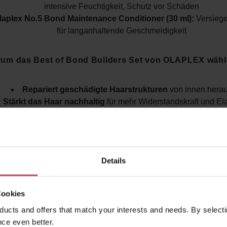
intensive Feuchtigkeit, Schutz vor Schäden
laplex No.5 Bond Maintenance Conditioner (30 ml):
Versiegel
für langanhaltende Geschmeidigkeit
um das Best of Bond Builders Set von OLAPLEX wäh
Repariert geschädigte Haarstrukturen
von innen hera
Stärkt das Haar nachhaltig
für mehr Widerstandskraft und Elas
Schützt effektiv vor Frizz, Spliss und Haarbruch
Spendet tiefenwirksame Feuchtigkeit
ohne zu beschwe
Für alle Haartypen geeignet
– auch bei coloriertem und ch
behandeltem Haar
Details
Sichtbar kräftigeres, gesünderes & glänzenderes Haar
scho
ersten Anwendung
Cookies
t das OLAPLEX Best of Bond Builders Set dafür, dass
ucts and offers that match your interests and needs. By selectin
heraus repariert, spürbar gestärkt und vor weiteren 
ce even better.