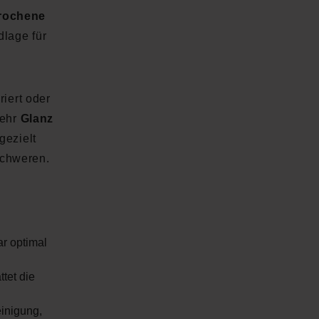
rochene
dlage für
riert oder
mehr
Glanz
gezielt
schweren.
r optimal
ttet die
inigung,