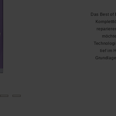
Das Best of
Komplettlö
repariere
möchte
Technologi
tief im
Grundlage
Durchschnittliche Bewertung