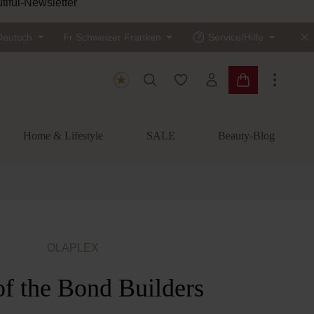
tiful-Newsletter
Deutsch
Fr
Schweizer Franken
Service/Hilfe
Du hast 0 Produkte auf dem
Warenkorb enth
Home & Lifestyle
SALE
Beauty-Blog
OLAPLEX
of the Bond Builders