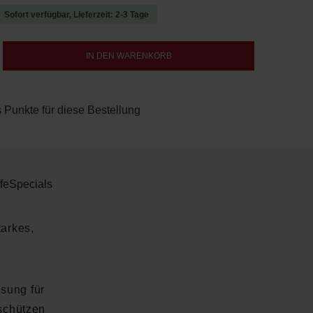
Sofort verfügbar, Lieferzeit: 2-3 Tage
b den gewünschten Wert ein oder benutze d
IN DEN WARENKORB
 Punkte für diese Bestellung
fe
Specials
tarkes,
ösung für
 schützen