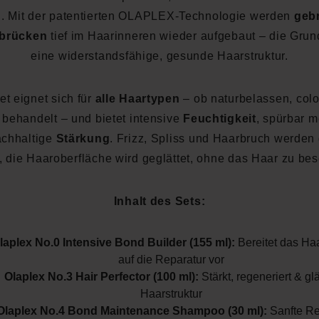
. Mit der patentierten OLAPLEX-Technologie werden
geb
dbrücken
tief im Haarinneren wieder aufgebaut – die Grun
eine widerstandsfähige, gesunde Haarstruktur.
t eignet sich für
alle Haartypen
– ob naturbelassen, colo
behandelt – und bietet intensive
Feuchtigkeit
, spürbar 
achhaltige
Stärkung
. Frizz, Spliss und Haarbruch werden 
t, die Haaroberfläche wird geglättet, ohne das Haar zu be
Inhalt des Sets:
laplex No.0 Intensive Bond Builder (155 ml):
Bereitet das Haa
auf die Reparatur vor
Olaplex No.3 Hair Perfector (100 ml):
Stärkt, regeneriert & glä
Haarstruktur
Olaplex No.4 Bond Maintenance Shampoo (30 ml):
Sanfte Re