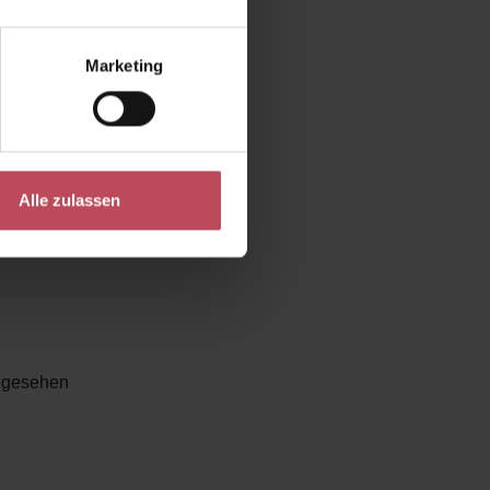
 die
und macht
Marketing
 Look wie
tiful
aftvolles
Alle zulassen
ngesehen