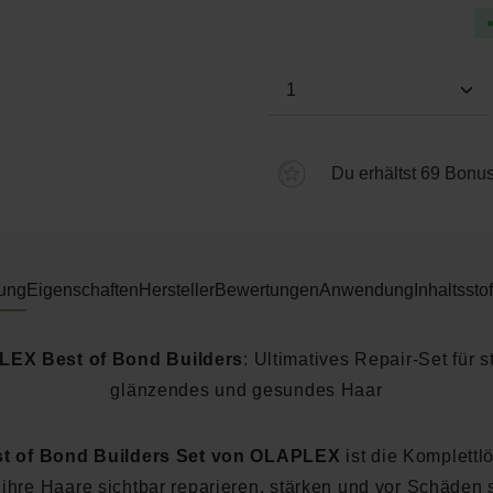
Produkt Anzahl: Gi
Du erhältst 69 Bonus
ung
Eigenschaften
Hersteller
Bewertungen
Anwendung
Inhaltsstof
EX Best of Bond Builders
: Ultimatives Repair-Set für s
glänzendes und gesundes Haar
t of Bond Builders Set von OLAPLEX
ist die Komplettl
e ihre Haare sichtbar reparieren, stärken und vor Schäden