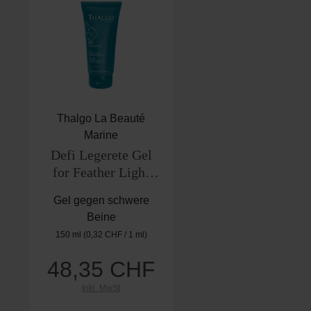
Thalgo La Beauté
Marine
Defi Legerete Gel
for Feather Light
Legs
Gel gegen schwere
Beine
150 ml
(0,32 CHF / 1 ml)
48,35 CHF
Regulärer Preis:
Inkl. MwSt