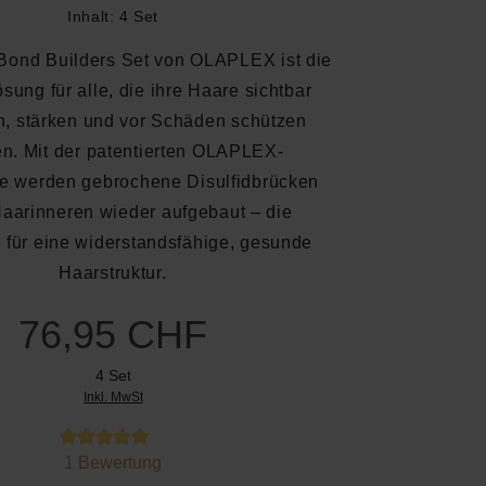
Inhalt:
4 Set
 Bond Builders Set von OLAPLEX ist die
sung für alle, die ihre Haare sichtbar
n, stärken und vor Schäden schützen
n. Mit der patentierten OLAPLEX-
e werden gebrochene Disulfidbrücken
 Haarinneren wieder aufgebaut – die
 für eine widerstandsfähige, gesunde
Haarstruktur.
76,95 CHF
4 Set
Inkl. MwSt
 von 5 von 5 Sternen
1 Bewertung