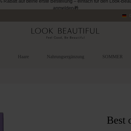
% Rabatt auf deine erste Bestellung – einfach für den Look-Beau
anmelden🎁
Haare
Nahrungsergänzung
SOMMER
überspringen
Best 