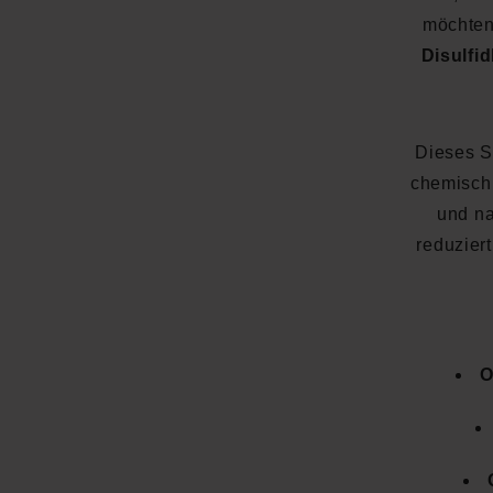
möchten
Disulfi
Dieses Se
chemisch 
und n
reduzier
O