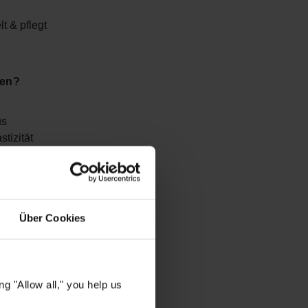
t & pflegt
len?
us
tizität
ren
emisch
Über Cookies
n ab der
 Haar von
g "Allow all," you help us
Schäden