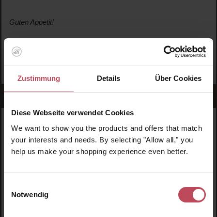
Guten Appetit!
Zustimmung
Details
Über Cookies
Diese Webseite verwendet Cookies
We want to show you the products and offers that match
WERDE TEIL DER LOOK BEAUTIFUL-FAMILIE
Anmelden & exklusive Vorteile
your interests and needs. By selecting "Allow all," you
help us make your shopping experience even better.
genießen!
Melde dich jetzt zum Newsletter an und erhalte als
Einwilligungsauswahl
Dankeschön 10 %* auf deinen ersten Einkauf. Verpasse
Notwendig
keine Beauty-News mehr und erhalte exklusive Rabatte!